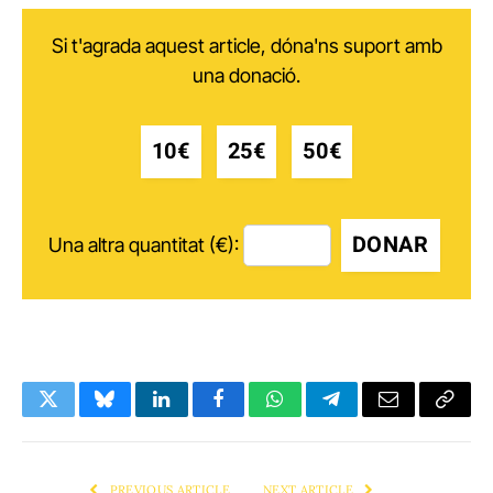
Si t'agrada aquest article, dóna'ns suport amb
una donació.
10€
25€
50€
DONAR
Una altra quantitat (€):
Twitter
Bluesky
LinkedIn
Facebook
WhatsApp
Telegram
Email
Copy
Link
PREVIOUS ARTICLE
NEXT ARTICLE