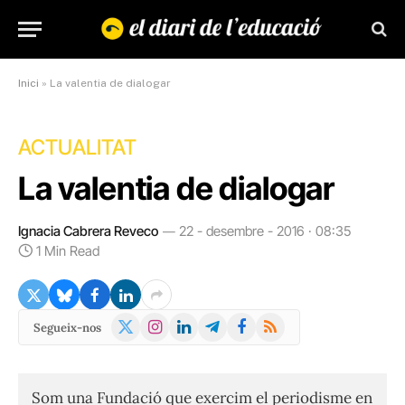
Inici
»
La valentia de dialogar
ACTUALITAT
La valentia de dialogar
Ignacia Cabrera Reveco
22 - desembre - 2016 · 08:35
1 Min Read
X
Instagram
LinkedIn
Telegram
Facebook
RSS
Segueix-nos
(Twitter)
Som una Fundació que exercim el periodisme en