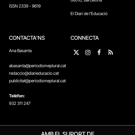
ISSN 2339 - 9619
El Diari de l'Educació
CONTACTA'NS
CONNECTA
Ana Basanta
X
Instagram
Facebook
RSS
(Twitter)
abasanta@periodismeplural.cat
redaccio@diarieducacio.cat
publicitat@periodismeplural.cat
Telèfon:
932 311 247
AMB EL SUPORT DE