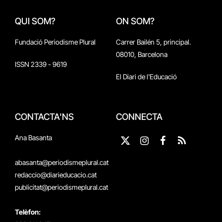
QUI SOM?
ON SOM?
Fundació Periodisme Plural
Carrer Bailén 5, principal.
08010, Barcelona
ISSN 2339 - 9619
El Diari de l'Educació
CONTACTA'NS
CONNECTA
Ana Basanta
X
Instagram
Facebook
RSS
(Twitter)
abasanta@periodismeplural.cat
redaccio@diarieducacio.cat
publicitat@periodismeplural.cat
Telèfon: