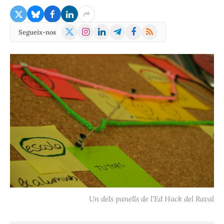
X
Instagram
LinkedIn
Telegram
Facebook
RSS
Segueix-nos
(Twitter)
Un dels panells de l'Ed Hack del Raval