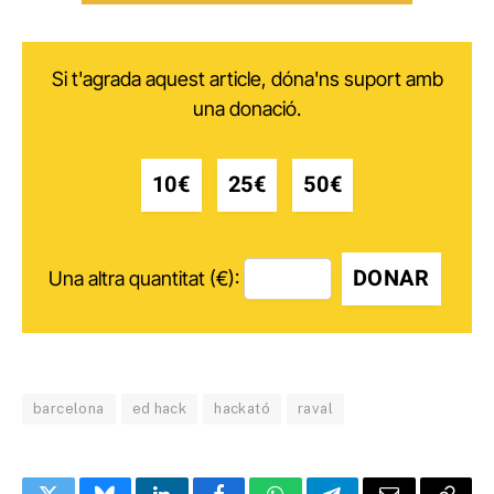
Si t'agrada aquest article, dóna'ns suport amb
una donació.
10€
25€
50€
DONAR
Una altra quantitat (€):
barcelona
ed hack
hackató
raval