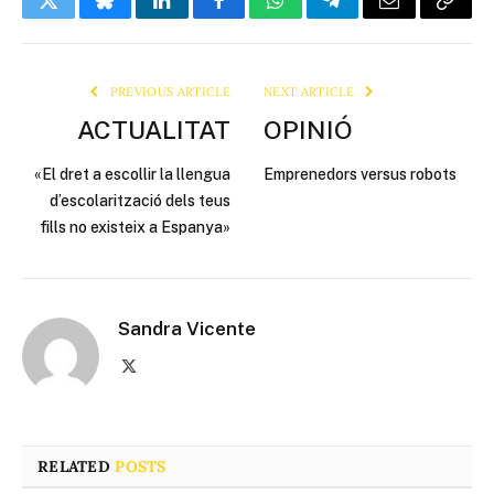
Twitter
Bluesky
LinkedIn
Facebook
WhatsApp
Telegram
Email
Copy
Link
PREVIOUS ARTICLE
NEXT ARTICLE
ACTUALITAT
OPINIÓ
«El dret a escollir la llengua
Emprenedors versus robots
d’escolarització dels teus
fills no existeix a Espanya»
Sandra Vicente
X
(Twitter)
RELATED
POSTS