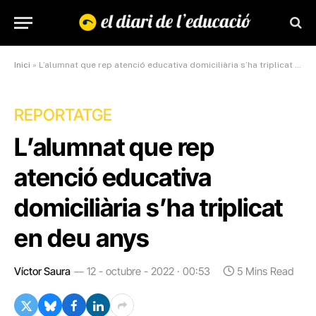
Inici
»
L’alumnat que rep atenció educativa domiciliària s’ha triplicat en deu anys
REPORTATGE
L’alumnat que rep
atenció educativa
domiciliària s’ha triplicat
en deu anys
Víctor Saura
12 - octubre - 2022 · 00:53
5 Mins Read