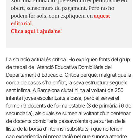
Som una Fundació que exercim el periodisme en
obert, sense murs de pagament. Però no ho
podem fer sols, com expliquem en
aquest
editorial.
Clica aquí i ajuda'ns!
La situació actual és crítica. Ho expliquen fonts del grup
de treball de l’Atenció Educativa Domiciliària del
Departament d’Educació. Crítica perquè, malgrat que la
corba de casos s’ha enfilat, la seva estructura segueix
sent ínfima. A Barcelona ciutat hi ha al voltant de 250
infants i joves escolaritzats a casa, però el servei el
formen 9 docents de forma estable (3 de primària i 6 de
secundària), als quals se sumen al voltant d’un centenar
de docents domiciliaris passavolants que surten de la
llista de la borsa d’interins i substituts, i que no tenen
cap experiència ni preparació pel que suposa atendre