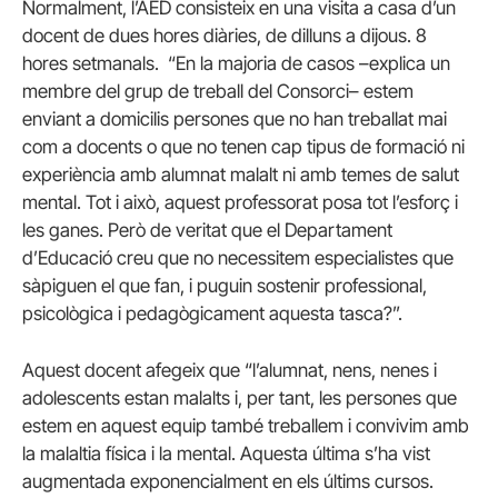
Normalment, l’AED consisteix en una visita a casa d’un
docent de dues hores diàries, de dilluns a dijous. 8
hores setmanals. “En la majoria de casos –explica un
membre del grup de treball del Consorci– estem
enviant a domicilis persones que no han treballat mai
com a docents o que no tenen cap tipus de formació ni
experiència amb alumnat malalt ni amb temes de salut
mental. Tot i això, aquest professorat posa tot l’esforç i
les ganes. Però de veritat que el Departament
d’Educació creu que no necessitem especialistes que
sàpiguen el que fan, i puguin sostenir professional,
psicològica i pedagògicament aquesta tasca?”.
Aquest docent afegeix que “l’alumnat, nens, nenes i
adolescents estan malalts i, per tant, les persones que
estem en aquest equip també treballem i convivim amb
la malaltia física i la mental. Aquesta última s’ha vist
augmentada exponencialment en els últims cursos.