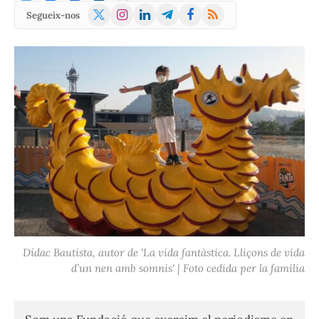
X
Instagram
LinkedIn
Telegram
Facebook
RSS
Segueix-nos
(Twitter)
Dídac Bautista, autor de 'La vida fantàstica. Lliçons de vida
d’un nen amb somnis' | Foto cedida per la família