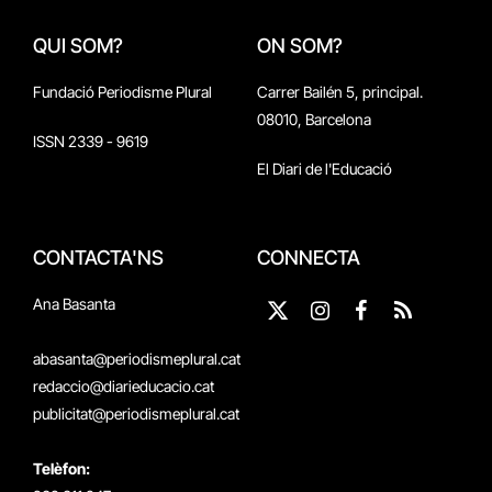
QUI SOM?
ON SOM?
Fundació Periodisme Plural
Carrer Bailén 5, principal.
08010, Barcelona
ISSN 2339 - 9619
El Diari de l'Educació
CONTACTA'NS
CONNECTA
Ana Basanta
X
Instagram
Facebook
RSS
(Twitter)
abasanta@periodismeplural.cat
redaccio@diarieducacio.cat
publicitat@periodismeplural.cat
Telèfon: