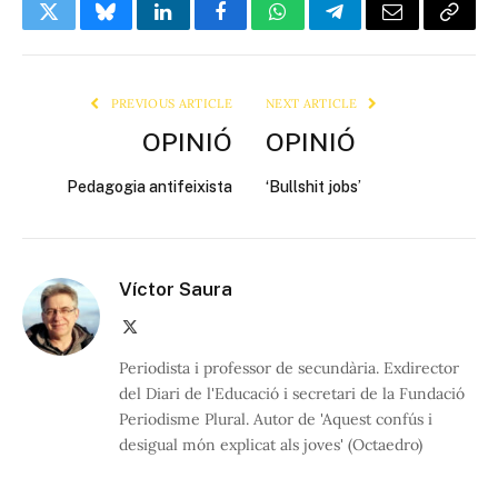
Twitter
Bluesky
LinkedIn
Facebook
WhatsApp
Telegram
Email
Copy
Link
PREVIOUS ARTICLE
NEXT ARTICLE
OPINIÓ
OPINIÓ
Pedagogia antifeixista
‘Bullshit jobs’
Víctor Saura
X
(Twitter)
Periodista i professor de secundària. Exdirector
del Diari de l'Educació i secretari de la Fundació
Periodisme Plural. Autor de 'Aquest confús i
desigual món explicat als joves' (Octaedro)