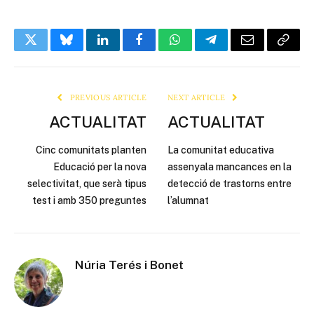
Twitter
Bluesky
LinkedIn
Facebook
WhatsApp
Telegram
Email
Copy
Link
PREVIOUS ARTICLE
NEXT ARTICLE
ACTUALITAT
ACTUALITAT
Cinc comunitats planten
La comunitat educativa
Educació per la nova
assenyala mancances en la
selectivitat, que serà tipus
detecció de trastorns entre
test i amb 350 preguntes
l’alumnat
Núria Terés i Bonet