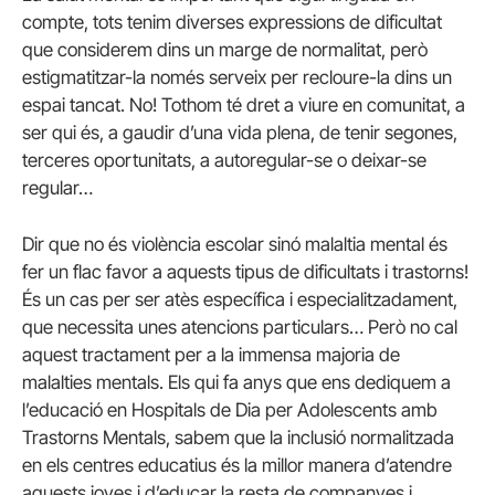
compte, tots tenim diverses expressions de dificultat
que considerem dins un marge de normalitat, però
estigmatitzar-la només serveix per recloure-la dins un
espai tancat. No! Tothom té dret a viure en comunitat, a
ser qui és, a gaudir d’una vida plena, de tenir segones,
terceres oportunitats, a autoregular-se o deixar-se
regular…
Dir que no és violència escolar sinó malaltia mental és
fer un flac favor a aquests tipus de dificultats i trastorns!
És un cas per ser atès específica i especialitzadament,
que necessita unes atencions particulars… Però no cal
aquest tractament per a la immensa majoria de
malalties mentals. Els qui fa anys que ens dediquem a
l’educació en Hospitals de Dia per Adolescents amb
Trastorns Mentals, sabem que la inclusió normalitzada
en els centres educatius és la millor manera d’atendre
aquests joves i d’educar la resta de companyes i