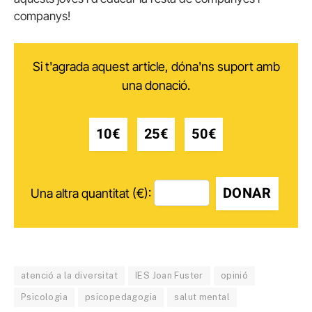
companys!
Si t'agrada aquest article, dóna'ns suport amb
una donació.
10€
25€
50€
DONAR
Una altra quantitat (€):
atenció a la diversitat
IES Joan Fuster
opinió
Psicologia
psicopedagogia
salut mental