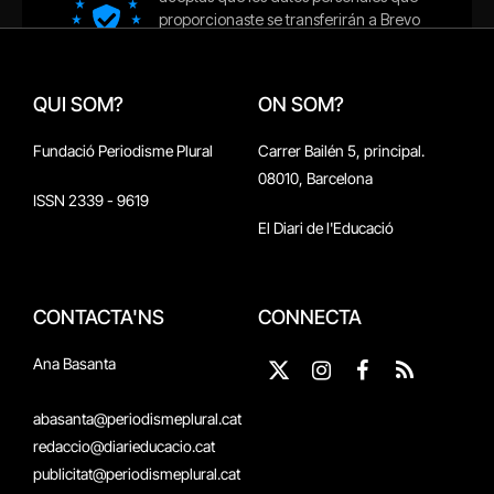
QUI SOM?
ON SOM?
Fundació Periodisme Plural
Carrer Bailén 5, principal.
08010, Barcelona
ISSN 2339 - 9619
El Diari de l'Educació
CONTACTA'NS
CONNECTA
Ana Basanta
X
Instagram
Facebook
RSS
(Twitter)
abasanta@periodismeplural.cat
redaccio@diarieducacio.cat
publicitat@periodismeplural.cat