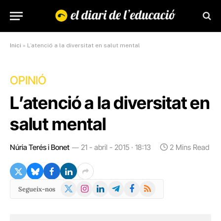
Inici
»
L’atenció a la diversitat en salut mental
OPINIÓ
L’atenció a la diversitat en
salut mental
Núria Terés i Bonet
21 - abril - 2015 · 18:13
2 Mins Read
X
Instagram
LinkedIn
Telegram
Facebook
RSS
Segueix-nos
(Twitter)