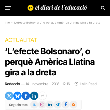
Inici
»
‘L’efecte Bolsonaro’, o perquè Amèrica Llatina gira a la dreta
ACTUALITAT
‘L’efecte Bolsonaro’, o
perquè Amèrica Llatina
gira a la dreta
Redacció
14 - novembre - 2018 · 12:16
1 Min Read
X
Instagram
LinkedIn
Telegram
Facebook
RSS
Segueix-nos
(Twitter)