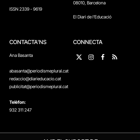
08010, Barcelona
ISSN 2339 - 9619
El Diari de l'Educació
CONTACTA'NS
CONNECTA
Ana Basanta
X
Instagram
Facebook
RSS
(Twitter)
abasanta@periodismeplural.cat
redaccio@diarieducacio.cat
publicitat@periodismeplural.cat
Telèfon:
932 311 247