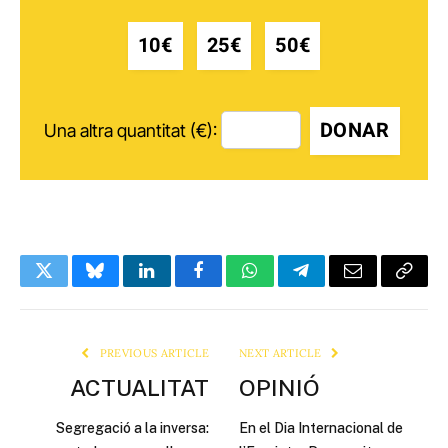
10€
25€
50€
DONAR
Una altra quantitat (€):
Twitter
Bluesky
LinkedIn
Facebook
WhatsApp
Telegram
Email
Copy
Link
PREVIOUS ARTICLE
NEXT ARTICLE
ACTUALITAT
OPINIÓ
Segregació a la inversa:
En el Dia Internacional de