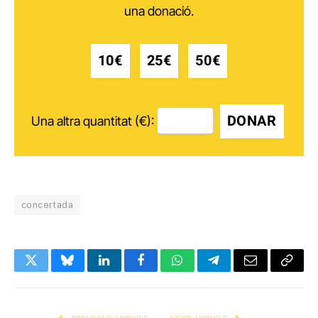
una donació.
10€
25€
50€
DONAR
Una altra quantitat (€):
concertada
Twitter
Bluesky
LinkedIn
Facebook
WhatsApp
Telegram
Email
Copy
Link