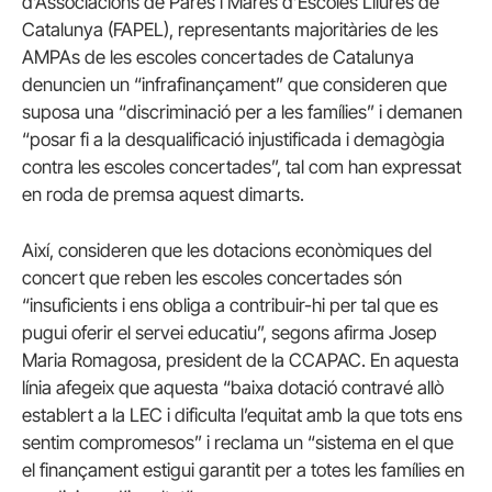
d’Associacions de Pares i Mares d’Escoles Lliures de
Catalunya (FAPEL), representants majoritàries de les
AMPAs de les escoles concertades de Catalunya
denuncien un “infrafinançament” que consideren que
suposa una “discriminació per a les famílies” i demanen
“posar fi a la desqualificació injustificada i demagògia
contra les escoles concertades”, tal com han expressat
en roda de premsa aquest dimarts.
Així, consideren que les dotacions econòmiques del
concert que reben les escoles concertades són
“insuficients i ens obliga a contribuir-hi per tal que es
pugui oferir el servei educatiu”, segons afirma Josep
Maria Romagosa, president de la CCAPAC. En aquesta
línia afegeix que aquesta “baixa dotació contravé allò
establert a la LEC i dificulta l’equitat amb la que tots ens
sentim compromesos” i reclama un “sistema en el que
el finançament estigui garantit per a totes les famílies en