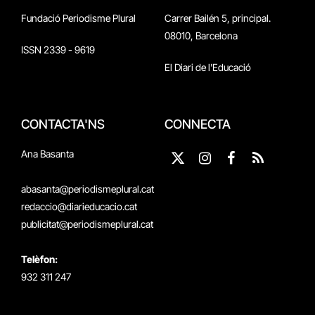
Fundació Periodisme Plural
Carrer Bailén 5, principal.
08010, Barcelona
ISSN 2339 - 9619
El Diari de l'Educació
CONTACTA'NS
CONNECTA
Ana Basanta
X
Instagram
Facebook
RSS
(Twitter)
abasanta@periodismeplural.cat
redaccio@diarieducacio.cat
publicitat@periodismeplural.cat
Telèfon:
932 311 247