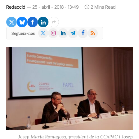
Redacció
25 - abril - 2018 · 13:49
2 Mins Read
X
Instagram
LinkedIn
Telegram
Facebook
RSS
Segueix-nos
(Twitter)
Josep Maria Romagosa, president de la CCAPAC i Josep