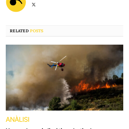
X
(Twitter)
RELATED
POSTS
ANÀLISI