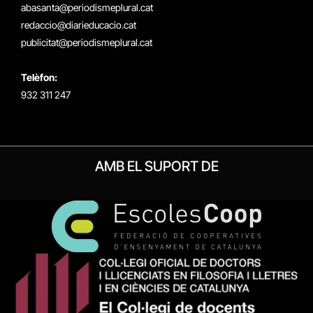
(Twitter)
abasanta@periodismeplural.cat
redaccio@diarieducacio.cat
publicitat@periodismeplural.cat
Telèfon:
932 311 247
AMB EL SUPORT DE