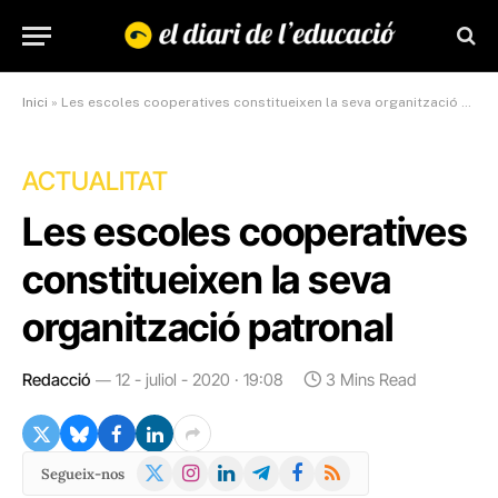
Inici
»
Les escoles cooperatives constitueixen la seva organització patronal
ACTUALITAT
Les escoles cooperatives
constitueixen la seva
organització patronal
Redacció
12 - juliol - 2020 · 19:08
3 Mins Read
X
Instagram
LinkedIn
Telegram
Facebook
RSS
Segueix-nos
(Twitter)