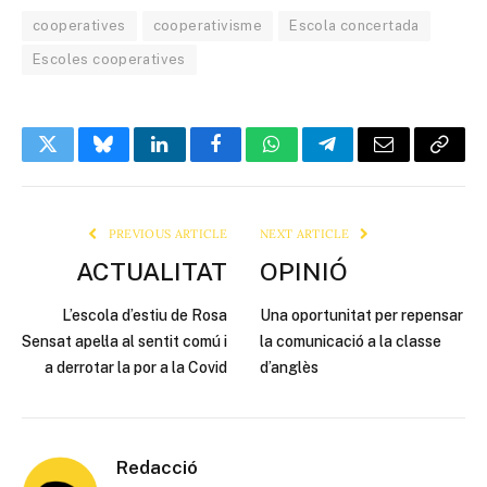
cooperatives
cooperativisme
Escola concertada
Escoles cooperatives
Twitter
Bluesky
LinkedIn
Facebook
WhatsApp
Telegram
Email
Copy
Link
PREVIOUS ARTICLE
NEXT ARTICLE
ACTUALITAT
OPINIÓ
L’escola d’estiu de Rosa
Una oportunitat per repensar
Sensat apel·la al sentit comú i
la comunicació a la classe
a derrotar la por a la Covid
d’anglès
Redacció