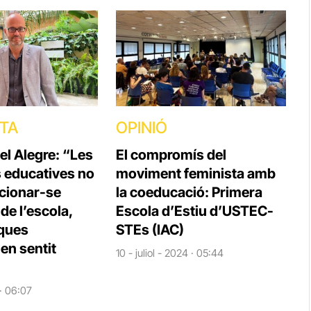
STA
OPINIÓ
el Alegre: “Les
El compromís del
s educatives no
moviment feminista amb
cionar-se
la coeducació: Primera
e l’escola,
Escola d’Estiu d’USTEC-
iques
STEs (IAC)
en sentit
10 - juliol - 2024 · 05:44
 · 06:07