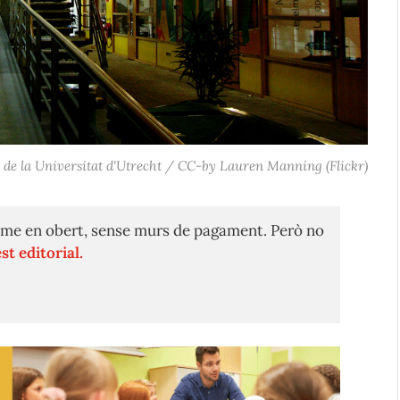
 de la Universitat d'Utrecht / CC-by Lauren Manning (Flickr)
me en obert, sense murs de pagament. Però no
st editorial.