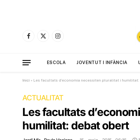
Facebook
X
Instagram
(Twitter)
ESCOLA
JOVENTUT I INFÀNCIA
Inici
»
Les facultats d’economia necessiten pluralitat i humilitat
ACTUALITAT
Les facultats d’economia
humilitat: debat obert