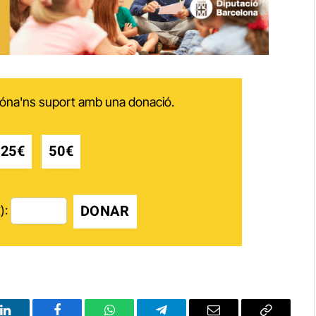
 dóna'ns suport amb una donació.
25€
50€
DONAR
):