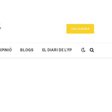
COL·LABORA
OPINIÓ
BLOGS
EL DIARI DE L’FP