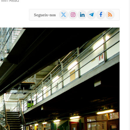
1 Min Read
X
Instagram
LinkedIn
Telegram
Facebook
RSS
Segueix-nos
(Twitter)