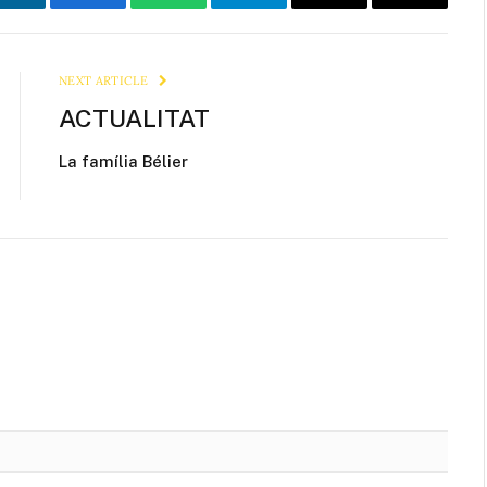
LinkedIn
Facebook
WhatsApp
Telegram
Email
Copy
Link
NEXT ARTICLE
ACTUALITAT
La família Bélier