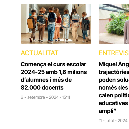
ACTUALITAT
ENTREVI
Comença el curs escolar
Miquel Àng
2024-25 amb 1,6 milions
trajectòrie
d’alumnes i més de
poden solu
82.000 docents
només des d
calen polít
6 - setembre - 2024 · 15:11
educatives 
ampli”
11 - juliol - 2024