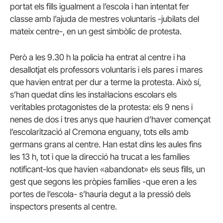
portat els fills igualment a l’escola i han intentat fer
classe amb l’ajuda de mestres voluntaris -jubilats del
mateix centre-, en un gest simbòlic de protesta.
Però a les 9.30 h la policia ha entrat al centre i ha
desallotjat els professors voluntaris i els pares i mares
que havien entrat per dur a terme la protesta. Això sí,
s’han quedat dins les instal·lacions escolars els
veritables protagonistes de la protesta: els 9 nens i
nenes de dos i tres anys que haurien d’haver començat
l’escolarització al Cremona enguany, tots ells amb
germans grans al centre. Han estat dins les aules fins
les 13 h, tot i que la direcció ha trucat a les famílies
notificant-los que havien «abandonat» els seus fills, un
gest que segons les pròpies famílies -que eren a les
portes de l’escola- s’hauria degut a la pressió dels
inspectors presents al centre.