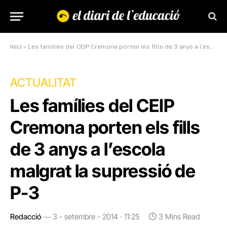
Inici
»
Les famílies del CEIP Cremona porten els fills de 3 anys a l’escola malgrat la supressió de P-3
ACTUALITAT
Les famílies del CEIP
Cremona porten els fills
de 3 anys a l’escola
malgrat la supressió de
P-3
Redacció
3 - setembre - 2014 · 11:25
3 Mins Read