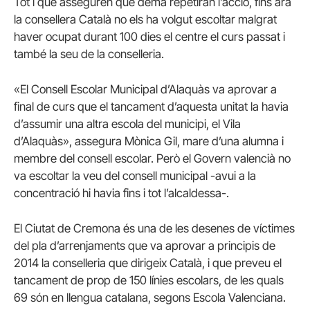
Tot i que asseguren que demà repetiran l’acció, fins ara
la consellera Català no els ha volgut escoltar malgrat
haver ocupat durant 100 dies el centre el curs passat i
també la seu de la conselleria.
«El Consell Escolar Municipal d’Alaquàs va aprovar a
final de curs que el tancament d’aquesta unitat la havia
d’assumir una altra escola del municipi, el Vila
d’Alaquàs», assegura Mònica Gil, mare d’una alumna i
membre del consell escolar. Però el Govern valencià no
va escoltar la veu del consell municipal -avui a la
concentració hi havia fins i tot l’alcaldessa-.
El Ciutat de Cremona és una de les desenes de víctimes
del pla d’arrenjaments que va aprovar a principis de
2014 la conselleria que dirigeix Català, i que preveu el
tancament de prop de 150 línies escolars, de les quals
69 són en llengua catalana, segons Escola Valenciana.