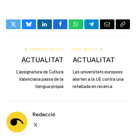
Twitter
Bluesky
LinkedIn
Facebook
WhatsApp
Telegram
Email
Copy
Link
PREVIOUS ARTICLE
NEXT ARTICLE
ACTUALITAT
ACTUALITAT
L’assignatura de Cultura
Les universitats europees
Valenciana passa de la
alerten a la UE contra una
llengua pròpia
retallada en recerca
Redacció
X
(Twitter)