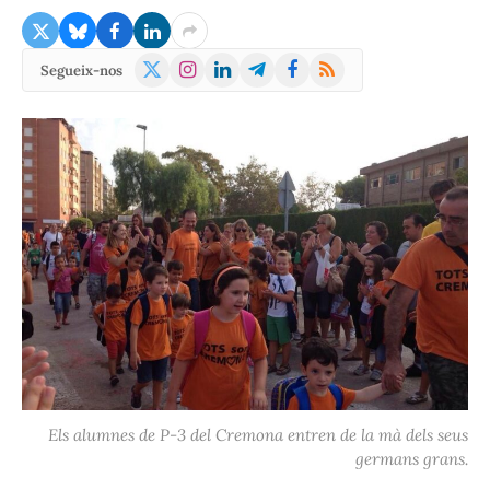
X
Instagram
LinkedIn
Telegram
Facebook
RSS
Segueix-nos
(Twitter)
Els alumnes de P-3 del Cremona entren de la mà dels seus
germans grans.