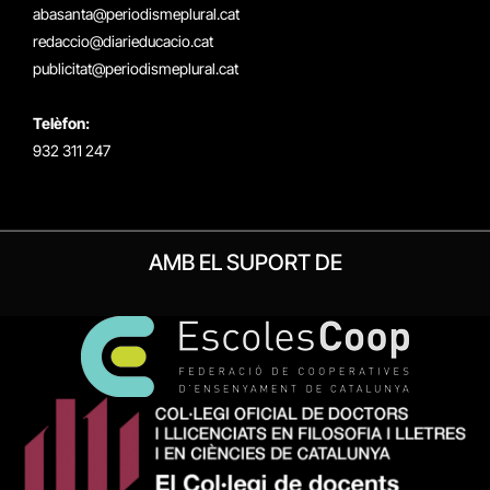
(Twitter)
abasanta@periodismeplural.cat
redaccio@diarieducacio.cat
publicitat@periodismeplural.cat
Telèfon:
932 311 247
AMB EL SUPORT DE