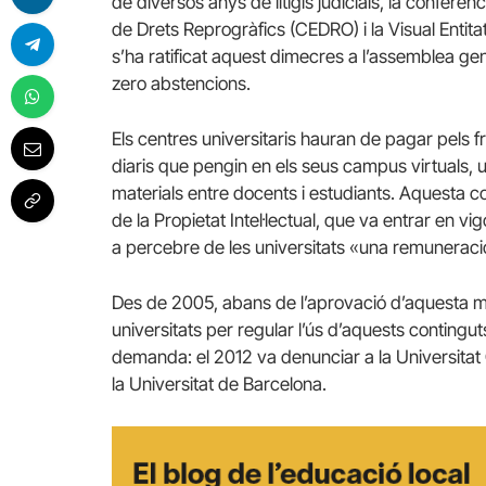
de diversos anys de litigis judicials, la confer
de Drets Reprogràfics (CEDRO) i la Visual Entita
s’ha ratificat aquest dimecres a l’assemblea gen
zero abstencions.
Els centres universitaris hauran de pagar pels 
diaris que pengin en els seus campus virtuals, 
materials entre docents i estudiants. Aquesta con
de la Propietat Intel·lectual, que va entrar en v
a percebre de les universitats «una remuneració 
Des de 2005, abans de l’aprovació d’aquesta m
universitats per regular l’ús d’aquests contingu
demanda: el 2012 va denunciar a la Universitat C
la Universitat de Barcelona.