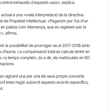
control exhaustiu d’aquests usos», explica.
 actual a una «mala interpretació de la directiva
ei de Propietat Intel·lectual. «Pagarem
per l’ús d’un
e en països com Alemanya, que es regeixen per la
c», afirma.
amb la possibilitat de prorrogar-se al 2017-2018 amb
 d’euros. La compensació total es calcula tenint en
 «a temps complet», és a dir, els matriculats en 60
imacions.
iran signant una per una els seus propis convenis
bril totes hagin subscrit aquests acords específics,
s.