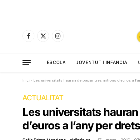
Facebook
X
Instagram
(Twitter)
ESCOLA
JOVENTUT I INFÀNCIA
Inici
»
Les universitats hauran de pagar tres milions d’euros a l’a
ACTUALITAT
Les universitats hauran
d’euros a l’any per dret