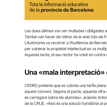
Les dues últimes van ser multades i obligades 
També van haver de retirar de la web tots els 
L’Autònoma va recórrer a l’Audiència de Barcelon
per vulnerar la propietat intel·lectual es va mult
Aquesta tarda, el seu rector ha votat en contra 
Una «mala interpretació» 
CEDRO pretenia que es cobrés una tarifa plana 
aquest conveni. Segons el pacte, aquesta xifra 
es carregarà sobre els alumnes», aclareix
Anto
de la CRUE. «Això és una
solució transitòria al 