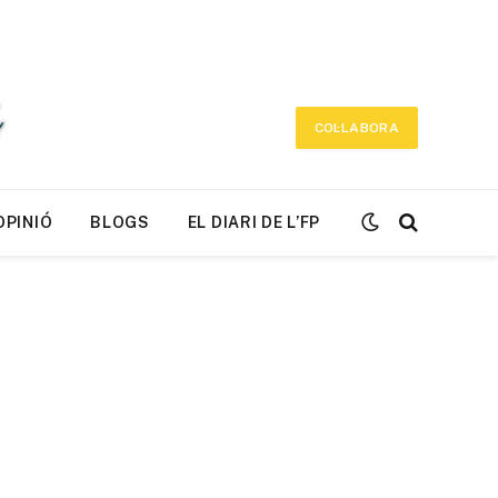
COL·LABORA
OPINIÓ
BLOGS
EL DIARI DE L’FP