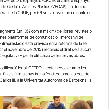
ència de rectors espanyols (CRUE), el Centre Espanyol
t de Gestió d’Artistes Plàstics (VEGAP). La decisió
eral de la CRUE, per 66 vots a favor, un en contra i
fragments (un 10% com a màxim) de llibres, revistes o
unes plataformes de comunicació i intercanvi de
traprestació està prevista en la reforma de la llei
igor el novembre de 2015 i reconeix el dret dels autors
equitativa» per la utilització de les seves obres.
odificació legal, CEDRO intenta negociar amb les
ts. En els últims anys ho ha fet directament a cop de
arlos III, a la Universitat Autònoma de Barcelona i a