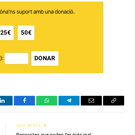
 dóna'ns suport amb una donació.
25€
50€
DONAR
):
LinkedIn
Facebook
WhatsApp
Telegram
Email
Copy
Link
NEXT ARTICLE
Respostes que poden fer més mal