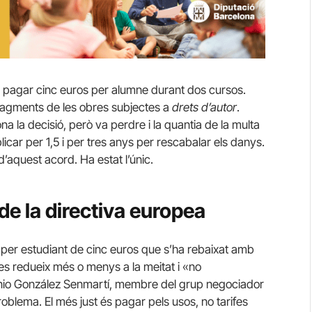
a pagar cinc euros per alumne durant dos cursos.
fragments de les obres subjectes a
drets d’autor
.
a la decisió, però va perdre i la quantia de la multa
iplicar per 1,5 i per tres anys per rescabalar els danys.
d’aquest acord. Ha estat l’únic.
de la directiva europea
per estudiant de cinc euros que s’ha rebaixat amb
es redueix més o menys a la meitat i «no
nio González Senmartí, membre del grup negociador
problema. El més just és pagar pels usos, no tarifes