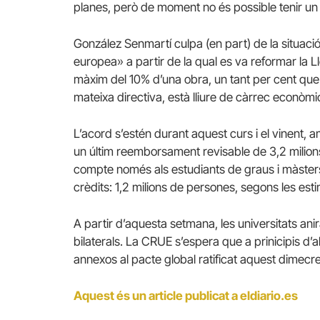
planes, però de moment no és possible tenir un 
González Senmartí culpa (en part) de la situació
europea» a partir de la qual es va reformar la Ll
màxim del 10% d’una obra, un tant per cent qu
mateixa directiva, està lliure de càrrec econòmi
L’acord s’estén durant aquest curs i el vinent, 
un últim reemborsament revisable de 3,2 milions
compte només als estudiants de graus i màsters
crèdits: 1,2 milions de persones, segons les est
A partir d’aquesta setmana, les universitats an
bilaterals. La CRUE s’espera que a prinicipis d’a
annexos al pacte global ratificat aquest dimecre
Aquest és un article publicat a eldiario.es