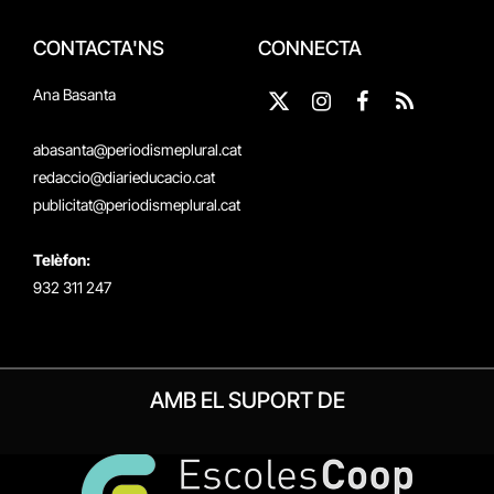
CONTACTA'NS
CONNECTA
Ana Basanta
X
Instagram
Facebook
RSS
(Twitter)
abasanta@periodismeplural.cat
redaccio@diarieducacio.cat
publicitat@periodismeplural.cat
Telèfon:
932 311 247
AMB EL SUPORT DE