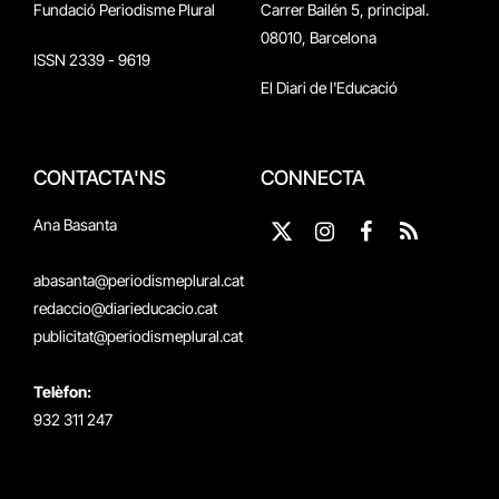
Fundació Periodisme Plural
Carrer Bailén 5, principal.
08010, Barcelona
ISSN 2339 - 9619
El Diari de l'Educació
CONTACTA'NS
CONNECTA
Ana Basanta
X
Instagram
Facebook
RSS
(Twitter)
abasanta@periodismeplural.cat
redaccio@diarieducacio.cat
publicitat@periodismeplural.cat
Telèfon:
932 311 247