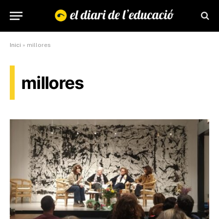
Inici
»
millores
millores