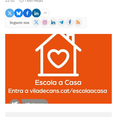
22:52
1 Min Read
X
Instagram
LinkedIn
Telegram
Facebook
RSS
Segueix-nos
(Twitter)