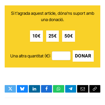
Si t'agrada aquest article, dóna'ns suport amb
una donació.
10€
25€
50€
DONAR
Una altra quantitat (€):
Twitter
Bluesky
LinkedIn
Facebook
WhatsApp
Telegram
Email
Copy
Link