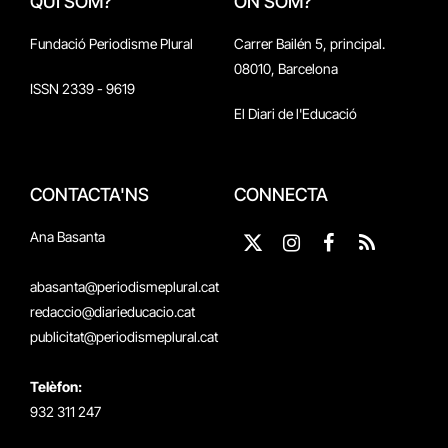
QUI SOM?
ON SOM?
Fundació Periodisme Plural
Carrer Bailén 5, principal.
08010, Barcelona
ISSN 2339 - 9619
El Diari de l'Educació
CONTACTA'NS
CONNECTA
Ana Basanta
X
Instagram
Facebook
RSS
(Twitter)
abasanta@periodismeplural.cat
redaccio@diarieducacio.cat
publicitat@periodismeplural.cat
Telèfon:
932 311 247