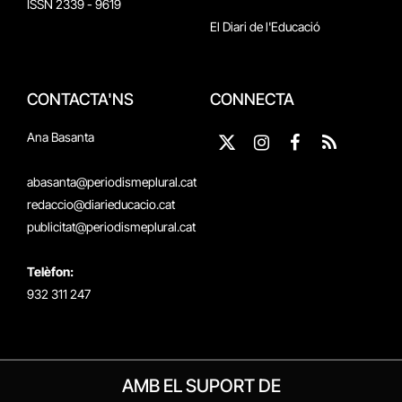
ISSN 2339 - 9619
El Diari de l'Educació
CONTACTA'NS
CONNECTA
Ana Basanta
X
Instagram
Facebook
RSS
(Twitter)
abasanta@periodismeplural.cat
redaccio@diarieducacio.cat
publicitat@periodismeplural.cat
Telèfon:
932 311 247
AMB EL SUPORT DE