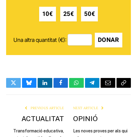
10€
25€
50€
DONAR
Una altra quantitat (€):
Twitter
Bluesky
LinkedIn
Facebook
WhatsApp
Telegram
Email
Copy
Link
PREVIOUS ARTICLE
NEXT ARTICLE
ACTUALITAT
OPINIÓ
Transformació educativa,
Les noves proves per als qui