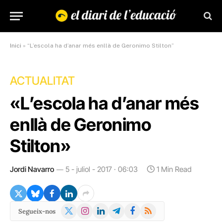
Inici
»
“L’escola ha d’anar més enllà de Geronimo Stilton”
ACTUALITAT
«L’escola ha d’anar més
enllà de Geronimo
Stilton»
Jordi Navarro
5 - juliol - 2017 · 06:03
1 Min Read
X
Instagram
LinkedIn
Telegram
Facebook
RSS
Segueix-nos
(Twitter)