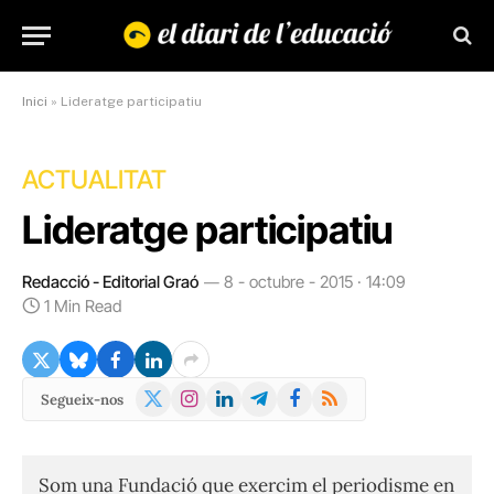
Inici
»
Lideratge participatiu
ACTUALITAT
Lideratge participatiu
Redacció - Editorial Graó
8 - octubre - 2015 · 14:09
1 Min Read
X
Instagram
LinkedIn
Telegram
Facebook
RSS
Segueix-nos
(Twitter)
Som una Fundació que exercim el periodisme en