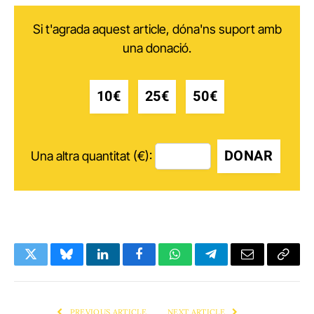
Si t'agrada aquest article, dóna'ns suport amb
una donació.
10€
25€
50€
DONAR
Una altra quantitat (€):
Twitter
Bluesky
LinkedIn
Facebook
WhatsApp
Telegram
Email
Copy
Link
PREVIOUS ARTICLE
NEXT ARTICLE