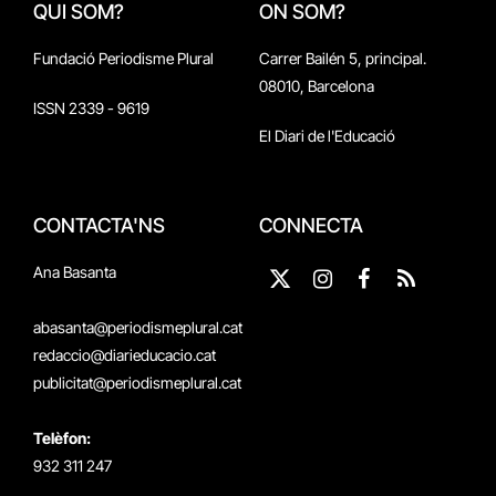
QUI SOM?
ON SOM?
Fundació Periodisme Plural
Carrer Bailén 5, principal.
08010, Barcelona
ISSN 2339 - 9619
El Diari de l'Educació
CONTACTA'NS
CONNECTA
Ana Basanta
X
Instagram
Facebook
RSS
(Twitter)
abasanta@periodismeplural.cat
redaccio@diarieducacio.cat
publicitat@periodismeplural.cat
Telèfon:
932 311 247