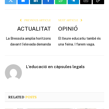
Twitter
Bluesky
LinkedIn
Facebook
WhatsApp
Telegram
Email
Copy
Link
PREVIOUS ARTICLE
NEXT ARTICLE
ACTUALITAT
OPINIÓ
La Bressola amplia horitzons
El lleure educatiu també és
davant l’elevada demanda
una feina. I farem vaga.
L'educació en càpsules legals
RELATED
POSTS