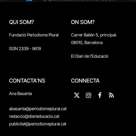
QUI SOM?
ON SOM?
Fundació Periodisme Plural
Carrer Bailén 5, principal.
08010, Barcelona
ISSN 2339 - 9619
El Diari de l'Educació
CONTACTA'NS
CONNECTA
Ana Basanta
X
Instagram
Facebook
RSS
(Twitter)
abasanta@periodismeplural.cat
redaccio@diarieducacio.cat
publicitat@periodismeplural.cat