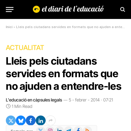
Inici
»
Lleis pels ciutadans servides en formats que no ajuden a entendre-les
ACTUALITAT
Lleis pels ciutadans
servides en formats que
no ajuden a entendre-les
L'educació en càpsules legals
5 - febrer - 2014 · 07:21
1 Min Read
X
Instagram
LinkedIn
Telegram
Facebook
RSS