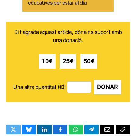
Si t'agrada aquest article, dóna'ns suport amb
una donació.
10€
25€
50€
DONAR
Una altra quantitat (€):
Twitter
Bluesky
LinkedIn
Facebook
WhatsApp
Telegram
Email
Copy