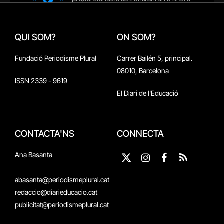
QUI SOM?
ON SOM?
Fundació Periodisme Plural
Carrer Bailén 5, principal.
08010, Barcelona
ISSN 2339 - 9619
El Diari de l'Educació
CONTACTA'NS
CONNECTA
Ana Basanta
X
Instagram
Facebook
RSS
(Twitter)
abasanta@periodismeplural.cat
redaccio@diarieducacio.cat
publicitat@periodismeplural.cat