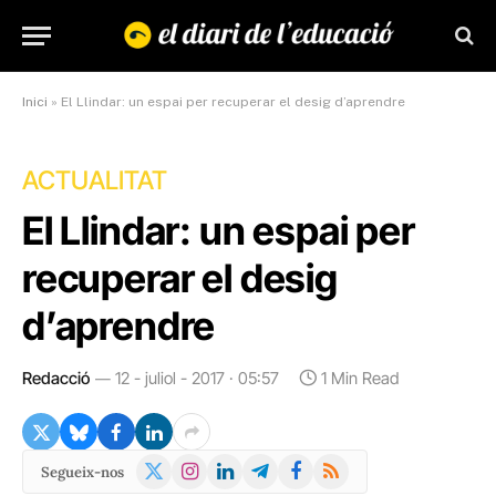
Inici
»
El Llindar: un espai per recuperar el desig d’aprendre
ACTUALITAT
El Llindar: un espai per
recuperar el desig
d’aprendre
Redacció
12 - juliol - 2017 · 05:57
1 Min Read
X
Instagram
LinkedIn
Telegram
Facebook
RSS
Segueix-nos
(Twitter)