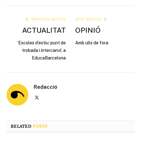
Link
PREVIOUS ARTICLE
NEXT ARTICLE
ACTUALITAT
OPINIÓ
‘Escoles d’estiu: punt de
Amb ulls de fora
trobada i intercanvi’, a
EducaBarcelona
Redacció
X
(Twitter)
RELATED
POSTS