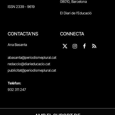
08010, Barcelona
ISSN 2339 - 9619
El Diari de l'Educació
CONTACTA'NS
CONNECTA
Ana Basanta
X
Instagram
Facebook
RSS
(Twitter)
abasanta@periodismeplural.cat
redaccio@diarieducacio.cat
publicitat@periodismeplural.cat
Telèfon:
932 311 247