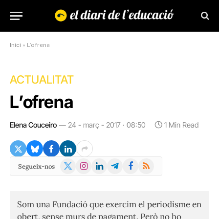
Inici
»
L’ofrena
ACTUALITAT
L’ofrena
Elena Couceiro
24 - març - 2017 · 08:50
1 Min Read
X
Instagram
LinkedIn
Telegram
Facebook
RSS
Segueix-nos
(Twitter)
Som una Fundació que exercim el periodisme en
obert, sense murs de pagament. Però no ho