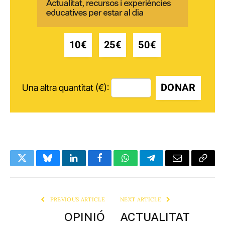
10€
25€
50€
DONAR
Una altra quantitat (€):
Twitter
Bluesky
LinkedIn
Facebook
WhatsApp
Telegram
Email
Copy
Link
PREVIOUS ARTICLE
NEXT ARTICLE
OPINIÓ
ACTUALITAT