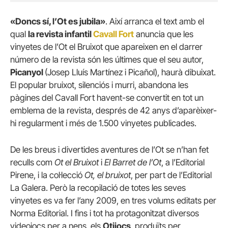
«Doncs sí, l’Ot es jubila»
. Així arranca el text amb el
qual
la revista infantil
Cavall Fort
anuncia que les
vinyetes de l’Ot el Bruixot que apareixen en el darrer
número de la revista són les últimes que el seu autor,
Picanyol
(Josep Lluís Martínez i Picañol), haurà dibuixat.
El popular bruixot, silenciós i murri, abandona les
pàgines del Cavall Fort havent-se convertit en tot un
emblema de la revista, després de 42 anys d’aparèixer-
hi regularment i més de 1.500 vinyetes publicades.
De les breus i divertides aventures de l’Ot se n’han fet
reculls com
Ot el Bruixot
i
El Barret de l’O
t
, a l’Editorial
Pirene, i la col·lecció
Ot, el bruixot
, per part de l’Editorial
La Galera. Però la recopilació de totes les seves
vinyetes es va fer l’any 2009, en tres volums editats per
Norma Editorial. I fins i tot ha protagonitzat diversos
videojocs per a nens, els
Otijocs
, produïts per