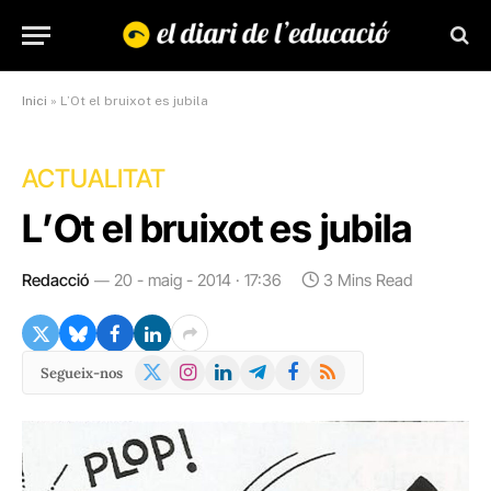
Inici
»
L’Ot el bruixot es jubila
ACTUALITAT
L’Ot el bruixot es jubila
Redacció
20 - maig - 2014 · 17:36
3 Mins Read
X
Instagram
LinkedIn
Telegram
Facebook
RSS
Segueix-nos
(Twitter)