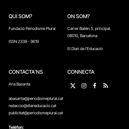
QUI SOM?
ON SOM?
Fundació Periodisme Plural
Carrer Bailén 5, principal.
08010, Barcelona
ISSN 2339 - 9619
El Diari de l'Educació
CONTACTA'NS
CONNECTA
Ana Basanta
X
Instagram
Facebook
RSS
(Twitter)
abasanta@periodismeplural.cat
redaccio@diarieducacio.cat
publicitat@periodismeplural.cat
Telèfon: