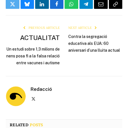
Twitter
Bluesky
LinkedIn
Facebook
WhatsApp
Telegram
Email
Copy
Link
PREVIOUS ARTICLE
NEXT ARTICLE
ACTUALITAT
Contra la segregació
educativa als EUA: 60
Un estudi sobre 1,3 milions de
aniversari d’una lluita actual
nens posa fi a la falsa relació
entre vacunes i autisme
Redacció
X
(Twitter)
RELATED
POSTS