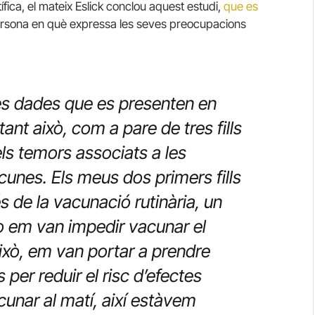
tífica, el mateix Eslick conclou aquest estudi,
que es
ersona en què expressa les seves preocupacions
s dades que es presenten en
ant això, com a pare de tres fills
ls temors associats a les
acunes.
Els meus dos primers fills
és de la vacunació rutinària, un
 em van impedir vacunar el
 això, em van portar a prendre
per reduir el risc d’efectes
acunar
al matí, així estàvem