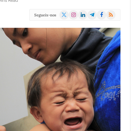
Mins Read
X
Instagram
LinkedIn
Telegram
Facebook
RSS
Segueix-nos
(Twitter)