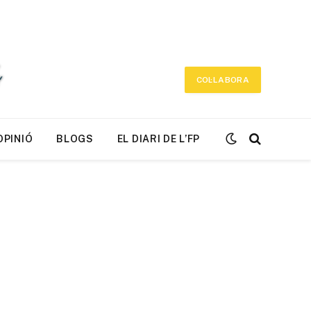
COL·LABORA
OPINIÓ
BLOGS
EL DIARI DE L’FP