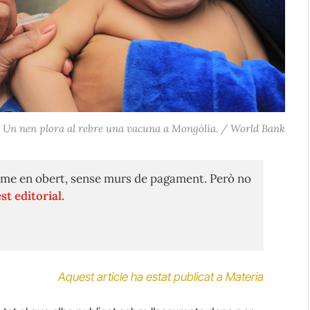
Un nen plora al rebre una vacuna a Mongòlia. / World Bank
me en obert, sense murs de pagament. Però no
st editorial.
Aquest article ha estat publicat a Materia