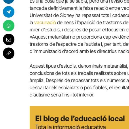
És una cosa que ja se sabia, però una revisió de
tancada definitivament la falsa relació entre va
Universitat de Sidney ha repassat tots i cadascun
la
vacunació
de nens i l’aparició de trastorns de
miler d’estudis, i després de posar el focus en e
«Aquest metanàlisi no proporciona cap evidència 
trastorns de l’espectre de l’autista i, per tant
d’immunització d’acord amb les directrius nacio
Aquest tipus d’estudis, denominats metaanàlisi, s
conclusions de tots els treballs realitzats sobre
àmplia.
Després de repassar tots els números apo
descartar els esbiaixats o poc fiables, el result
d’autisme seria fins i tot inferior.