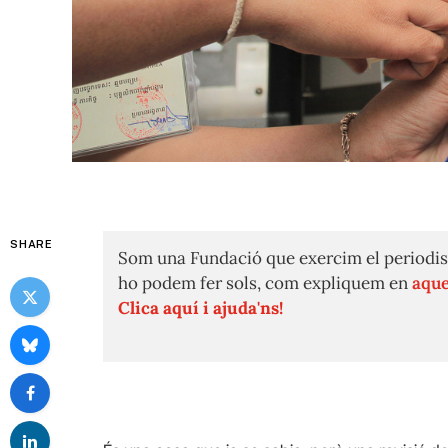
SHARE
Som una Fundació que exercim el periodis
ho podem fer sols, com expliquem en
aque
Clica aquí i ajuda'ns!