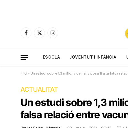
Facebook
X
Instagram
(Twitter)
ESCOLA
JOVENTUT I INFÀNCIA
Inici
»
Un estudi sobre 1,3 milions de nens posa fi a la falsa rela
ACTUALITAT
Un estudi sobre 1,3 mili
falsa relació entre vacu