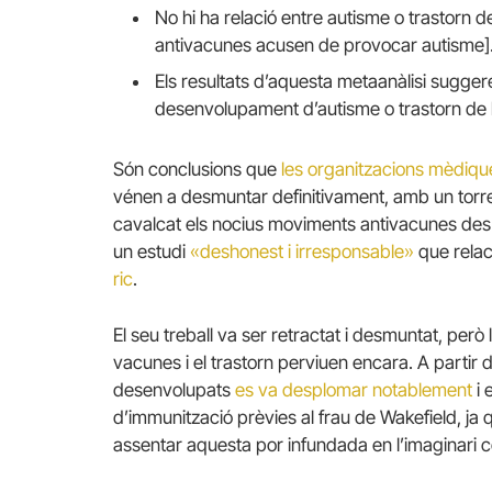
No hi ha relació entre autisme o trastorn de 
antivacunes acusen de provocar autisme]
Els resultats d’aquesta metaanàlisi sugge
desenvolupament d’autisme o trastorn de l
Són conclusions que
les organitzacions mèdique
vénen a desmuntar definitivament, amb un torre
cavalcat els nocius moviments antivacunes des
un estudi
«deshonest i irresponsable»
que rela
ric
.
El seu treball va ser retractat i desmuntat, per
vacunes i el trastorn perviuen encara.
A partir 
desenvolupats
es va desplomar notablement
i 
d’immunització prèvies al frau de Wakefield, j
assentar aquesta por infundada en l’imaginari col