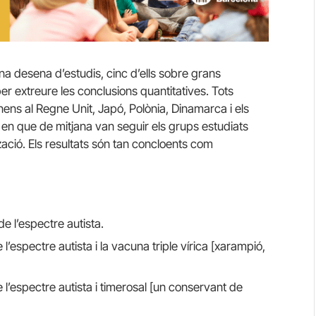
una desena d’estudis, cinc d’ells sobre grans
er extreure les conclusions quantitatives.
Tots
nens al Regne Unit, Japó, Polònia, Dinamarca i els
 en que de mitjana van seguir els grups estudiats
zació.
Els resultats són tan concloents com
de l’espectre autista.
 l’espectre autista i la vacuna triple vírica [xarampió,
e l’espectre autista i timerosal [un conservant de