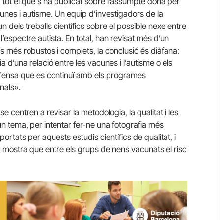
 tot el que s’ha publicat sobre l’assumpte dona per
cunes i autisme.
Un equip d’investigadors de la
 dels treballs científics sobre el possible nexe entre
 l’espectre autista.
En total, han revisat més d’un
ls més robustos i complets, la conclusió és diàfana:
d’una relació entre les vacunes i l’autisme o els
, defensa que es continuï amb els programes
nals».
e centren a revisar la metodologia, la qualitat i les
 un tema, per intentar fer-ne una fotografia més
rtats per aquests estudis científics de qualitat, i
at mostra que entre els grups de nens vacunats el risc