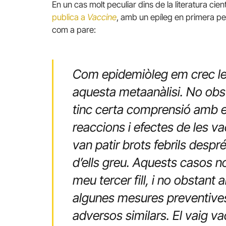
En un cas molt peculiar dins de la literatura cien
publica a
Vaccine
, amb un epíleg en primera p
com a pare:
Com epidemiòleg em crec le
aquesta metaanàlisi.
No obst
tinc certa comprensió amb e
reaccions i efectes de les v
van patir brots febrils despr
d’ells greu.
Aquests casos no
meu tercer fill, i no obstant
algunes mesures preventives 
adversos similars. El vaig v