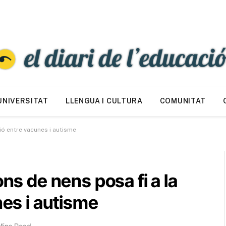
UNIVERSITAT
LLENGUA I CULTURA
COMUNITAT
ció entre vacunes i autisme
ons de nens posa fi a la
nes i autisme