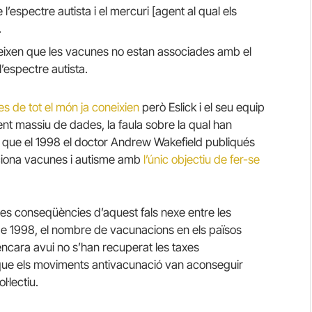
l’espectre autista i el mercuri [agent al qual els
.
reixen que les vacunes no estan associades amb el
’espectre autista.
s de tot el món ja coneixien
però Eslick i el seu equip
nt massiu de dades, la faula sobre la qual han
 que el 1998 el doctor Andrew Wakefield publiqués
ciona vacunes i autisme amb
l’únic objectiu de fer-se
ò les conseqüències d’aquest fals nexe entre les
de 1998, el nombre de vacunacions en els països
encara avui no s’han recuperat les taxes
a que els moviments antivacunació van aconseguir
·lectiu.