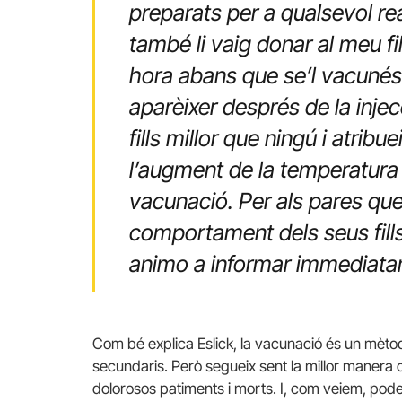
preparats per a qualsevol rea
també li vaig donar al meu fi
hora abans que se’l vacunés 
aparèixer després de la injec
fills millor que ningú i atrib
l’augment de la temperatura 
vacunació.
Per als pares que
comportament dels seus fill
animo a informar immediatam
Com bé explica Eslick, la vacunació és un mèto
secundaris.
Però segueix sent la millor manera
dolorosos patiments i morts.
I, com veiem, pode