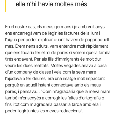
ella n’hi havia moltes més
En el nostre cas, els meus germans i jo amb vuit anys
ens encarregàvem de llegir les factures de la llum i
l’aigua per poder explicar quant havien de pagar aquell
mes. Érem nens adults, vam entendre molt ràpidament
que ens tocaria fer el rol de pares si volíem que la família
tirés endavant. Per als fills d’immigrants és molt dur
veure les dues realitats. Moltes vegades anava a casa
d’un company de classe i veia com la seva mare
l’ajudava a fer deures, era una imatge molt impactant
perquè en aquell instant connectava amb els meus
pares, i pensava… “Com m’agradaria que la meva mare
també m’ensenyés a corregir les faltes d’ortografia o
fins i tot com m’agradaria passar la tarda amb ella i
poder llegir juntes les meves redaccions”.