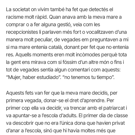
La societat on vivim també ha fet que detectés el
racisme molt ràpid. Quan anava amb la meva mare a
comprar o a fer alguna gestió, veia com les
recepcionistes li parlaven més fort o vocalitzaven d’una
manera molt peculiar, de vegades em preguntaven a mi
si ma mare entenia català, donant per fet que no entenia
res. Aquells moments eren molt incòmodes perquè tota
la gent ens mirava com si fóssim d’un altre món o fins i
tot de vegades sentia algun comentari com aquests:
“Mujer, haber estudiado”. “no tenemos tu tiempo”.
Aquests fets van fer que la meva mare decidís, per
primera vegada, donar-se el dret d’aprendre. Per
primer cop ella va decidir, va trencar amb el patriarcat i
va apuntar-se a l’escola d’adults. El primer dia de classe
va descobrir que no era l’única dona que havien privat
d’anar a l’escola, sinó que hi havia moltes més que