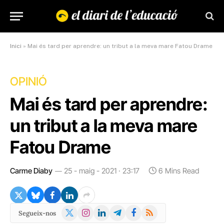
Inici
»
Mai és tard per aprendre: un tribut a la meva mare Fatou Drame
OPINIÓ
Mai és tard per aprendre:
un tribut a la meva mare
Fatou Drame
Carme Diaby
25 - maig - 2021 · 23:17
6 Mins Read
X
Instagram
LinkedIn
Telegram
Facebook
RSS
Segueix-nos
(Twitter)