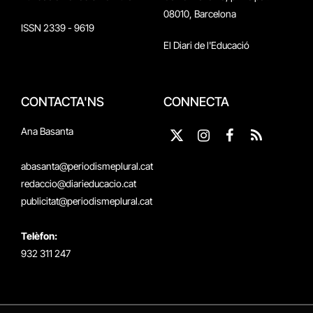
08010, Barcelona
ISSN 2339 - 9619
El Diari de l'Educació
CONTACTA'NS
CONNECTA
Ana Basanta
X
Instagram
Facebook
RSS
(Twitter)
abasanta@periodismeplural.cat
redaccio@diarieducacio.cat
publicitat@periodismeplural.cat
Telèfon:
932 311 247