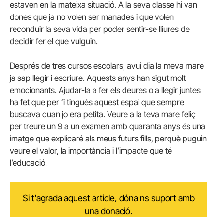
estaven en la mateixa situació. A la seva classe hi van
dones que ja no volen ser manades i que volen
reconduir la seva vida per poder sentir-se lliures de
decidir fer el que vulguin.
Després de tres cursos escolars, avui dia la meva mare
ja sap llegir i escriure. Aquests anys han sigut molt
emocionants. Ajudar-la a fer els deures o a llegir juntes
ha fet que per fi tingués aquest espai que sempre
buscava quan jo era petita. Veure a la teva mare feliç
per treure un 9 a un examen amb quaranta anys és una
imatge que explicaré als meus futurs fills, perquè puguin
veure el valor, la importància i l’impacte que té
l’educació.
Si t'agrada aquest article, dóna'ns suport amb
una donació.