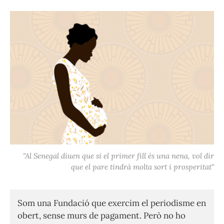
"Al Senegal diuen que si el primer fill és una nena, vol dir
que el pare tindrà molta sort i prosperitat"
Som una Fundació que exercim el periodisme en
obert, sense murs de pagament. Però no ho