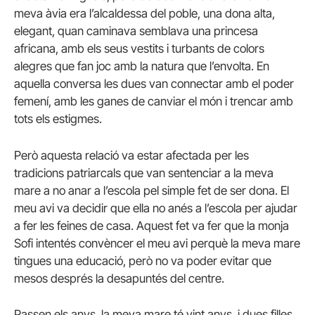
meva àvia era l’alcaldessa del poble, una dona alta,
elegant, quan caminava semblava una princesa
africana, amb els seus vestits i turbants de colors
alegres que fan joc amb la natura que l’envolta. En
aquella conversa les dues van connectar amb el poder
femení, amb les ganes de canviar el món i trencar amb
tots els estigmes.
Però aquesta relació va estar afectada per les
tradicions patriarcals que van sentenciar a la meva
mare a no anar a l’escola pel simple fet de ser dona. El
meu avi va decidir que ella no anés a l’escola per ajudar
a fer les feines de casa. Aquest fet va fer que la monja
Sofi intentés convèncer el meu avi perquè la meva mare
tingues una educació, però no va poder evitar que
mesos després la desapuntés del centre.
Passen els anys, la meva mare té vint anys, i dues filles.