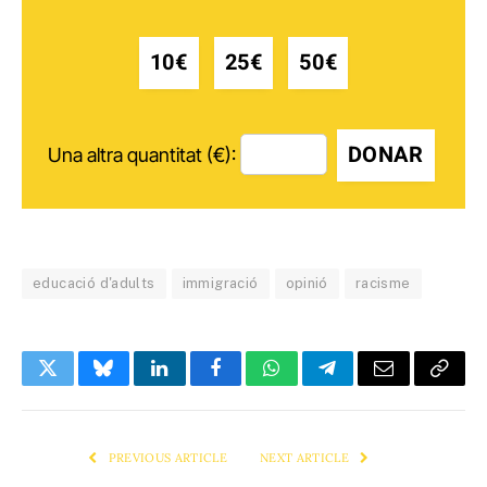
10€
25€
50€
DONAR
Una altra quantitat (€):
educació d'adults
immigració
opinió
racisme
Twitter
Bluesky
LinkedIn
Facebook
WhatsApp
Telegram
Email
Copy
Link
PREVIOUS ARTICLE
NEXT ARTICLE