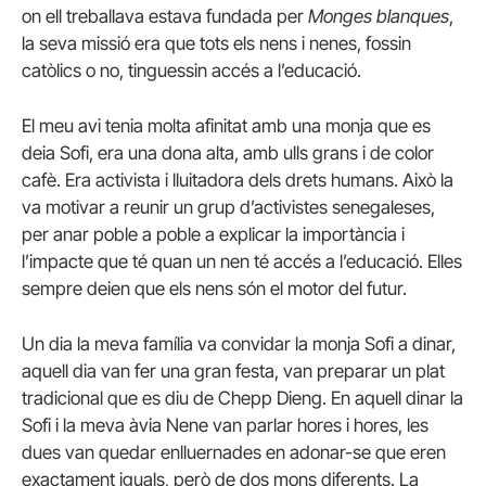
on ell treballava estava fundada per
Monges blanques
,
la seva missió era que tots els nens i nenes, fossin
catòlics o no, tinguessin accés a l’educació.
El meu avi tenia molta afinitat amb una monja que es
deia Sofi, era una dona alta, amb ulls grans i de color
cafè. Era activista i lluitadora dels drets humans. Això la
va motivar a reunir un grup d’activistes senegaleses,
per anar poble a poble a explicar la importància i
l’impacte que té quan un nen té accés a l’educació. Elles
sempre deien que els nens són el motor del futur.
Un dia la meva família va convidar la monja Sofi a dinar,
aquell dia van fer una gran festa, van preparar un plat
tradicional que es diu de Chepp Dieng. En aquell dinar la
Sofi i la meva àvia Nene van parlar hores i hores, les
dues van quedar enlluernades en adonar-se que eren
exactament iguals, però de dos mons diferents. La