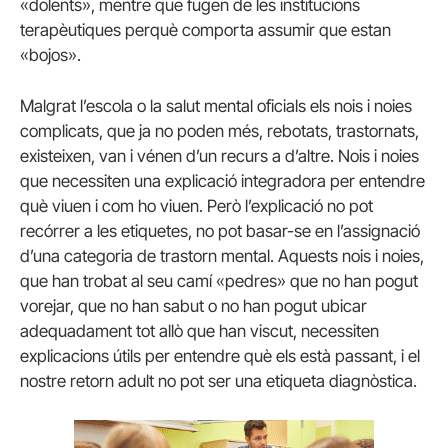
«dolents», mentre que fugen de les institucions
terapèutiques perquè comporta assumir que estan
«bojos».
Malgrat l’escola o la salut mental oficials els nois i noies
complicats, que ja no poden més, rebotats, trastornats,
existeixen, van i vénen d’un recurs a d’altre. Nois i noies
que necessiten una explicació integradora per entendre
què viuen i com ho viuen. Però l’explicació no pot
recórrer a les etiquetes, no pot basar-se en l’assignació
d’una categoria de trastorn mental. Aquests nois i noies,
que han trobat al seu camí «pedres» que no han pogut
vorejar, que no han sabut o no han pogut ubicar
adequadament tot allò que han viscut, necessiten
explicacions útils per entendre què els està passant, i el
nostre retorn adult no pot ser una etiqueta diagnòstica.