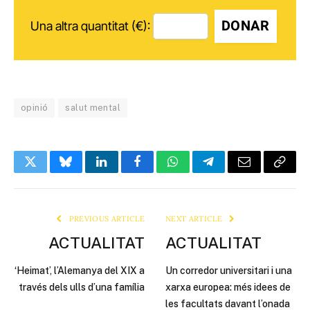
DONAR
Una altra quantitat (€):
opinió
salut mental
Twitter
Bluesky
LinkedIn
Facebook
WhatsApp
Telegram
Email
Copy
Link
PREVIOUS ARTICLE
NEXT ARTICLE
ACTUALITAT
ACTUALITAT
‘Heimat’, l’Alemanya del XIX a
Un corredor universitari i una
través dels ulls d’una família
xarxa europea: més idees de
les facultats davant l’onada