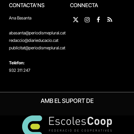
CONTACTA'NS
CONNECTA
Ana Basanta
X
Instagram
Facebook
RSS
(Twitter)
abasanta@periodismeplural.cat
redaccio@diarieducacio.cat
publicitat@periodismeplural.cat
Telèfon:
932 311 247
AMB EL SUPORT DE