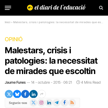
Inici
»
Malestars, crisis i patologies: la necessitat de mirades que escoltin
OPINIÓ
Malestars, crisis i
patologies: la necessitat
de mirades que escoltin
Jaume Funes
14 - octubre - 2015 · 06:21
4 Mins Read
X
Instagram
LinkedIn
Telegram
Facebook
RSS
Segueix-nos
(Twitter)