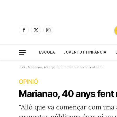
Facebook
X
Instagram
(Twitter)
ESCOLA
JOVENTUT I INFÀNCIA
Inici
»
Marianao, 40 anys fent realitat un somni col·lectiu
OPINIÓ
Marianao, 40 anys fent r
"Allò que va començar com una 
respostes públiques és avui un 