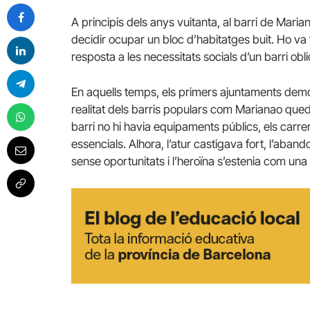
A principis dels anys vuitanta, al barri de Mari
decidir ocupar un bloc d’habitatges buit. Ho va 
resposta a les necessitats socials d’un barri ob
En aquells temps, els primers ajuntaments demo
realitat dels barris populars com Marianao queda
barri no hi havia equipaments públics, els carr
essencials. Alhora, l’atur castigava fort, l’ab
sense oportunitats i l’heroïna s’estenia com un