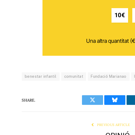
10€
Una altra quantitat (€
benestar infantil
comunitat
Fundació Marianao
SHARE.
Twitter
Bluesky
PREVIOUS ARTICLE