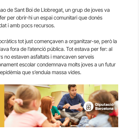
anao de Sant Boi de Llobregat, un grup de joves va
fer per obrir-hi un espai comunitari que donés
lidat i amb pocs recursos.
cràtics tot just començaven a organitzar-se, però la
va fora de l’atenció pública. Tot estava per fer: al
ers no estaven asfaltats i mancaven serveis
andonament escolar condemnava molts joves a un futur
a epidèmia que s’enduia massa vides.