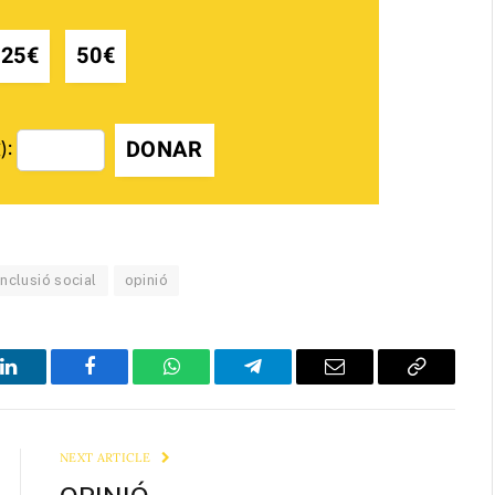
25€
50€
DONAR
):
Inclusió social
opinió
LinkedIn
Facebook
WhatsApp
Telegram
Email
Copy
Link
NEXT ARTICLE