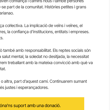
raven confiança i camins nous i també persones
r-se part de la comunitat. Històries petites i grans
arianao.
ça col·lectiva. La implicació de veïns i veïnes, el
s, la confiança d’institucions, entitats i empreses.
s.
 també amb responsabilitat. Els reptes socials són
a salut mental, la soledat no desitjada, la necessitat
rem treballant amb la mateixa convicció amb què va
tat.
 o altra, part d’aquest camí. Continuarem sumant
és justes i esperançadores.
 dóna'ns suport amb una donació.