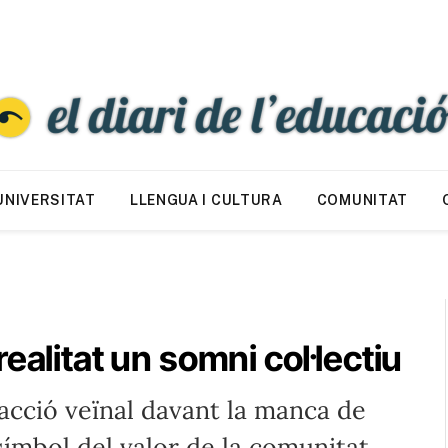
UNIVERSITAT
LLENGUA I CULTURA
COMUNITAT
ealitat un somni col·lectiu
acció veïnal davant la manca de
símbol del valor de la comunitat