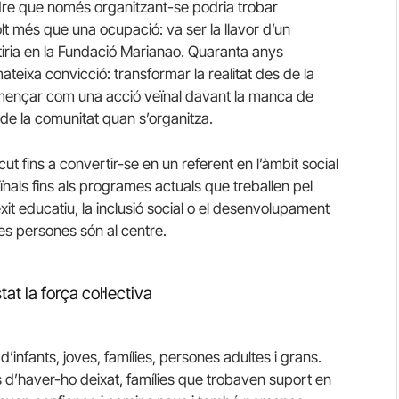
ndre que només organitzant-se podria trobar
olt més que una ocupació: va ser la llavor d’un
rtiria en la Fundació Marianao. Quaranta anys
mateixa convicció: transformar la realitat des de la
 començar com una acció veïnal davant la manca de
 de la comunitat quan s’organitza.
 fins a convertir-se en un referent en l’àmbit social
veïnals fins als programes actuals que treballen pel
’èxit educatiu, la inclusió social o el desenvolupament
es persones són al centre.
tat la força col·lectiva
infants, joves, famílies, persones adultes i grans.
 d’haver-ho deixat, famílies que trobaven suport en