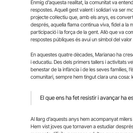
Enmig d’aquesta realitat, la comunitat va ente
respostes. Aquell gest valent i solidari va ser m
projecte col·lectiu que, amb els anys, es conve
després, aquella flama continua viva, fidel a la 
participació i la força de la gent. Allò que va
respostes públiques és avui un símbol del valor
En aquestes quatre dècades, Marianao ha crescut
i educatiu. Des dels primers tallers i activitats 
benestar de la infància i de les seves famílies, l
comunitari, sempre hem tingut clara una cosa: l
El que ens ha fet resistir i avançar ha es
Al llarg d’aquests anys hem acompanyat milers d’
Hem vist joves que tornaven a estudiar després