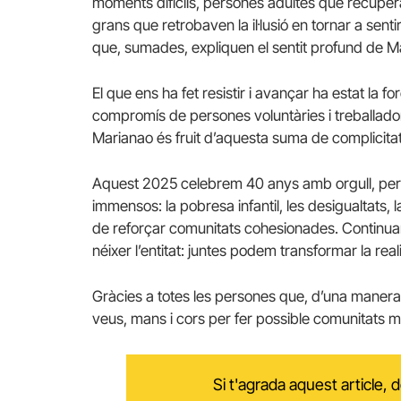
moments difícils, persones adultes que recupe
grans que retrobaven la il·lusió en tornar a senti
que, sumades, expliquen el sentit profund de M
El que ens ha fet resistir i avançar ha estat la for
compromís de persones voluntàries i treballadore
Marianao és fruit d’aquesta suma de complicitat
Aquest 2025 celebrem 40 anys amb orgull, però
immensos: la pobresa infantil, les desigualtats, l
de reforçar comunitats cohesionades. Continua
néixer l’entitat: juntes podem transformar la reali
Gràcies a totes les persones que, d’una manera
veus, mans i cors per fer possible comunitats m
Si t'agrada aquest article,