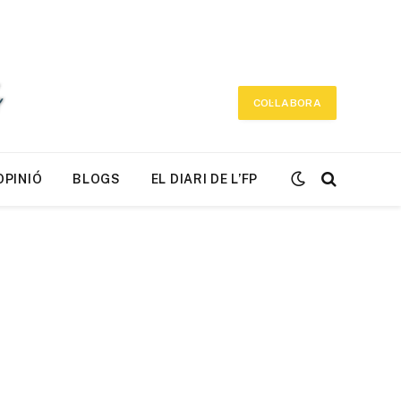
COL·LABORA
OPINIÓ
BLOGS
EL DIARI DE L’FP