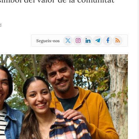
d
X
Instagram
LinkedIn
Telegram
Facebook
RSS
Segueix-nos
(Twitter)