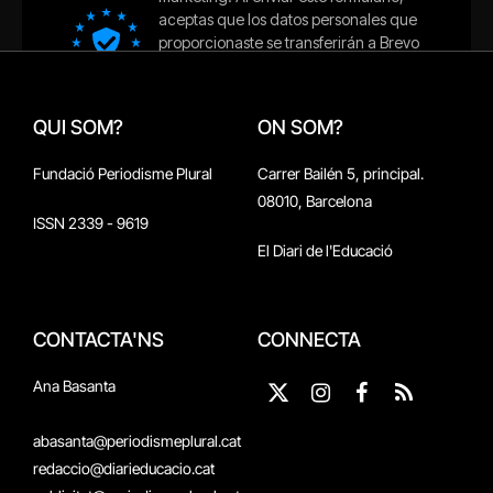
QUI SOM?
ON SOM?
Fundació Periodisme Plural
Carrer Bailén 5, principal.
08010, Barcelona
ISSN 2339 - 9619
El Diari de l'Educació
CONTACTA'NS
CONNECTA
Ana Basanta
X
Instagram
Facebook
RSS
(Twitter)
abasanta@periodismeplural.cat
redaccio@diarieducacio.cat