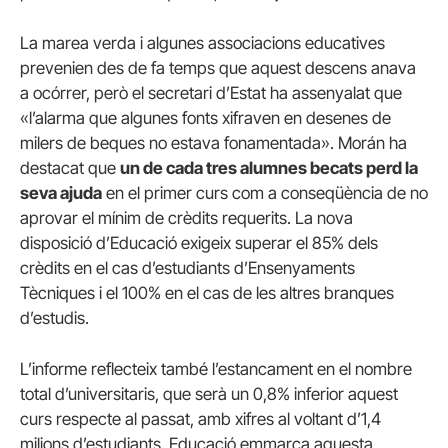
La marea verda i algunes associacions educatives
prevenien des de fa temps que aquest descens anava
a ocórrer, però el secretari d’Estat ha assenyalat que
«l’alarma que algunes fonts xifraven en desenes de
milers de beques no estava fonamentada». Morán ha
destacat que
un de cada tres alumnes becats perd la
seva ajuda
en el primer curs com a conseqüència de no
aprovar el mínim de crèdits requerits. La nova
disposició d’Educació exigeix ​​superar el 85% dels
crèdits en el cas d’estudiants d’Ensenyaments
Tècniques i el 100% en el cas de les altres branques
d’estudis.
L’informe reflecteix també l’estancament en el nombre
total d’universitaris, que serà un 0,8% inferior aquest
curs respecte al passat, amb xifres al voltant d’1,4
milions d’estudiants. Educació emmarca aquesta