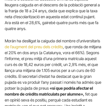
lleugera caiguda en el descens de la població general a
la franja de 18 a 24 anys, dada que explica que la taxa
neta d’escolarització en aquesta edat continuï pujant.
Ara està en el 28,6%, gairebé quatre punts més que fa
quatre anys.
Morán ha deslligat la caiguda del nombre d’universitaris
de l’augment del preu dels crèdits
, que ronda de mitjana
el 20% en dos anys (a Catalunya, vora el 66%). Segons
l’informe, el preu mitjà d’una primera matrícula aquest
curs és de 18,42 euros per crèdit, un 2,9% més, el que
llança una mitjana de 1.105 euros per a un curs de 60
crèdits. El secretari d’estat ha destacat que la gran
pujada es va produir l’any passat i només ha admès que
potser la pujada de preus
«sí que podria afectar el
nombre de crèdits matriculats per alumne»,
fet que
en opinió seva és positiu, perquè cada estudiant es
matricula «en el que pot aprovar», i ha insistit a