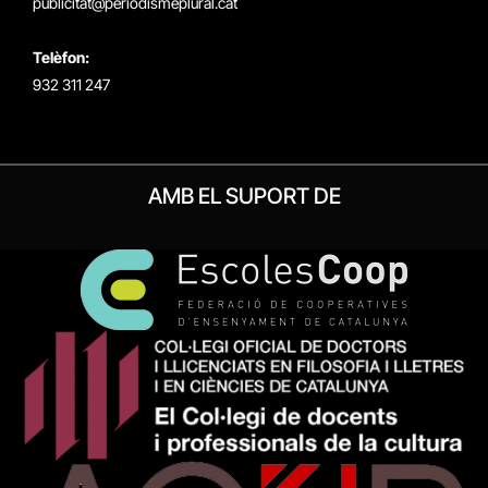
publicitat@periodismeplural.cat
Telèfon:
932 311 247
AMB EL SUPORT DE