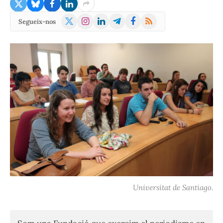
X
Instagram
LinkedIn
Telegram
Facebook
RSS
Segueix-nos
(Twitter)
Universitat de Santiago.