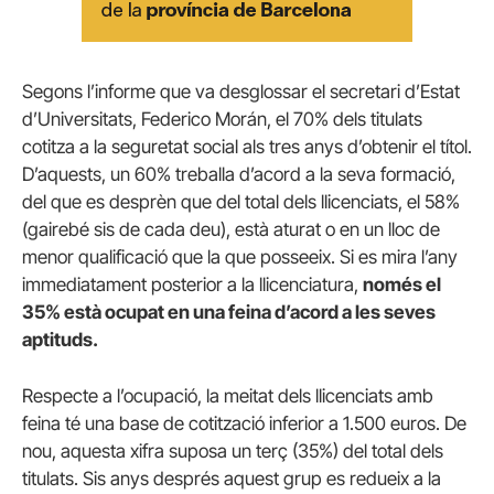
Segons l’informe que va desglossar el secretari d’Estat
d’Universitats, Federico Morán, el 70% dels titulats
cotitza a la seguretat social als tres anys d’obtenir el títol.
D’aquests, un 60% treballa d’acord a la seva formació,
del que es desprèn que del total dels llicenciats, el 58%
(gairebé sis de cada deu), està aturat o en un lloc de
menor qualificació que la que posseeix. Si es mira l’any
immediatament posterior a la llicenciatura,
només el
35% està ocupat en una feina d’acord a les seves
aptituds.
Respecte a l’ocupació, la meitat dels llicenciats amb
feina té una base de cotització inferior a 1.500 euros. De
nou, aquesta xifra suposa un terç (35%) del total dels
titulats. Sis anys després aquest grup es redueix a la