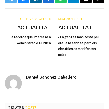
Twitter
Bluesky
LinkedIn
Facebook
WhatsApp
Telegram
Email
Copy
Link
PREVIOUS ARTICLE
NEXT ARTICLE
ACTUALITAT
ACTUALITAT
La recerca que interessa a
«La gent es manifesta pel
l’Administració Pública
dret a la sanitat, però els
científics es manifesten
sols»
Daniel Sánchez Caballero
RELATED
POSTS