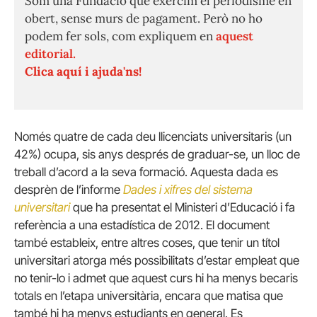
Som una Fundació que exercim el periodisme en
obert, sense murs de pagament. Però no ho
podem fer sols, com expliquem en
aquest
editorial.
Clica aquí i ajuda'ns!
Només quatre de cada deu llicenciats universitaris (un
42%) ocupa, sis anys després de graduar-se, un lloc de
treball d’acord a la seva formació. Aquesta dada es
desprèn de l’informe
Dades i xifres del sistema
universitari
que ha presentat el Ministeri d’Educació i fa
referència a una estadística de 2012. El document
també estableix, entre altres coses, que tenir un títol
universitari atorga més possibilitats d’estar empleat que
no tenir-lo i admet que aquest curs hi ha menys becaris
totals en l’etapa universitària, encara que matisa que
també hi ha menys estudiants en general. Es