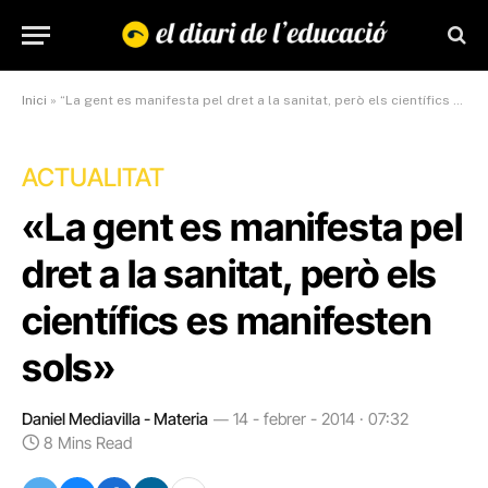
Inici
»
“La gent es manifesta pel dret a la sanitat, però els científics es manifesten sols”
ACTUALITAT
«La gent es manifesta pel
dret a la sanitat, però els
científics es manifesten
sols»
Daniel Mediavilla - Materia
14 - febrer - 2014 · 07:32
8 Mins Read