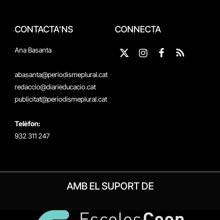
CONTACTA'NS
CONNECTA
Ana Basanta
X
Instagram
Facebook
RSS
(Twitter)
abasanta@periodismeplural.cat
redaccio@diarieducacio.cat
publicitat@periodismeplural.cat
Telèfon:
932 311 247
AMB EL SUPORT DE