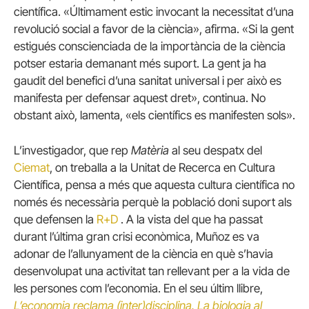
científica. «Últimament estic invocant la necessitat d’una
revolució social a favor de la ciència», afirma. «Si la gent
estigués conscienciada de la importància de la ciència
potser estaria demanant més suport. La gent ja ha
gaudit del benefici d’una sanitat universal i per això es
manifesta per defensar aquest dret», continua. No
obstant això, lamenta, «els científics es manifesten sols».
L’investigador, que rep
Matèria
al seu despatx del
Ciemat
, on treballa a la Unitat de Recerca en Cultura
Científica, pensa a més que aquesta cultura científica no
només és necessària perquè la població doni suport als
que defensen la
R+D
. A la vista del que ha passat
durant l’última gran crisi econòmica, Muñoz es va
adonar de l’allunyament de la ciència en què s’havia
desenvolupat una activitat tan rellevant per a la vida de
les persones com l’economia. En el seu últim llibre,
L’economia reclama (inter)disciplina.
La biologia al