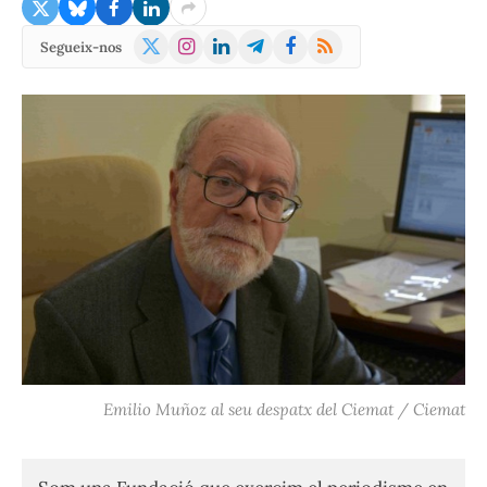
X
Instagram
LinkedIn
Telegram
Facebook
RSS
Segueix-nos
(Twitter)
Emilio Muñoz al seu despatx del Ciemat / Ciemat