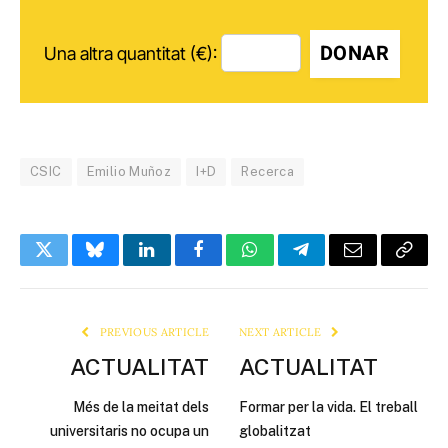
DONAR
Una altra quantitat (€):
CSIC
Emilio Muñoz
I+D
Recerca
Twitter
Bluesky
LinkedIn
Facebook
WhatsApp
Telegram
Email
Copy
Link
PREVIOUS ARTICLE
NEXT ARTICLE
ACTUALITAT
ACTUALITAT
Més de la meitat dels
Formar per la vida. El treball
universitaris no ocupa un
globalitzat