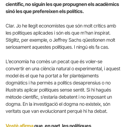
científic, no siguin les que propugnen els acadèmics
sinó les que prefereixen els polítics.
Clar. Jo he llegit economistes que són molt crítics amb
les polítiques aplicades i són els que m’han inspirat.
Stiglitz, per exemple, o Jeffrey Sachs qüestionen molt
seriosament aquestes polítiques. I ningú els fa cas.
L’economia ha comès un pecat que és voler-se
convertir en una ciència natural o experimental, i aquest
model és el que ha portat a fer plantejaments
dogmàtics i ha permès a polítics desaprensius o no
il·lustrats aplicar polítiques sense sentit. Si hi hagués
mètode científic, s’estaria debatent i no imposant un
dogma. En la investigació el dogma no existeix, són
veritats que van evolucionant perquè hi ha debat.
Vostè afirma
que, en part, les polítiques