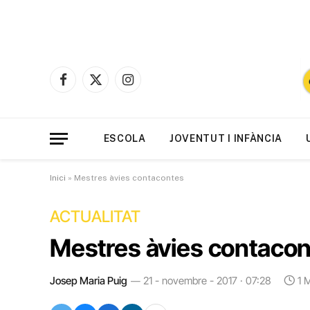
Facebook
X
Instagram
(Twitter)
ESCOLA
JOVENTUT I INFÀNCIA
Inici
»
Mestres àvies contacontes
ACTUALITAT
Mestres àvies contaco
Josep Maria Puig
21 - novembre - 2017 · 07:28
1 