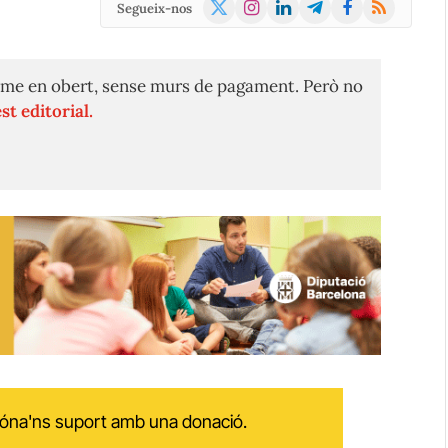
X
Instagram
LinkedIn
Telegram
Facebook
RSS
Segueix-nos
(Twitter)
me en obert, sense murs de pagament. Però no
st editorial.
 dóna'ns suport amb una donació.