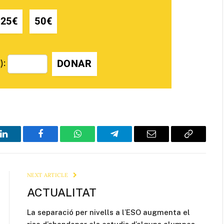
25€
50€
DONAR
):
LinkedIn
Facebook
WhatsApp
Telegram
Email
Copy
Link
NEXT ARTICLE
ACTUALITAT
La separació per nivells a l’ESO augmenta el