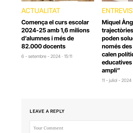
ACTUALITAT
ENTREVI
Comença el curs escolar
Miquel Àng
2024-25 amb 1,6 milions
trajectòrie
d’alumnes i més de
poden solu
82.000 docents
només des d
calen polít
6 - setembre - 2024 · 15:11
educatives 
ampli”
11 - juliol - 2024
LEAVE A REPLY