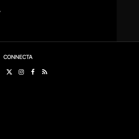
CONNECTA
X
Instagram
Facebook
RSS
(Twitter)