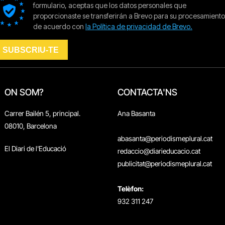
ON SOM?
CONTACTA'NS
Carrer Bailén 5, principal.
Ana Basanta
08010, Barcelona
abasanta@periodismeplural.cat
El Diari de l'Educació
redaccio@diarieducacio.cat
publicitat@periodismeplural.cat
Telèfon:
932 311 247