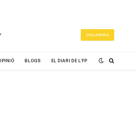
COL·LABORA
OPINIÓ
BLOGS
EL DIARI DE L’FP