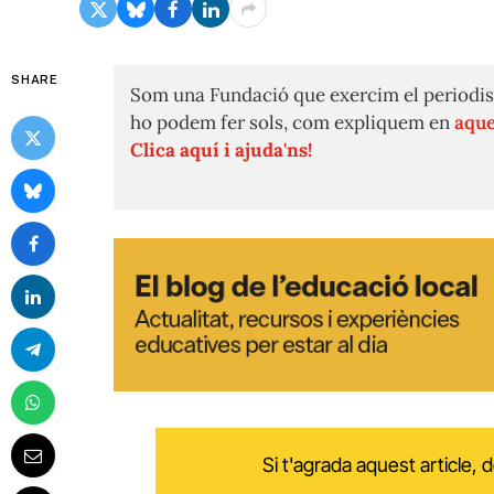
SHARE
Som una Fundació que exercim el periodis
ho podem fer sols, com expliquem en
aque
Clica aquí i ajuda'ns!
Si t'agrada aquest article,