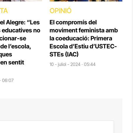
STA
OPINIÓ
el Alegre: “Les
El compromís del
s educatives no
moviment feminista amb
cionar-se
la coeducació: Primera
e l’escola,
Escola d’Estiu d’USTEC-
iques
STEs (IAC)
en sentit
10 - juliol - 2024 · 05:44
 · 06:07