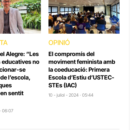
STA
OPINIÓ
el Alegre: “Les
El compromís del
s educatives no
moviment feminista amb
cionar-se
la coeducació: Primera
e l’escola,
Escola d’Estiu d’USTEC-
iques
STEs (IAC)
en sentit
10 - juliol - 2024 · 05:44
 · 06:07