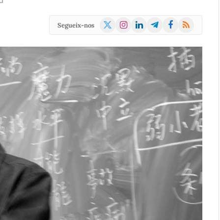
d
X
Instagram
LinkedIn
Telegram
Facebook
RSS
Segueix-nos
(Twitter)