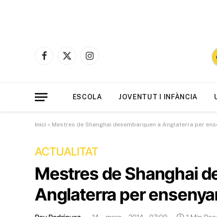
Facebook
X
Instagram
(Twitter)
ESCOLA
JOVENTUT I INFÀNCIA
Inici
»
Mestres de Shanghai desembarquen a Anglaterra per en
ACTUALITAT
Mestres de Shanghai 
Anglaterra per enseny