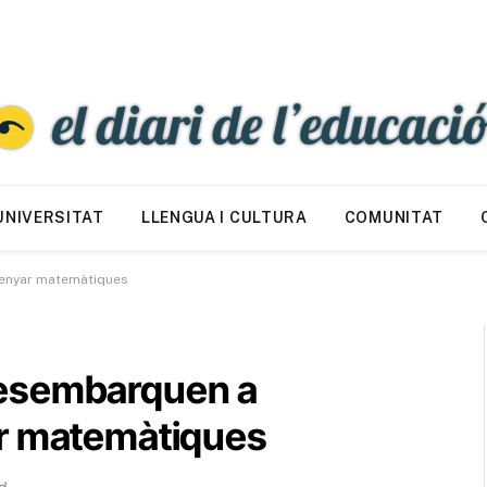
UNIVERSITAT
LLENGUA I CULTURA
COMUNITAT
senyar matemàtiques
desembarquen a
ar matemàtiques