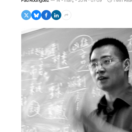
Pau Rodríguez
14 - març - 2014 · 07:09
1 Min Rea