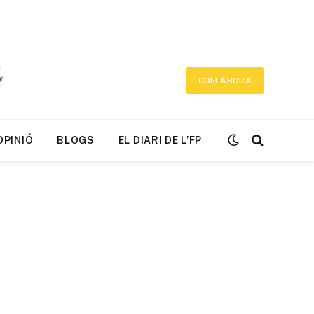
COL·LABORA
OPINIÓ
BLOGS
EL DIARI DE L’FP