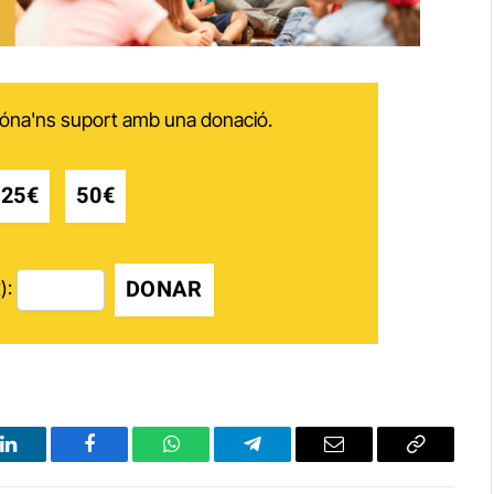
 dóna'ns suport amb una donació.
25€
50€
DONAR
):
LinkedIn
Facebook
WhatsApp
Telegram
Email
Copy