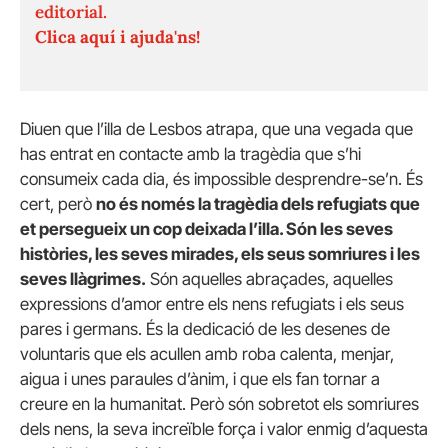
editorial.
Clica aquí i ajuda'ns!
Diuen que l’illa de Lesbos atrapa, que una vegada que
has entrat en contacte amb la tragèdia que s’hi
consumeix cada dia, és impossible desprendre-se’n. És
cert, però
no és només la tragèdia dels refugiats que
et persegueix un cop deixada l’illa. Són les seves
històries, les seves mirades, els seus somriures i les
seves llàgrimes.
Són aquelles abraçades, aquelles
expressions d’amor entre els nens refugiats i els seus
pares i germans. És la dedicació de les desenes de
voluntaris que els acullen amb roba calenta, menjar,
aigua i unes paraules d’ànim, i que els fan tornar a
creure en la humanitat. Però són sobretot els somriures
dels nens, la seva increïble força i valor enmig d’aquesta