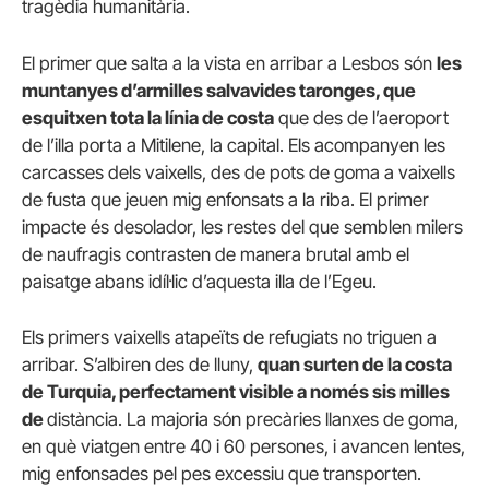
tragèdia humanitària.
El primer que salta a la vista en arribar a Lesbos són
les
muntanyes d’armilles salvavides taronges, que
esquitxen tota la línia de costa
que des de l’aeroport
de l’illa porta a Mitilene, la capital. Els acompanyen les
carcasses dels vaixells, des de pots de goma a vaixells
de fusta que jeuen mig enfonsats a la riba. El primer
impacte és desolador, les restes del que semblen milers
de naufragis contrasten de manera brutal amb el
paisatge abans idíl·lic d’aquesta illa de l’Egeu.
Els primers vaixells atapeïts de refugiats no triguen a
arribar. S’albiren des de lluny,
quan surten de la costa
de Turquia, perfectament visible a només sis milles
de
distància. La majoria són precàries llanxes de goma,
en què viatgen entre 40 i 60 persones, i avancen lentes,
mig enfonsades pel pes excessiu que transporten.