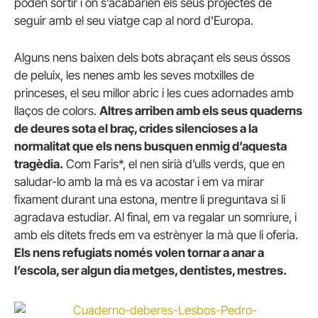
poden sortir i on s’acabarien els seus projectes de
seguir amb el seu viatge cap al nord d’Europa.
Alguns nens baixen dels bots abraçant els seus óssos
de peluix, les nenes amb les seves motxilles de
princeses, el seu millor abric i les cues adornades amb
llaços de colors.
Altres arriben amb els seus quaderns
de deures sota el braç, crides silencioses a la
normalitat que els nens busquen enmig d’aquesta
tragèdia.
Com Faris*, el nen sirià d’ulls verds, que en
saludar-lo amb la mà es va acostar i em va mirar
fixament durant una estona, mentre li preguntava si li
agradava estudiar. Al final, em va regalar un somriure, i
amb els ditets freds em va estrènyer la mà que li oferia.
Els nens refugiats només volen tornar a anar a
l’escola, ser algun dia metges, dentistes, mestres.