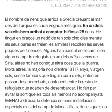
CHILDREN / PEDRO ARMESTRE
El nombre de nens que arriba a Grècia creuant el mar
des de Turquia és cada vegada més gran.
En un dels
vaixells hem arribat a comptar-hi fins a 25
nens. He
tingut en braços un nadó de tan sols cinc dies mentre
els seus pares es treien les armilles i recollien les seves
poques pertinences. Alguns han nascut en el camí o en
algun camp de refugiats en un dels països veïns de
Síria, altres no han conegut altra cosa que la guerra.
Molts altres, la majoria nois d’entre 13 i 17 anys, viatgen
sols, sense familiars que tinguin cura d’ells, i intenten
passar desapercebuts, confonent entre la resta de
refugiats que acaben de desembarcar. Ho fan per
evitar la sort que els toca als menors no acompanyats
(MENA) a Grècia: la detenció en unes instal·lacions
especials dins del camp de Moria, aïllats, de les quals no