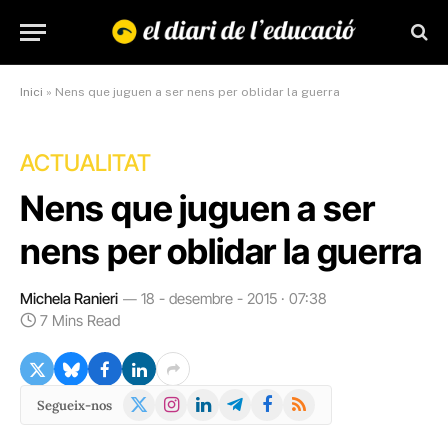
Inici
»
Nens que juguen a ser nens per oblidar la guerra
ACTUALITAT
Nens que juguen a ser
nens per oblidar la guerra
Michela Ranieri
18 - desembre - 2015 · 07:38
7 Mins Read
X
Instagram
LinkedIn
Telegram
Facebook
RSS
Segueix-nos
(Twitter)