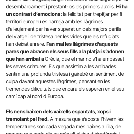
desembarcament i prestant-los els primers auxilis.
Hi ha
un contrast d’emocions:
la felicitat per trepitjar per fi
territori europeu es barreja amb les llàgrimes
d’alleujament per haver superat un dels majors perills
del viatge i de tristesa per les vides que els refugiats
han deixat enrere.
Fan mal les llàgrimes d’aquests
pares que abracen els seus fills a la platja i s’adonen
que han arribat a
Grècia, que el mar no s’ha empassat
les seves criatures. Els que assistim a les arribades
sentim una profunda tristesa i gairebé un sentiment de
culpa davant aquestes llàgrimes, pensant en les
tremendes dificultats que encara els esperen en el seu
camí cap al nord d’Europa.
Els nens baixen dels vaixells espantats, xops i
tremolant pel fred.
A mesura que s’acosta l’hivern les
temperatures són cada vegada més baixes a l’illa, de