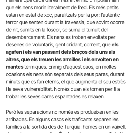
manera que cada dia és més alt el risc d’hipotèrmia i
que els nens morin literalment de fred. Els més petits
estan en estat de xoc, paralitzats per la por: l’autèntic
terror que senten durant la travessia, que sovint ocorre
de nit, sumits en la foscor, se suma el tumult del
desembarcament
.
Els nens es troben envoltats per
desenes de voluntaris, gent cridant, corrent, que
els
agafen i els van passant dels braços dels uns als
altres, que els treuen les armilles i els envolten en
mantes
tèrmiques. Enmig d’aquest caos, en moltes
ocasions els nens són separats dels seus pares, durant
minuts que es fan eterns, el que augmenta el seu estrès
i la seva vulnerabilitat. Només quan els tornen per fi a
trobar les seves cares espantades es relaxen.
Però les separacions no només es produeixen en les
arribades. En alguns casos els traficants separen les
famílies a la sortida des de Turquia: homes en un vaixell,