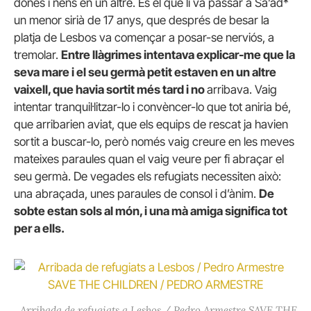
dones i nens en un altre. És el que li va passar a Sa’ad*
un menor sirià de 17 anys, que després de besar la
platja de Lesbos va començar a posar-se nerviós, a
tremolar.
Entre llàgrimes intentava explicar-me que la
seva mare i el seu germà petit estaven en un altre
vaixell, que havia sortit més tard i no
arribava. Vaig
intentar tranquil·litzar-lo i convèncer-lo que tot aniria bé,
que arribarien aviat, que els equips de rescat ja havien
sortit a buscar-lo, però només vaig creure en les meves
mateixes paraules quan el vaig veure per fi abraçar el
seu germà. De vegades els refugiats necessiten això:
una abraçada, unes paraules de consol i d’ànim.
De
sobte estan sols al món, i una mà amiga significa tot
per a ells.
Arribada de refugiats a Lesbos / Pedro Armestre SAVE THE