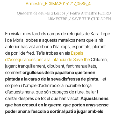
Quadern de deures a Lesbos / Pedro Armestre PEDRO
ARMESTRE / SAVE THE CHILDREN
En visitar més tard els camps de refugiats de Kara Tepe
i de Moria, trobes a aquests mateixos nens que la nit
anterior has vist arribar a l’illa xops, espantats, plorant
de por i de fred. Te’ls trobes en els
Espais
d’Assegurances per a la Infància de Save the
Children,
jugant tranquil·lament, dibuixant, fent manualitats,
somrient
orgullosos de la papallona que tenen
pintada a la cara o de la seva disfressa de pirata.
I et
sorprèn i t’omple d’admiració la increïble força
d’aquests nens, que són capaços de riure, ballar i
cantar després de tot el que han viscut.
Aquests nens
que han crescut en la guerra, que porten anys sense
poder anar a l’escola o sortir al pati a jugar amb els