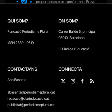
QUI SOM?
ON SOM?
Fundació Periodisme Plural
Carrer Bailén 5, principal.
08010, Barcelona
ISSN 2339 - 9619
El Diari de l'Educació
CONTACTA'NS
CONNECTA
Ana Basanta
X
Instagram
Facebook
RSS
(Twitter)
abasanta@periodismeplural.cat
redaccio@diarieducacio.cat
publicitat@periodismeplural.cat