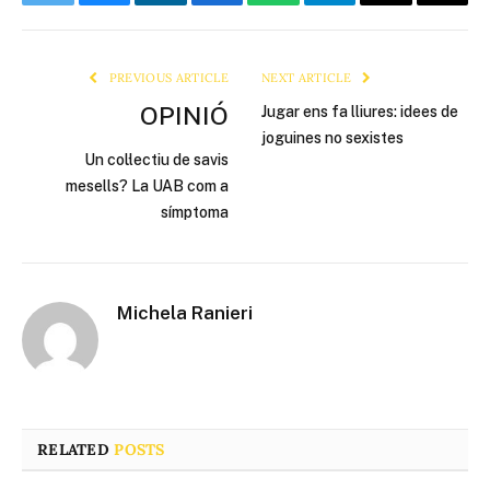
Twitter
Bluesky
LinkedIn
Facebook
WhatsApp
Telegram
Email
Copy
Link
PREVIOUS ARTICLE
NEXT ARTICLE
OPINIÓ
Jugar ens fa lliures: idees de
joguines no sexistes
Un col·lectiu de savis
mesells? La UAB com a
símptoma
Michela Ranieri
RELATED
POSTS