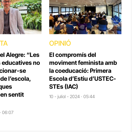
STA
OPINIÓ
el Alegre: “Les
El compromís del
s educatives no
moviment feminista amb
cionar-se
la coeducació: Primera
e l’escola,
Escola d’Estiu d’USTEC-
iques
STEs (IAC)
en sentit
10 - juliol - 2024 · 05:44
 · 06:07