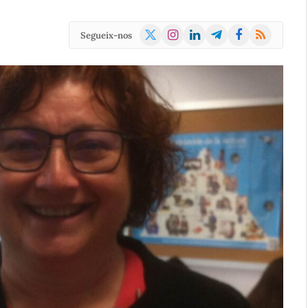
X
Instagram
LinkedIn
Telegram
Facebook
RSS
Segueix-nos
(Twitter)