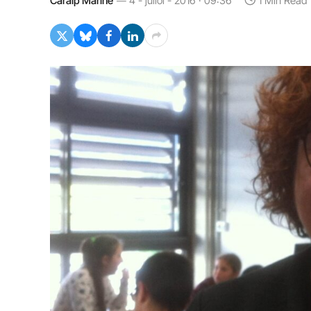
Caralp Mariné
4 - juliol - 2016 · 09:36
1 Min Read