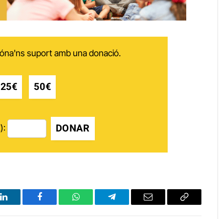
 dóna'ns suport amb una donació.
25€
50€
DONAR
):
LinkedIn
Facebook
WhatsApp
Telegram
Email
Copy