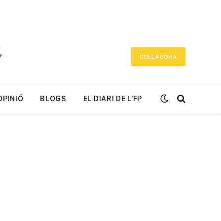
COL·LABORA
OPINIÓ
BLOGS
EL DIARI DE L’FP