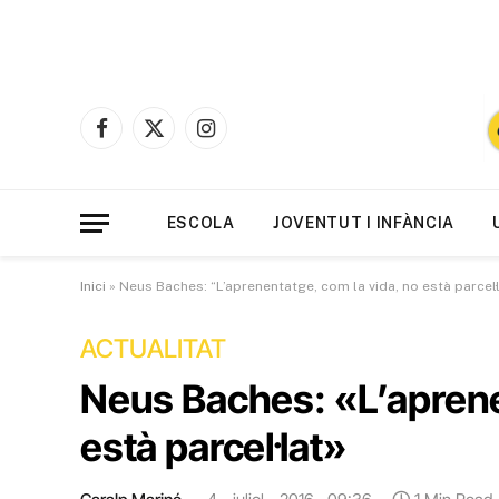
Facebook
X
Instagram
(Twitter)
ESCOLA
JOVENTUT I INFÀNCIA
Inici
»
Neus Baches: “L’aprenentatge, com la vida, no està parcel·
ACTUALITAT
Neus Baches: «L’aprene
està parcel·lat»