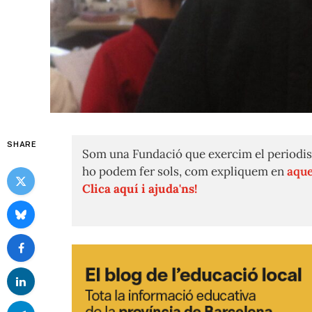
SHARE
Som una Fundació que exercim el periodis
ho podem fer sols, com expliquem en
aque
Clica aquí i ajuda'ns!