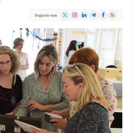
d
X
Instagram
LinkedIn
Telegram
Facebook
RSS
Segueix-nos
(Twitter)