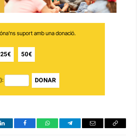
 dóna'ns suport amb una donació.
25€
50€
DONAR
):
LinkedIn
Facebook
WhatsApp
Telegram
Email
Copy