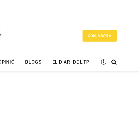
COL·LABORA
OPINIÓ
BLOGS
EL DIARI DE L’FP