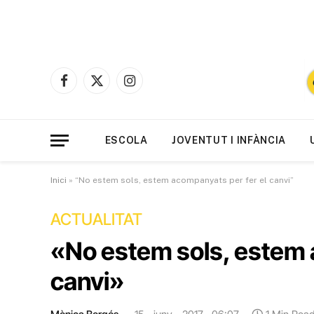
Facebook
X
Instagram
(Twitter)
ESCOLA
JOVENTUT I INFÀNCIA
Inici
»
“No estem sols, estem acompanyats per fer el canvi”
ACTUALITAT
«No estem sols, estem 
canvi»