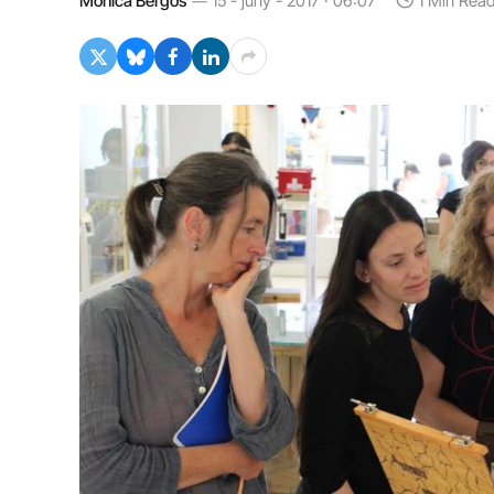
Mònica Bergós
15 - juny - 2017 · 06:07
1 Min Rea