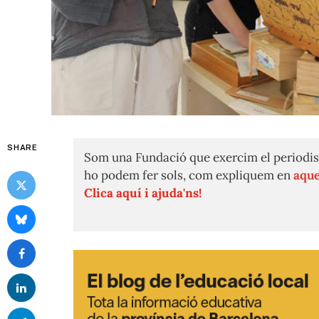
SHARE
Som una Fundació que exercim el periodis
ho podem fer sols, com expliquem en
aque
Clica aquí i ajuda'ns!