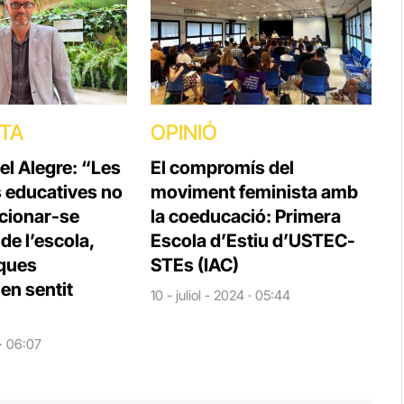
STA
OPINIÓ
el Alegre: “Les
El compromís del
s educatives no
moviment feminista amb
cionar-se
la coeducació: Primera
e l’escola,
Escola d’Estiu d’USTEC-
iques
STEs (IAC)
en sentit
10 - juliol - 2024 · 05:44
 · 06:07