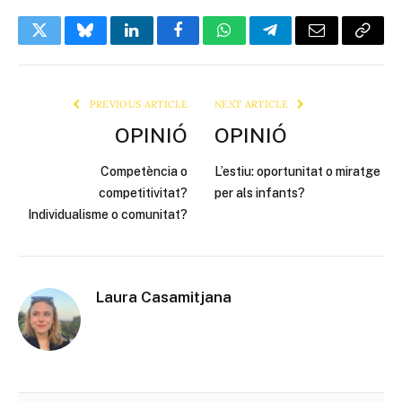
Twitter
Bluesky
LinkedIn
Facebook
WhatsApp
Telegram
Email
Copy
Link
PREVIOUS ARTICLE
NEXT ARTICLE
OPINIÓ
OPINIÓ
Competència o
L’estiu: oportunitat o miratge
competitivitat?
per als infants?
Individualisme o comunitat?
Laura Casamitjana