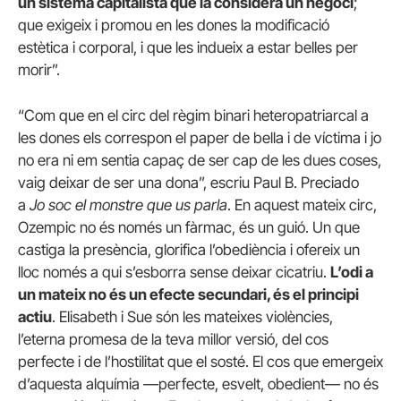
un sistema capitalista que la considera un negoci
;
que exigeix i promou en les dones la modificació
estètica i corporal, i que les indueix a estar belles per
morir”.
“Com que en el circ del règim binari heteropatriarcal a
les dones els correspon el paper de bella i de víctima i jo
no era ni em sentia capaç de ser cap de les dues coses,
vaig deixar de ser una dona”, escriu Paul B. Preciado
a
Jo soc el monstre que us parla
. En aquest mateix circ,
Ozempic no és només un fàrmac, és un guió. Un que
castiga la presència, glorifica l’obediència i ofereix un
lloc només a qui s’esborra sense deixar cicatriu.
L’odi a
un mateix no és un efecte secundari, és el principi
actiu
. Elisabeth i Sue són les mateixes violències,
l’eterna promesa de la teva millor versió, del cos
perfecte i de l’hostilitat que el sosté. El cos que emergeix
d’aquesta alquímia —perfecte, esvelt, obedient— no és