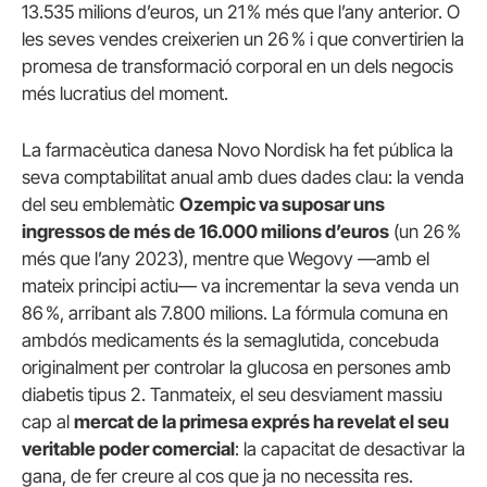
13.535 milions d’euros, un 21 % més que l’any anterior. O
les seves vendes creixerien un 26 % i que convertirien la
promesa de transformació corporal en un dels negocis
més lucratius del moment.
La farmacèutica danesa Novo Nordisk ha fet pública la
seva comptabilitat anual amb dues dades clau: la venda
del seu emblemàtic
Ozempic va suposar uns
ingressos de més de 16.000 milions d’euros
(un 26 %
més que l’any 2023), mentre que Wegovy —amb el
mateix principi actiu— va incrementar la seva venda un
86 %, arribant als 7.800 milions. La fórmula comuna en
ambdós medicaments és la semaglutida, concebuda
originalment per controlar la glucosa en persones amb
diabetis tipus 2. Tanmateix, el seu desviament massiu
cap al
mercat de la primesa exprés ha revelat el seu
veritable poder comercial
: la capacitat de desactivar la
gana, de fer creure al cos que ja no necessita res.