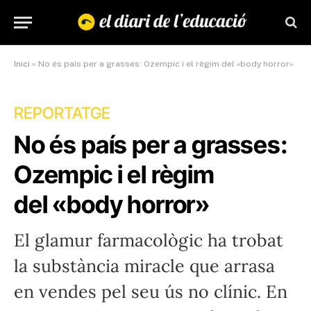
Inici
»
No és país per a grasses: Ozempic i el règim del «body horror»
REPORTATGE
No és país per a grasses:
Ozempic i el règim
del «body horror»
El glamur farmacològic ha trobat
la substància miracle que arrasa
en vendes pel seu ús no clínic. En