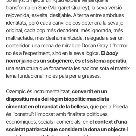
transforma en Sue (Margaret Qualley), la seva versió
rejovenida, esvelta, desitjable. Alterna entre ambdues
identitats, però cada canvi de cos deteriora la seva jo
original, cada cop més decadent, més ignorada, més
maltractada, més deshumanitzada, relegada a ser un
contenidor, una mena de mirall de Dorian Gray. L’horror
no és a l’experiment, sinó en la seva lògica.
El
body
horror
ja no és un subgènere, és el sistema operatiu
,
una estructura que fonamenta les nacions sota el mateix
lema fundacional: no és país per a grasses.
Ozempic és instrumentalitzat,
convertit en un
dispositiu més del règim biopolític masclista
cimentat en el mandat de la bellesa
, que per a Pineda
és “construït i imposat amb finalitats polítiques,
econòmiques, socials i comercials, en
el context d’una
societat patriarcal que considera la dona un objecte i