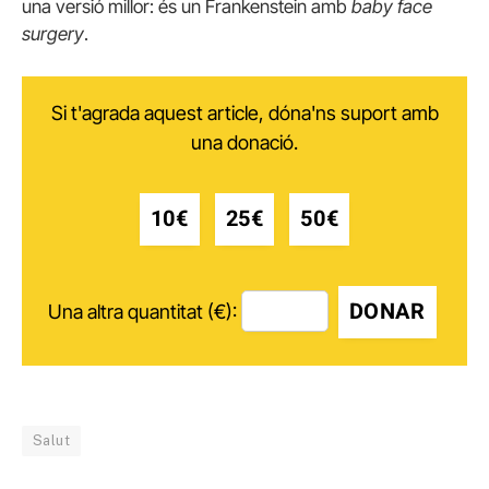
una versió millor: és un Frankenstein amb
baby face
surgery
.
Si t'agrada aquest article, dóna'ns suport amb
una donació.
10€
25€
50€
DONAR
Una altra quantitat (€):
Salut