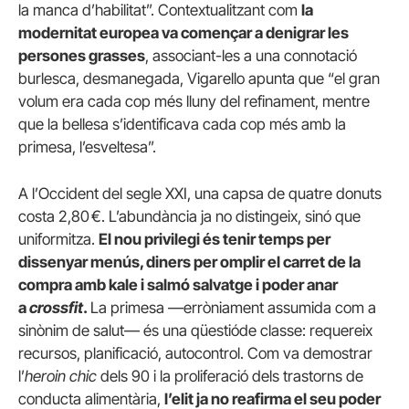
la manca d’habilitat”. Contextualitzant com
la
modernitat europea va començar a denigrar les
persones grasses
, associant-les a una connotació
burlesca, desmanegada, Vigarello apunta que “el gran
volum era cada cop més lluny del refinament, mentre
que la bellesa s’identificava cada cop més amb la
primesa, l’esveltesa”.
A l’Occident del segle XXI, una capsa de quatre donuts
costa 2,80 €. L’abundància ja no distingeix, sinó que
uniformitza.
El nou privilegi és tenir temps per
dissenyar menús, diners per omplir el carret de la
compra amb kale i salmó salvatge i poder anar
a
crossfit
.
La primesa —erròniament assumida com a
sinònim de salut— és una qüestióde classe: requereix
recursos, planificació, autocontrol. Com va demostrar
l’
heroin chic
dels 90 i la proliferació dels trastorns de
conducta alimentària,
l’elit ja no reafirma el seu poder