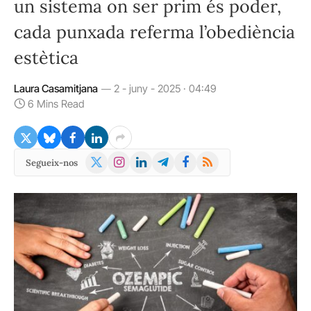
un sistema on ser prim és poder,
cada punxada referma l’obediència
estètica
Laura Casamitjana
2 - juny - 2025 · 04:49
6 Mins Read
X
Instagram
LinkedIn
Telegram
Facebook
RSS
Segueix-nos
(Twitter)