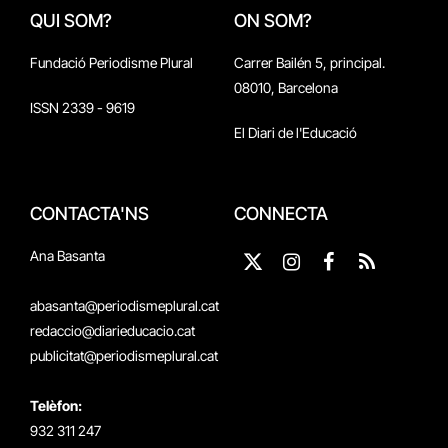
QUI SOM?
ON SOM?
Fundació Periodisme Plural
Carrer Bailén 5, principal.
08010, Barcelona
ISSN 2339 - 9619
El Diari de l'Educació
CONTACTA'NS
CONNECTA
Ana Basanta
X
Instagram
Facebook
RSS
(Twitter)
abasanta@periodismeplural.cat
redaccio@diarieducacio.cat
publicitat@periodismeplural.cat
Telèfon:
932 311 247