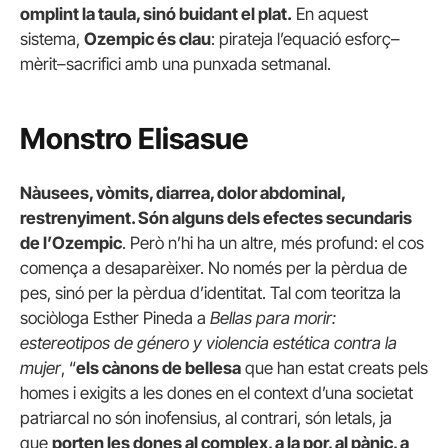
omplint la taula, sinó buidant el plat.
En aquest
sistema,
Ozempic és clau
: pirateja l’equació esforç–
mèrit–sacrifici amb una punxada setmanal.
Monstro Elisasue
Nàusees, vòmits, diarrea, dolor abdominal,
restrenyiment. Són alguns dels efectes secundaris
de l’Ozempic
. Però n’hi ha un altre, més profund: el cos
comença a desaparèixer. No només per la pèrdua de
pes, sinó per la pèrdua d’identitat. Tal com teoritza la
sociòloga Esther Pineda a
Bellas para morir:
estereotipos de género y violencia estética contra la
mujer
, “
els cànons de bellesa
que han estat creats pels
homes i exigits a les dones en el context d’una societat
patriarcal no són inofensius, al contrari, són letals, ja
que
porten les dones al complex, a la por, al pànic, a