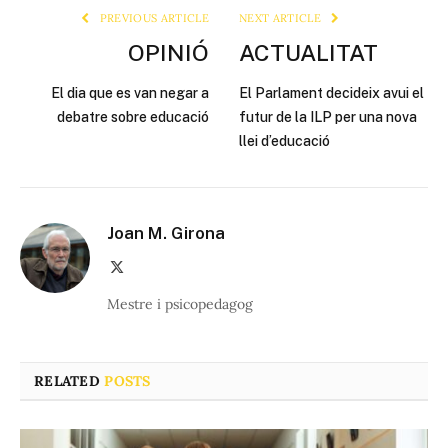
PREVIOUS ARTICLE
NEXT ARTICLE
OPINIÓ
ACTUALITAT
El dia que es van negar a
El Parlament decideix avui el
debatre sobre educació
futur de la ILP per una nova
llei d’educació
Joan M. Girona
X
(Twitter)
Mestre i psicopedagog
RELATED
POSTS