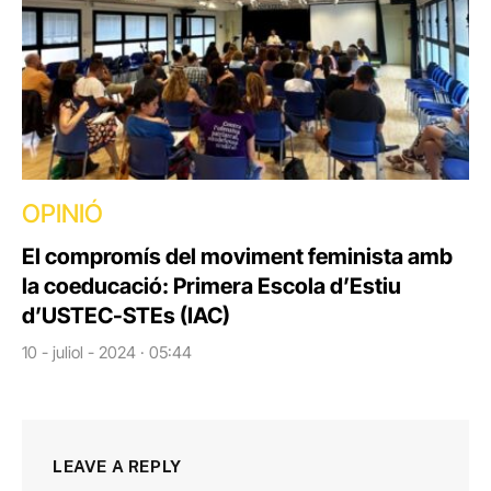
OPINIÓ
El compromís del moviment feminista amb
la coeducació: Primera Escola d’Estiu
d’USTEC-STEs (IAC)
10 - juliol - 2024 · 05:44
LEAVE A REPLY