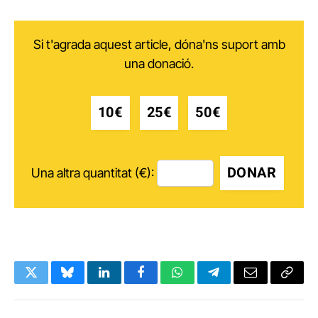
Si t'agrada aquest article, dóna'ns suport amb
una donació.
10€
25€
50€
DONAR
Una altra quantitat (€):
Twitter
Bluesky
LinkedIn
Facebook
WhatsApp
Telegram
Email
Copy
Link