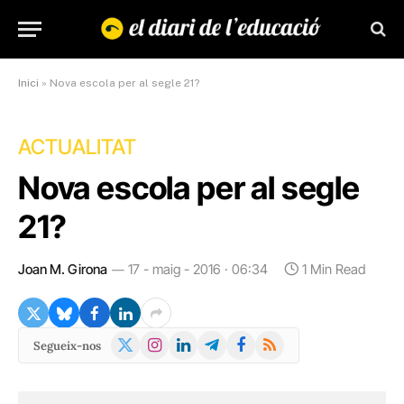
Inici
»
Nova escola per al segle 21?
ACTUALITAT
Nova escola per al segle
21?
Joan M. Girona
17 - maig - 2016 · 06:34
1 Min Read
X
Instagram
LinkedIn
Telegram
Facebook
RSS
Segueix-nos
(Twitter)