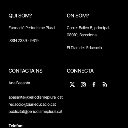
QUI SOM?
ON SOM?
Fundació Periodisme Plural
Carrer Bailén 5, principal.
08010, Barcelona
ISSN 2339 - 9619
El Diari de l'Educació
CONTACTA'NS
CONNECTA
Ana Basanta
X
Instagram
Facebook
RSS
(Twitter)
abasanta@periodismeplural.cat
redaccio@diarieducacio.cat
publicitat@periodismeplural.cat
Telèfon: