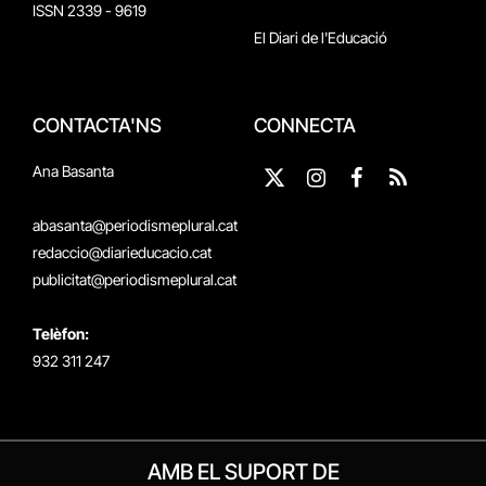
ISSN 2339 - 9619
El Diari de l'Educació
CONTACTA'NS
CONNECTA
Ana Basanta
X
Instagram
Facebook
RSS
(Twitter)
abasanta@periodismeplural.cat
redaccio@diarieducacio.cat
publicitat@periodismeplural.cat
Telèfon:
932 311 247
AMB EL SUPORT DE