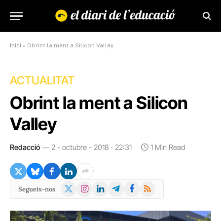
Inici
»
Obrint la ment a Silicon Valley
ACTUALITAT
Obrint la ment a Silicon
Valley
Redacció
2 - octubre - 2018 · 22:31
1 Min Read
X
Instagram
LinkedIn
Telegram
Facebook
RSS
Segueix-nos
(Twitter)