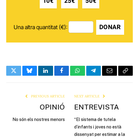
10€
25€
50€
DONAR
Una altra quantitat (€):
Twitter
Bluesky
LinkedIn
Facebook
WhatsApp
Telegram
Email
Copy
Link
PREVIOUS ARTICLE
NEXT ARTICLE
OPINIÓ
ENTREVISTA
No són els nostres menors
“El sistema de tutela
d’infants i joves no està
dissenyat per estimar a la