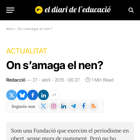
Inici
»
On s’amaga el nen?
ACTUALITAT
On s’amaga el nen?
Redacció
27 - abril - 2015 · 06:27
1 Min Read
X
Instagram
LinkedIn
Telegram
Facebook
RSS
Segueix-nos
(Twitter)
Som una Fundació que exercim el periodisme en
obert, sense murs de pagament. Però no ho