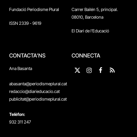
Fundació Periodisme Plural
Carrer Bailén 5, principal.
08010, Barcelona
ISSN 2339 - 9619
El Diari de l'Educació
CONTACTA'NS
CONNECTA
Ana Basanta
X
Instagram
Facebook
RSS
(Twitter)
abasanta@periodismeplural.cat
redaccio@diarieducacio.cat
publicitat@periodismeplural.cat
Telèfon:
932 311 247