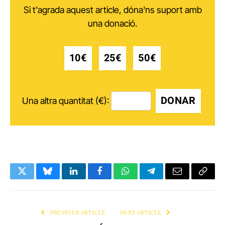
Si t'agrada aquest article, dóna'ns suport amb
una donació.
10€
25€
50€
DONAR
Una altra quantitat (€):
Twitter
Bluesky
LinkedIn
Facebook
WhatsApp
Telegram
Email
Copy
Link
PREVIOUS ARTICLE
NEXT ARTICLE