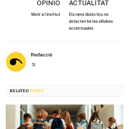
OPINIÓ
ACTUALITAT
Morir a l’institut
Els nens dislèctics no
detecten bé les síl·labes
accentuades
Redacció
X
(Twitter)
RELATED
POSTS