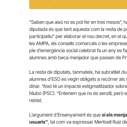
“Saben que això no es pot fer en tres mesos”, h
diputada és que tant aquesta com la resta de pe
participatiu” per elaborar el nou decret, en el 
les AMPA, els consells comarcals o les emprese
ple d’emergència social celebrat fa un any es fa
alumnes amb beca menjador que passen de Primà
La resta de diputats, tanmateix, ha subratllat 
alumnes d’ESO es vegin obligats a recórrer als s
dinar. “Això té un impacte estigmatitzador sobre 
Niubó (PSC). “Entenem que no és senzill, però 
reblat.
L’argument d’Ensenyament és que
si els menj
usuaris”
, tal com va expressar Meritxell Ruiz d