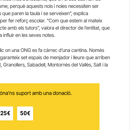
isme, perquè aquests nois i noies necessiten ser
 que paren la taula i se serveixen”, explica
 per fer reforç escolar. “Com que estem al mateix
e amb els tutors”, valora el director de l’entitat, que
influir en les seves notes.
públic on una ONG es fa càrrec d’una cantina. Només
aranteix set espais de menjador i lleure que arriben
Granollers, Sabadell, Montornès del Vallès, Salt i la
 dóna'ns suport amb una donació.
25€
50€