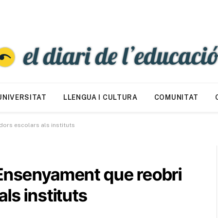
UNIVERSITAT
LLENGUA I CULTURA
COMUNITAT
ors escolars als instituts
 Ensenyament que reobri
ls instituts