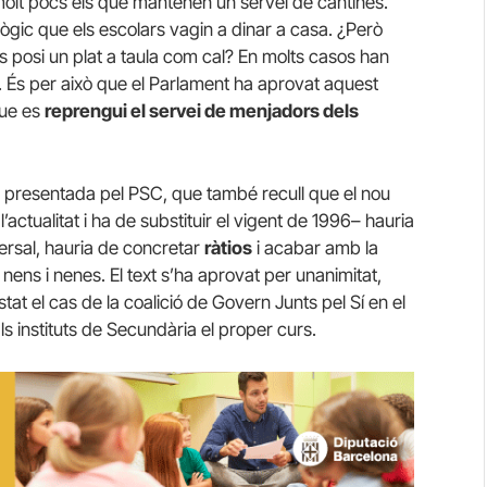
lt pocs els que mantenen un servei de cantines.
gic que els escolars vagin a dinar a casa. ¿Però
 posi un plat a taula com cal? En molts casos han
in. És per això que el Parlament ha aprovat aquest
que es
reprengui el servei de menjadors dels
presentada pel PSC, que també recull que el nou
’actualitat i ha de substituir el vigent de 1996– hauria
ersal, hauria de concretar
ràtios
i acabar amb la
ns i nenes. El text s’ha aprovat per unanimitat,
t el cas de la coalició de Govern Junts pel Sí en el
ls instituts de Secundària el proper curs.