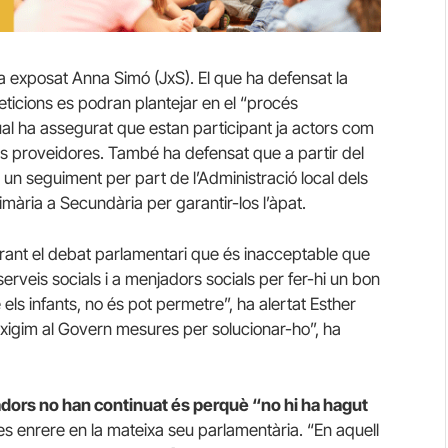
a exposat Anna Simó (JxS). El que ha defensat la
ticions es podran plantejar en el “procés
qual ha assegurat que estan participant ja actors com
s proveidores. També ha defensat que a partir del
 un seguiment per part de l’Administració local dels
ria a Secundària per garantir-los l’àpat.
durant el debat parlamentari que és inacceptable que
erveis socials i a menjadors socials per fer-hi un bon
els infants, no és pot permetre”, ha alertat Esther
exigim al Govern mesures per solucionar-ho”, ha
adors no han continuat és perquè “no hi ha hagut
ies enrere en la mateixa seu parlamentària. “En aquell