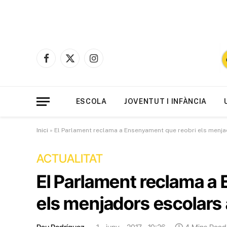
Facebook
X
Instagram
(Twitter)
ESCOLA
JOVENTUT I INFÀNCIA
Inici
»
El Parlament reclama a Ensenyament que reobri els menjad
ACTUALITAT
El Parlament reclama a
els menjadors escolars a