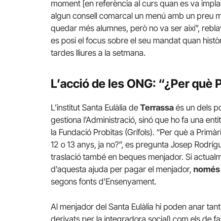
moment [en referència al curs quan es va implant
algun consell comarcal un menú amb un preu mol
quedar més alumnes, però no va ser així”, reb
es posi el focus sobre el seu mandat quan històri
tardes lliures a la setmana.
L’acció de les ONG: “¿Per què P
L’institut Santa Eulàlia de
Terrassa
és un dels p
gestiona l’Administració, sinó que ho fa una enti
la Fundació Probitas (Grífols). “Per què a Primà
12 o 13 anys, ja no?”, es pregunta Josep Rodríguez
traslació també en beques menjador. Si actualm
d’aquesta ajuda per pagar el menjador,
només 
segons fonts d’Ensenyament.
Al menjador del Santa Eulàlia hi poden anar tant
derivats per la integradora social) com els de 