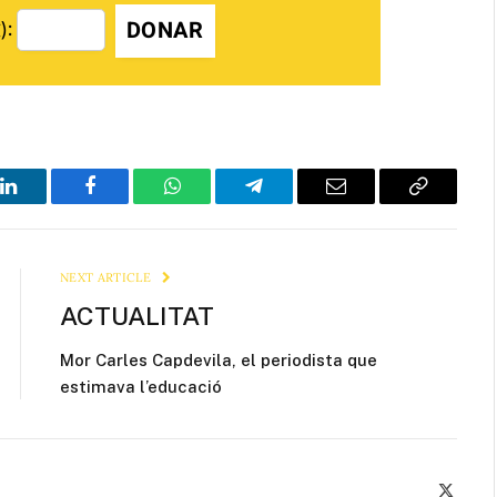
DONAR
):
LinkedIn
Facebook
WhatsApp
Telegram
Email
Copy
Link
NEXT ARTICLE
ACTUALITAT
Mor Carles Capdevila, el periodista que
estimava l’educació
X