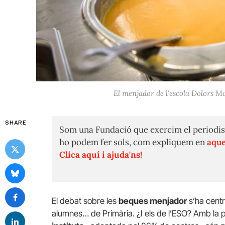
El menjador de l'escola Dolors 
SHARE
Som una Fundació que exercim el periodis
ho podem fer sols, com expliquem en
aque
Clica aquí i ajuda'ns!
El debat sobre les
beques menjador
s’ha centr
alumnes… de Primària. ¿I els de l’ESO? Amb la 