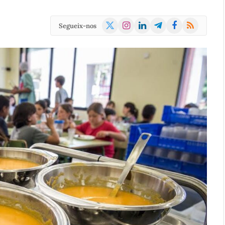
X
Instagram
LinkedIn
Telegram
Facebook
RSS
Segueix-nos
(Twitter)