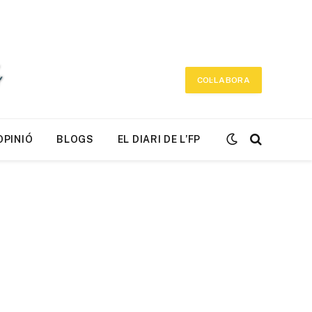
COL·LABORA
OPINIÓ
BLOGS
EL DIARI DE L’FP