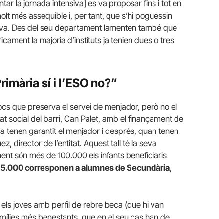
ar la jornada intensiva] es va proposar fins i tot en
t més assequible i, per tant, que s’hi poguessin
lava. Des del seu departament lamenten també que
cament la majoria d’instituts ja tenien dues o tres
rimària sí i l’ESO no?”
ocs que preserva el servei de menjador, però no el
tat social del barri, Can Palet, amb el finançament de
ria tenen garantit el menjador i després, quan tenen
, director de l’entitat. Aquest tall té la seva
ent són més de 100.000 els infants beneficiaris
5.000 corresponen a alumnes de Secundària
,
 els joves amb perfil de rebre beca (que hi van
famílies més benestants, que en el seu cas han de