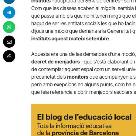
instituts
–adoptada pel 86% de centres– són mo
Com que les classes acaben al migdia, sembla lò
què passa amb els que no hi tenen ningú que els
hagut de ser les entitats socials les que ho fac
dijous una moció que demana a la Generalitat 
instituts aquest mateix setembre
.
Aquesta era una de les demandes d’una moció, 
decret de menjadors
–que s’està elaborant en l
de contemplar aquest espai com un servei univ
precarietat dels
monitors
que acompanyen els ne
però amb exepcions en alguns punts, com ha esta
que feia referència a obrir menjadors escolars a