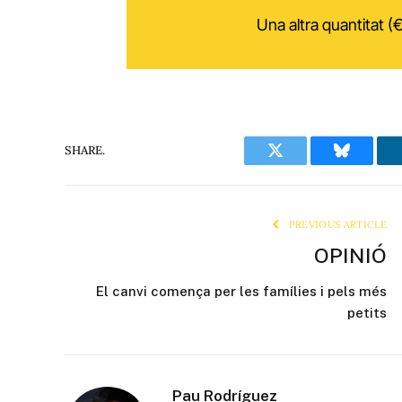
Una altra quantitat (€
SHARE.
Twitter
Bluesky
PREVIOUS ARTICLE
OPINIÓ
El canvi comença per les famílies i pels més
petits
Pau Rodríguez