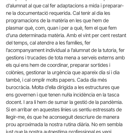
d’alumnat al que cal fer adaptacions a mida i preparar-
ne la documentació requerida. Cal tenir al dia les
programacions de la matèria en les que hem de
plasmar què, com, quan i per a què, fem el que fem
d’una determinada matèria. Amb el vint per cent restant
del temps, cal atendre a les famílies, fer
l’acompanyament individual a l’alumnat de la tutoria, fer
gestions i trucades de tota mena a serveis externs amb
els qui ens hem de coordinar, preparar sortides i
colònies, gestionar la urgència que apareix dia sí i dia
també, i cal omplir molts papers. Cada dia més
burocràcia. Molta d’ella dirigida a les estructures que
ens governen i que tenen nul·la incidència en la tasca
docent. I ara li hem de sumar la gestió de la pandèmia.
Si en arribar en aquestes línies us sentiu estressats de
llegir-me, és que he aconseguit descriure de manera
prou aproximada la nostra rutina diària. No em sembla
just que la nostra autoestima professional es vegi