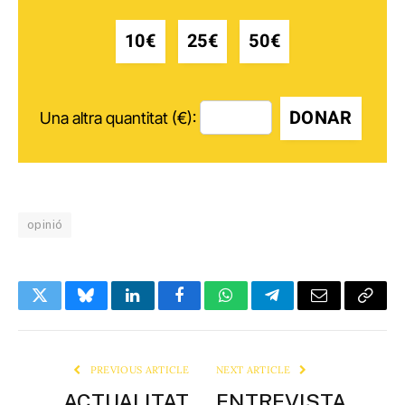
10€
25€
50€
DONAR
Una altra quantitat (€):
opinió
Twitter
Bluesky
LinkedIn
Facebook
WhatsApp
Telegram
Email
Copy
Link
PREVIOUS ARTICLE
NEXT ARTICLE
ACTUALITAT
ENTREVISTA