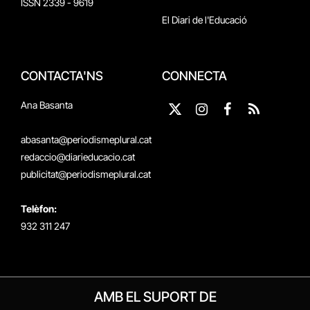
ISSN 2339 - 9619
El Diari de l'Educació
CONTACTA'NS
CONNECTA
Ana Basanta
X
Instagram
Facebook
RSS
(Twitter)
abasanta@periodismeplural.cat
redaccio@diarieducacio.cat
publicitat@periodismeplural.cat
Telèfon:
932 311 247
AMB EL SUPORT DE