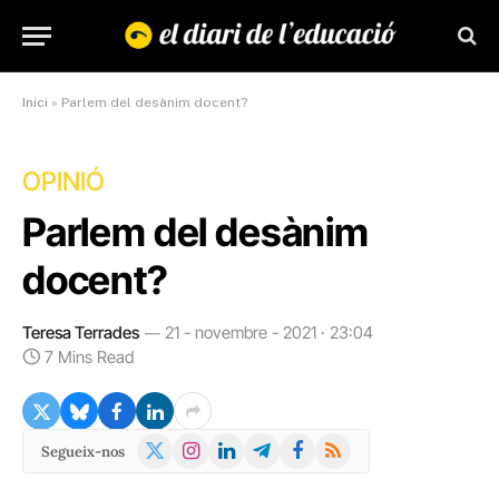
Inici
»
Parlem del desànim docent?
OPINIÓ
Parlem del desànim
docent?
Teresa Terrades
21 - novembre - 2021 · 23:04
7 Mins Read
X
Instagram
LinkedIn
Telegram
Facebook
RSS
Segueix-nos
(Twitter)