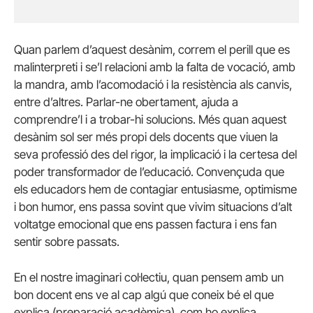
Quan parlem d’aquest desànim, correm el perill que es
malinterpreti i se’l relacioni amb la falta de vocació, amb
la mandra, amb l’acomodació i la resistència als canvis,
entre d’altres. Parlar-ne obertament, ajuda a
comprendre’l i a trobar-hi solucions. Més quan aquest
desànim sol ser més propi dels docents que viuen la
seva professió des del rigor, la implicació i la certesa del
poder transformador de l’educació. Convençuda que
els educadors hem de contagiar entusiasme, optimisme
i bon humor, ens passa sovint que vivim situacions d’alt
voltatge emocional que ens passen factura i ens fan
sentir sobre passats.
En el nostre imaginari col·lectiu, quan pensem amb un
bon docent ens ve al cap algú que coneix bé el que
explica (preparació acadèmica), com ho explica