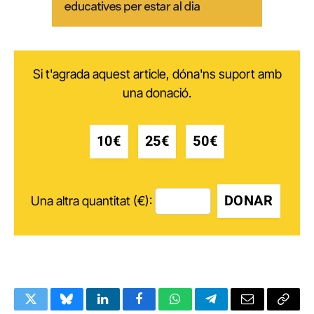
Si t'agrada aquest article, dóna'ns suport amb
una donació.
10€
25€
50€
DONAR
Una altra quantitat (€):
Twitter
Bluesky
LinkedIn
Facebook
WhatsApp
Telegram
Email
Copy