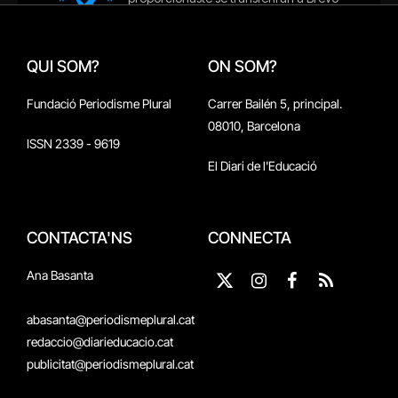
QUI SOM?
ON SOM?
Fundació Periodisme Plural
Carrer Bailén 5, principal.
08010, Barcelona
ISSN 2339 - 9619
El Diari de l'Educació
CONTACTA'NS
CONNECTA
Ana Basanta
X
Instagram
Facebook
RSS
(Twitter)
abasanta@periodismeplural.cat
redaccio@diarieducacio.cat
publicitat@periodismeplural.cat