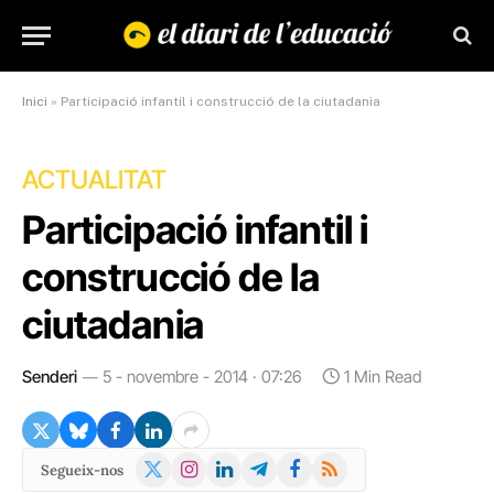
Inici
»
Participació infantil i construcció de la ciutadania
ACTUALITAT
Participació infantil i
construcció de la
ciutadania
Senderi
5 - novembre - 2014 · 07:26
1 Min Read
X
Instagram
LinkedIn
Telegram
Facebook
RSS
Segueix-nos
(Twitter)