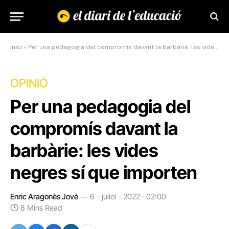
Inici
»
Per una pedagogia del compromís davant la barbàrie: les vides negres sí que importen
OPINIÓ
Per una pedagogia del
compromís davant la
barbàrie: les vides
negres sí que importen
Enric Aragonès Jové
6 - juliol - 2022 · 02:00
8 Mins Read