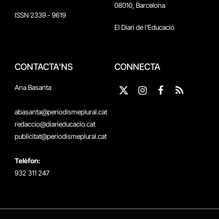
08010, Barcelona
ISSN 2339 - 9619
El Diari de l'Educació
CONTACTA'NS
CONNECTA
Ana Basanta
X
Instagram
Facebook
RSS
(Twitter)
abasanta@periodismeplural.cat
redaccio@diarieducacio.cat
publicitat@periodismeplural.cat
Telèfon:
932 311 247