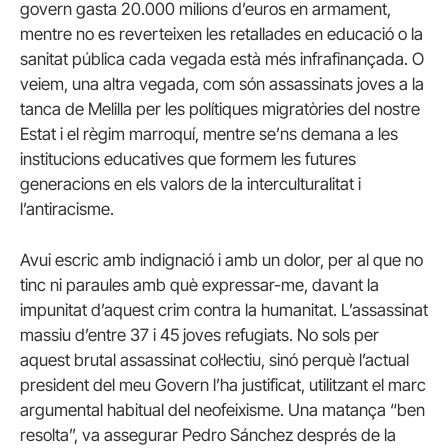
govern gasta 20.000 milions d’euros en armament,
mentre no es reverteixen les retallades en educació o la
sanitat pública cada vegada està més infrafinançada. O
veiem, una altra vegada, com són assassinats joves a la
tanca de Melilla per les polítiques migratòries del nostre
Estat i el règim marroquí, mentre se’ns demana a les
institucions educatives que formem les futures
generacions en els valors de la interculturalitat i
l’antiracisme.
Avui escric amb indignació i amb un dolor, per al que no
tinc ni paraules amb què expressar-me, davant la
impunitat d’aquest crim contra la humanitat. L’assassinat
massiu d’entre 37 i 45 joves refugiats. No sols per
aquest brutal assassinat col·lectiu, sinó perquè l’actual
president del meu Govern l’ha justificat, utilitzant el marc
argumental habitual del neofeixisme. Una matança “ben
resolta”, va assegurar Pedro Sánchez després de la