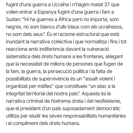
fugint d’una guerra a Ucraïna i n’hàgim matat 37 que
volien entrar a Espanya fugint d’una guerra i fam a
Sudan: “Hi ha guerres a Àfrica però no importa, som
negres, no som blancs d’ulls blaus com els ucraïnesos,
no som dels seus”. És el racisme estructural que està
inundant la narrativa col·lectiva i que normalitza i fins i tot
reacciona amb indiferència davant la vulneració
sistemàtica dels drets humans a les fronteres, al·legant
que la necessitat de milions de persones que fugen de
la fam, la guerra, la persecució política i la falta de
possibilitats de supervivència és un “assalt violent i
organitzat per màfies” que constitueix “un atac a la
integritat territorial del nostre país”. Aquesta és la
narrativa criminal de l’extrema dreta i del neofeixisme,
que el president d’un país suposadament democràtic
utilitza per eludir les seves responsabilitats humanitàries
i el compliment dels drets humans.