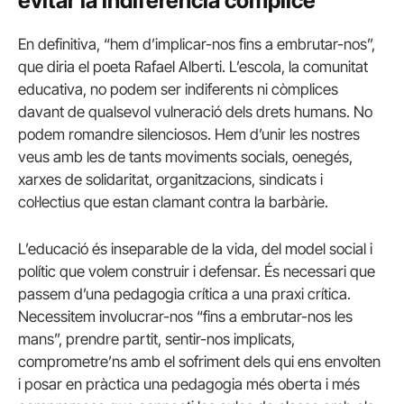
evitar la indiferència còmplice
En definitiva, “hem d’implicar-nos fins a embrutar-nos”,
que diria el poeta Rafael Alberti. L’escola, la comunitat
educativa, no podem ser indiferents ni còmplices
davant de qualsevol vulneració dels drets humans. No
podem romandre silenciosos. Hem d’unir les nostres
veus amb les de tants moviments socials, oenegés,
xarxes de solidaritat, organitzacions, sindicats i
col·lectius que estan clamant contra la barbàrie.
L’educació és inseparable de la vida, del model social i
polític que volem construir i defensar. És necessari que
passem d’una pedagogia crítica a una praxi crítica.
Necessitem involucrar-nos “fins a embrutar-nos les
mans”, prendre partit, sentir-nos implicats,
comprometre’ns amb el sofriment dels qui ens envolten
i posar en pràctica una pedagogia més oberta i més