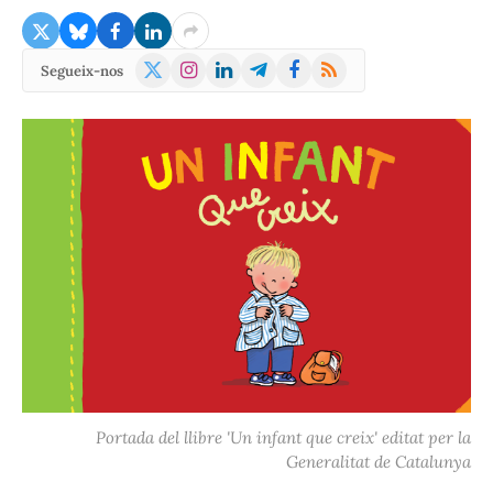
X
Instagram
LinkedIn
Telegram
Facebook
RSS
Segueix-nos
(Twitter)
Portada del llibre 'Un infant que creix' editat per la
Generalitat de Catalunya