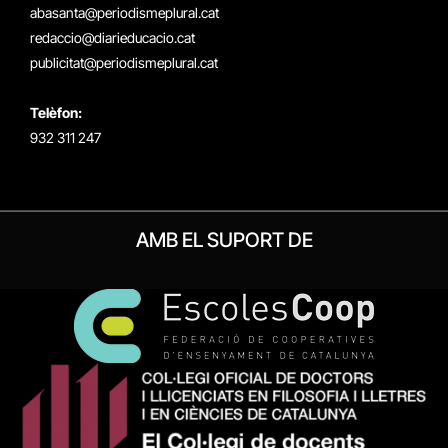
(Twitter)
abasanta@periodismeplural.cat
redaccio@diarieducacio.cat
publicitat@periodismeplural.cat
Telèfon:
932 311 247
AMB EL SUPORT DE