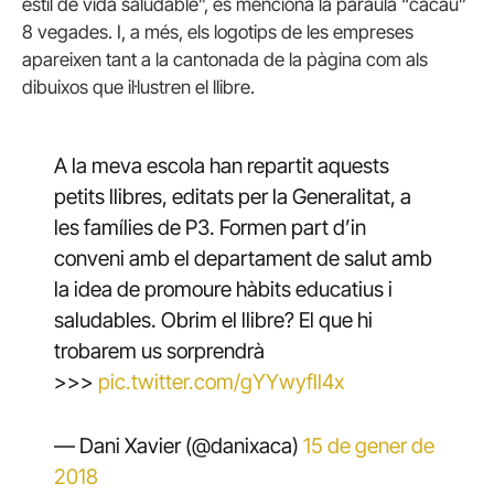
estil de vida saludable”, es menciona la paraula “cacau”
8 vegades. I, a més, els logotips de les empreses
apareixen tant a la cantonada de la pàgina com als
dibuixos que il·lustren el llibre.
A la meva escola han repartit aquests
petits llibres, editats per la Generalitat, a
les famílies de P3. Formen part d’in
conveni amb el departament de salut amb
la idea de promoure hàbits educatius i
saludables. Obrim el llibre? El que hi
trobarem us sorprendrà
>>>
pic.twitter.com/gYYwyfll4x
— Dani Xavier (@danixaca)
15 de gener de
2018