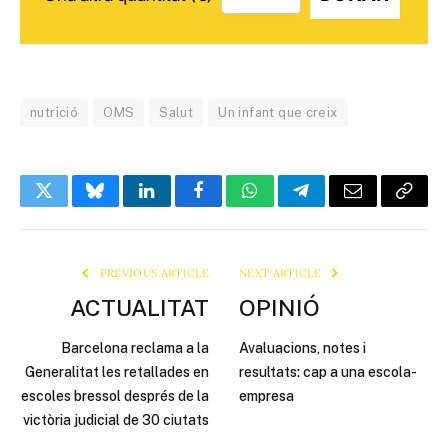
nutrició
OMS
Salut
Un infant que creix
Twitter
Bluesky
LinkedIn
Facebook
WhatsApp
Telegram
Email
Copy
Link
PREVIOUS ARTICLE
NEXT ARTICLE
ACTUALITAT
OPINIÓ
Barcelona reclama a la
Avaluacions, notes i
Generalitat les retallades en
resultats: cap a una escola-
escoles bressol després de la
empresa
victòria judicial de 30 ciutats