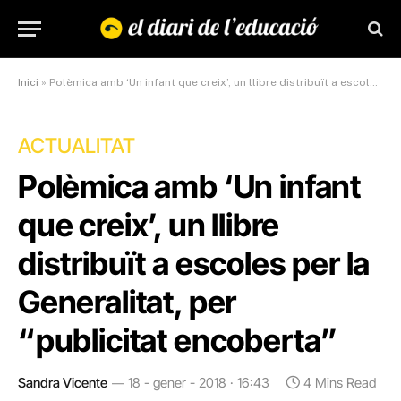
Inici
»
Polèmica amb ‘Un infant que creix’, un llibre distribuït a escoles per la Generalitat, per “publicitat encoberta”
ACTUALITAT
Polèmica amb ‘Un infant
que creix’, un llibre
distribuït a escoles per la
Generalitat, per
“publicitat encoberta”
Sandra Vicente
18 - gener - 2018 · 16:43
4 Mins Read