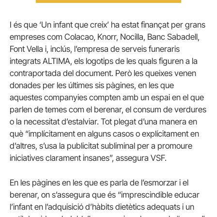
I és que ‘Un infant que creix’ ha estat finançat per grans
empreses com Colacao, Knorr, Nocilla, Banc Sabadell,
Font Vella i, inclús, l’empresa de serveis funeraris
integrats ALTIMA, els logotips de les quals figuren a la
contraportada del document. Però les queixes venen
donades per les últimes sis pàgines, en les que
aquestes companyies compten amb un espai en el que
parlen de temes com el berenar, el consum de verdures
o la necessitat d’estalviar. Tot plegat d’una manera en
què “implícitament en alguns casos o explícitament en
d’altres, s’usa la publicitat subliminal per a promoure
iniciatives clarament insanes”, assegura VSF.
En les pàgines en les que es parla de l’esmorzar i el
berenar, on s’assegura que és “imprescindible educar
l’infant en l’adquisició d’hàbits dietètics adequats i un