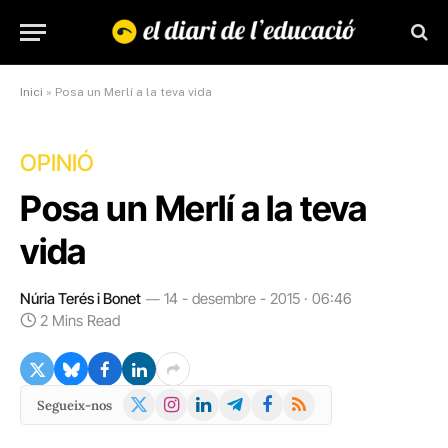
Inici
»
Posa un Merlí a la teva vida
OPINIÓ
Posa un Merlí a la teva
vida
Núria Terés i Bonet
14 - desembre - 2015 · 06:46
2 Mins Read
X
Instagram
LinkedIn
Telegram
Facebook
RSS
Segueix-nos
(Twitter)