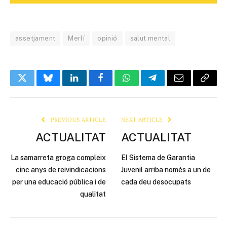
assetjament
Merlí
opinió
salut mental
Twitter
Bluesky
LinkedIn
Facebook
WhatsApp
Telegram
Email
Copy
Link
PREVIOUS ARTICLE
NEXT ARTICLE
ACTUALITAT
ACTUALITAT
La samarreta groga compleix
El Sistema de Garantia
cinc anys de reivindicacions
Juvenil arriba només a un de
per una educació pública i de
cada deu desocupats
qualitat