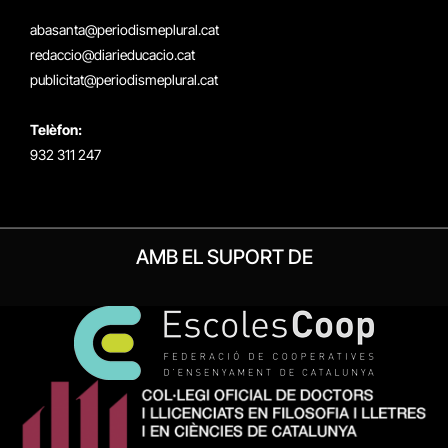
(Twitter)
abasanta@periodismeplural.cat
redaccio@diarieducacio.cat
publicitat@periodismeplural.cat
Telèfon:
932 311 247
AMB EL SUPORT DE