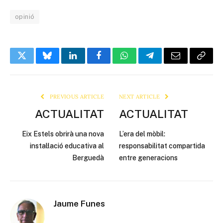
opinió
Twitter
Bluesky
LinkedIn
Facebook
WhatsApp
Telegram
Email
Copy
Link
PREVIOUS ARTICLE
NEXT ARTICLE
ACTUALITAT
ACTUALITAT
Eix Estels obrirà una nova
L’era del mòbil:
instal·lació educativa al
responsabilitat compartida
Berguedà
entre generacions
Jaume Funes