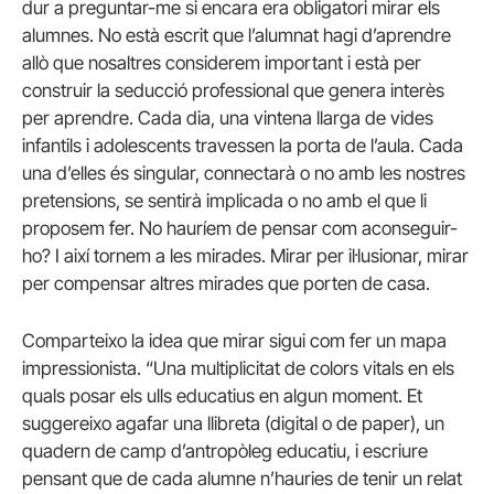
dur a preguntar-me si encara era obligatori mirar els
alumnes. No està escrit que l’alumnat hagi d’aprendre
allò que nosaltres considerem important i està per
construir la seducció professional que genera interès
per aprendre. Cada dia, una vintena llarga de vides
infantils i adolescents travessen la porta de l’aula. Cada
una d’elles és singular, connectarà o no amb les nostres
pretensions, se sentirà implicada o no amb el que li
proposem fer. No hauríem de pensar com aconseguir-
ho? I així tornem a les mirades. Mirar per il·lusionar, mirar
per compensar altres mirades que porten de casa.
Comparteixo la idea que mirar sigui com fer un mapa
impressionista. “Una multiplicitat de colors vitals en els
quals posar els ulls educatius en algun moment. Et
suggereixo agafar una llibreta (digital o de paper), un
quadern de camp d’antropòleg educatiu, i escriure
pensant que de cada alumne n’hauries de tenir un relat