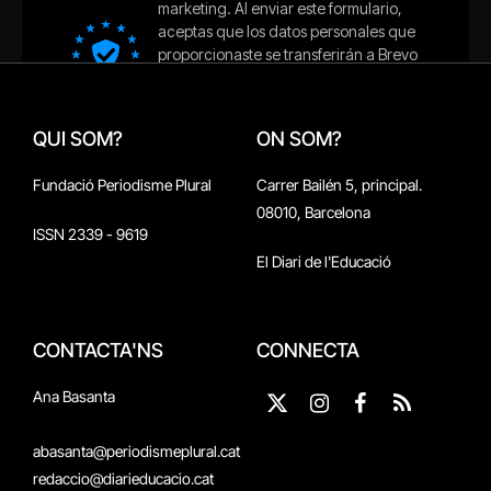
QUI SOM?
ON SOM?
Fundació Periodisme Plural
Carrer Bailén 5, principal.
08010, Barcelona
ISSN 2339 - 9619
El Diari de l'Educació
CONTACTA'NS
CONNECTA
Ana Basanta
X
Instagram
Facebook
RSS
(Twitter)
abasanta@periodismeplural.cat
redaccio@diarieducacio.cat