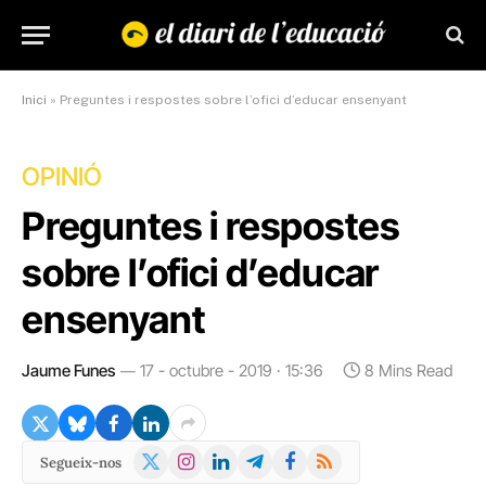
Inici
»
Preguntes i respostes sobre l’ofici d’educar ensenyant
OPINIÓ
Preguntes i respostes
sobre l’ofici d’educar
ensenyant
Jaume Funes
17 - octubre - 2019 · 15:36
8 Mins Read
X
Instagram
LinkedIn
Telegram
Facebook
RSS
Segueix-nos
(Twitter)