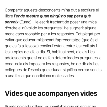
Compartir aquests desconcerts m’ha dut a escriure el
llibre
Fer de mestre quan ningú no sap per a què
serveix
(Eumo). He escrit tractant de posar una mica
d’ordre al núvol de les preguntes i he suggerit alguna
mena caos raonable per a les respostes. Tot plegat per
evitar que educar mitjançant l’aprenentatge (que és el
que es fa a l’escola) continuï estant entre les realitats i
les utopies del dia a dia. Si, habitualment, dic als i les
adolescents que si no es fan determinades preguntes la
coca-cola els imposarà les respostes, he de dir als i les
col·legues de l’escola que educar significa cercar sentits
a una feina que condiciona moltes vides.
Vides que acompanyen vides
Si més no cada dilluns, és inevitable que en entrar en