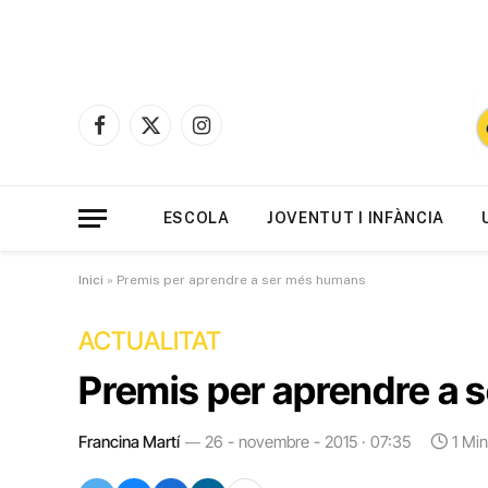
Facebook
X
Instagram
(Twitter)
ESCOLA
JOVENTUT I INFÀNCIA
Inici
»
Premis per aprendre a ser més humans
ACTUALITAT
Premis per aprendre a
Francina Martí
26 - novembre - 2015 · 07:35
1 Mi