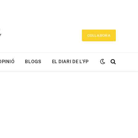
COL·LABORA
OPINIÓ
BLOGS
EL DIARI DE L’FP