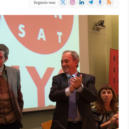
X
Instagram
LinkedIn
Telegram
Facebook
RSS
Segueix-nos
(Twitter)