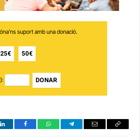
 dóna'ns suport amb una donació.
25€
50€
DONAR
):
LinkedIn
Facebook
WhatsApp
Telegram
Email
Copy
Link