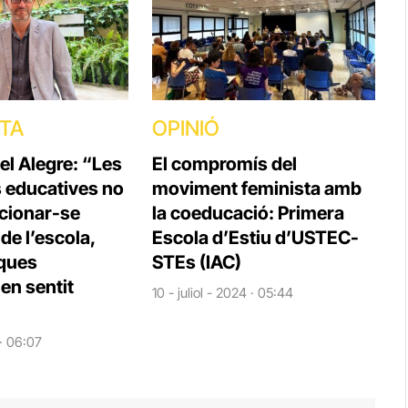
STA
OPINIÓ
el Alegre: “Les
El compromís del
s educatives no
moviment feminista amb
cionar-se
la coeducació: Primera
e l’escola,
Escola d’Estiu d’USTEC-
iques
STEs (IAC)
en sentit
10 - juliol - 2024 · 05:44
 · 06:07