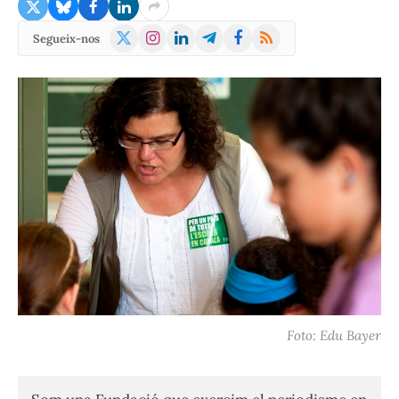
X
Instagram
LinkedIn
Telegram
Facebook
RSS
Segueix-nos
(Twitter)
Foto: Edu Bayer