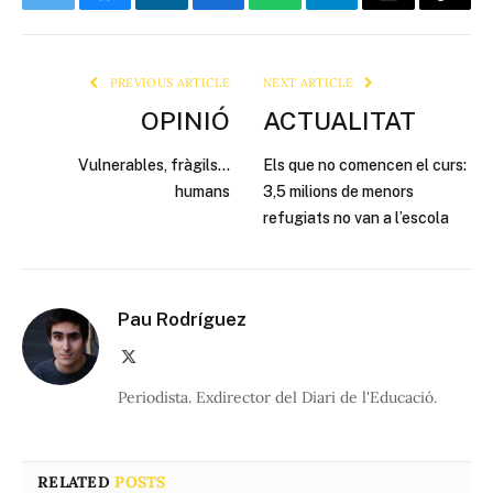
Twitter
Bluesky
LinkedIn
Facebook
WhatsApp
Telegram
Email
Copy
Link
PREVIOUS ARTICLE
NEXT ARTICLE
OPINIÓ
ACTUALITAT
Vulnerables, fràgils…
Els que no comencen el curs:
humans
3,5 milions de menors
refugiats no van a l’escola
Pau Rodríguez
X
(Twitter)
Periodista. Exdirector del Diari de l'Educació.
RELATED
POSTS