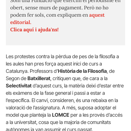
Som una Fundació que exercim el periodisme en
obert, sense murs de pagament. Però no ho
podem fer sols, com expliquem en
aquest
editorial.
Clica aquí i ajuda'ns!
Les protestes contra la pèrdua de pes de la filosofia a
les aules han pres força aquest inici de curs a
Catalunya. Professors d’
Història de la Filosofia
, de
Segon de
Batxillerat
, critiquen que, de cara a la
Selectivitat
d’aquest curs, la matèria deixi d’estar entre
els exàmens de la fase general i passi a estar a
l’específica. El canvi, consideren, és una rebaixa en la
valoració de l’assignatura. A més, suposa adoptar el
model que planteja la
LOMCE
per a les provés d’accés
a la universitat, cosa que la majoria de comunitats
autònomes ja van assumir el curs passat.