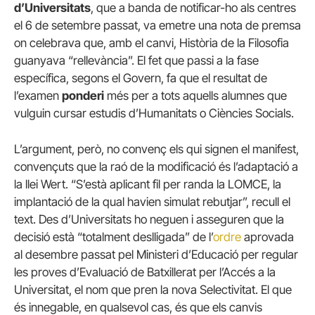
d’Universitats
, que a banda de notificar-ho als centres
el 6 de setembre passat, va emetre una nota de premsa
on celebrava que, amb el canvi, Història de la Filosofia
guanyava “rellevància”. El fet que passi a la fase
específica, segons el Govern, fa que el resultat de
l’examen
ponderi
més per a tots aquells alumnes que
vulguin cursar estudis d’Humanitats o Ciències Socials.
L’argument, però, no convenç els qui signen el manifest,
convençuts que la raó de la modificació és l’adaptació a
la llei Wert. “S’està aplicant fil per randa la LOMCE, la
implantació de la qual havien simulat rebutjar”, recull el
text. Des d’Universitats ho neguen i asseguren que la
decisió està “totalment deslligada” de l’
ordre
aprovada
al desembre passat pel Ministeri d’Educació per regular
les proves d’Evaluació de Batxillerat per l’Accés a la
Universitat, el nom que pren la nova Selectivitat. El que
és innegable, en qualsevol cas, és que els canvis