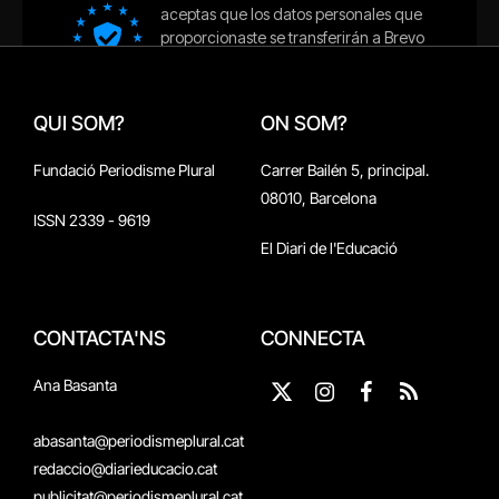
QUI SOM?
ON SOM?
Fundació Periodisme Plural
Carrer Bailén 5, principal.
08010, Barcelona
ISSN 2339 - 9619
El Diari de l'Educació
CONTACTA'NS
CONNECTA
Ana Basanta
X
Instagram
Facebook
RSS
(Twitter)
abasanta@periodismeplural.cat
redaccio@diarieducacio.cat
publicitat@periodismeplural.cat