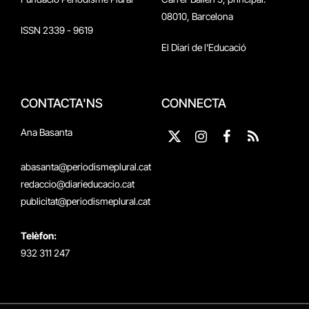
08010, Barcelona
ISSN 2339 - 9619
El Diari de l'Educació
CONTACTA'NS
CONNECTA
Ana Basanta
X
Instagram
Facebook
RSS
(Twitter)
abasanta@periodismeplural.cat
redaccio@diarieducacio.cat
publicitat@periodismeplural.cat
Telèfon:
932 311 247