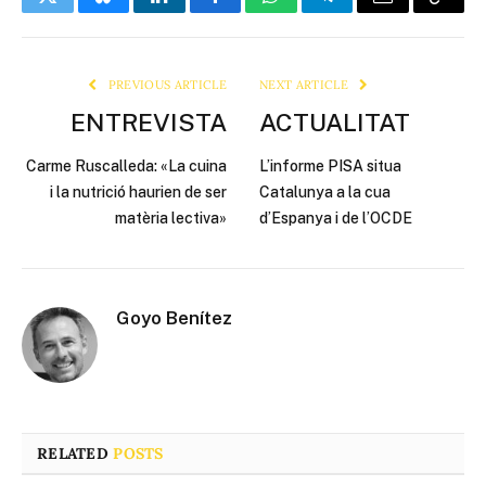
Twitter
Bluesky
LinkedIn
Facebook
WhatsApp
Telegram
Email
Copy
Link
PREVIOUS ARTICLE
NEXT ARTICLE
ENTREVISTA
ACTUALITAT
Carme Ruscalleda: «La cuina
L’informe PISA situa
i la nutrició haurien de ser
Catalunya a la cua
matèria lectiva»
d’Espanya i de l’OCDE
Goyo Benítez
RELATED
POSTS