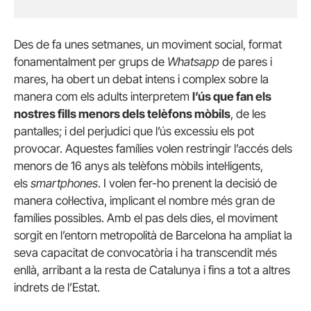
Des de fa unes setmanes, un moviment social, format
fonamentalment per grups de
Whatsapp
de pares i
mares, ha obert un debat intens i complex sobre la
manera com els adults interpretem
l’ús que fan els
nostres fills menors dels telèfons mòbils
, de les
pantalles; i del perjudici que l’ús excessiu els pot
provocar. Aquestes famílies volen restringir l’accés dels
menors de 16 anys als telèfons mòbils intel·ligents,
els
smartphones
. I volen fer-ho prenent la decisió de
manera col·lectiva, implicant el nombre més gran de
famílies possibles. Amb el pas dels dies, el moviment
sorgit en l’entorn metropolità de Barcelona ha ampliat la
seva capacitat de convocatòria i ha transcendit més
enllà, arribant a la resta de Catalunya i fins a tot a altres
indrets de l’Estat.