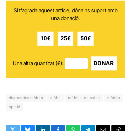
Si t'agrada aquest article, dóna'ns suport amb
una donació.
10€
25€
50€
DONAR
Una altra quantitat (€):
dispositius mòbils
mòbil
mòbil a les aules
mòbils
opinió