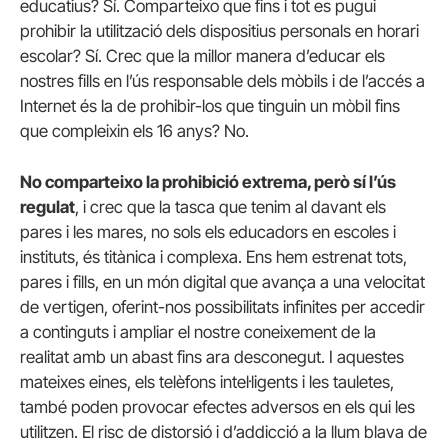
educatius? Sí. Comparteixo que fins i tot es pugui
prohibir la utilització dels dispositius personals en horari
escolar? Sí. Crec que la millor manera d’educar els
nostres fills en l’ús responsable dels mòbils i de l’accés a
Internet és la de prohibir-los que tinguin un mòbil fins
que compleixin els 16 anys? No.
No comparteixo la prohibició extrema, però sí l’ús
regulat
, i crec que la tasca que tenim al davant els
pares i les mares, no sols els educadors en escoles i
instituts, és titànica i complexa. Ens hem estrenat tots,
pares i fills, en un món digital que avança a una velocitat
de vertigen, oferint-nos possibilitats infinites per accedir
a continguts i ampliar el nostre coneixement de la
realitat amb un abast fins ara desconegut. I aquestes
mateixes eines, els telèfons intel·ligents i les tauletes,
també poden provocar efectes adversos en els qui les
utilitzen. El risc de distorsió i d’addicció a la llum blava de