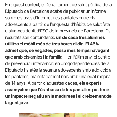
En aquest context, el Departament de salut pública de la
Diputació de Barcelona acaba de publicar un informe
sobre els usos d’Internet i les pantalles entre els
adolescents a partir de l’enquesta d’hàbits de salut feta
a alumnes de 4t d’ESO de la província de Barcelona. Els
resultats són contundents:
un de cada tres alumnes
utilitza el mòbil més de tres hores al dia
.
El 45%
admet que, de vegades, passa més temps navegant
que amb els amics i la família
. I, en l’últim any, el centre
de prevenció i intervenció en drogodependències de la
Diputació ha atès ja setanta adolescents amb addicció a
les pantalles, majoritàriament nois amb una edat mitjana
de 14 anys. A partir d’aquestes dades,
els experts
assenyalen que l’ús abusiu de les pantalles pot tenir
un impacte negatiu en la maduresa i el creixement de
la gent jove
.