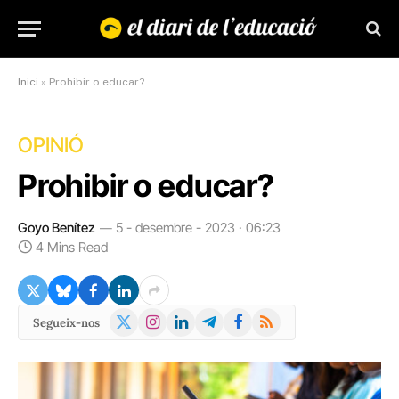
Inici
»
Prohibir o educar?
OPINIÓ
Prohibir o educar?
Goyo Benítez
5 - desembre - 2023 · 06:23
4 Mins Read
X
Instagram
LinkedIn
Telegram
Facebook
RSS
Segueix-nos
(Twitter)