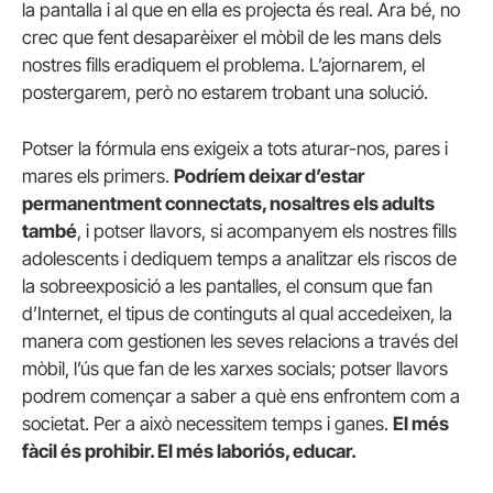
la pantalla i al que en ella es projecta és real. Ara bé, no
crec que fent desaparèixer el mòbil de les mans dels
nostres fills eradiquem el problema. L’ajornarem, el
postergarem, però no estarem trobant una solució.
Potser la fórmula ens exigeix a tots aturar-nos, pares i
mares els primers.
Podríem deixar d’estar
permanentment connectats, nosaltres els adults
també
, i potser llavors, si acompanyem els nostres fills
adolescents i dediquem temps a analitzar els riscos de
la sobreexposició a les pantalles, el consum que fan
d’Internet, el tipus de continguts al qual accedeixen, la
manera com gestionen les seves relacions a través del
mòbil, l’ús que fan de les xarxes socials; potser llavors
podrem començar a saber a què ens enfrontem com a
societat. Per a això necessitem temps i ganes.
El més
fàcil és prohibir. El més laboriós, educar.