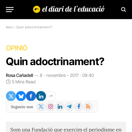
Inici
»
Quin adoctrinament?
OPINIÓ
Quin adoctrinament?
Rosa Cañadell
8 - novembre - 2017 · 08:40
5 Mins Read
X
Instagram
LinkedIn
Telegram
Facebook
RSS
Segueix-nos
(Twitter)
Som una Fundació que exercim el periodisme en