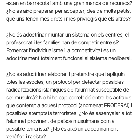
estan en barracots i amb una gran manca de recursos?
¿No és això preparar per acceptar, des de molts petits,
que uns tenen més drets i més privilegis que els altres?
¿No és adoctrinar muntar un sistema on els centres, el
professorat i les famílies han de competir entre sí?
Fomentar l’individualisme i la competitivitat és un
adoctrinament totalment funcional al sistema neoliberal.
¿No és adoctrinar elaborar, i pretendre que l’apliquin
totes les escoles, un protocol per detectar possibles
radicalitzacions islàmiques de l’alumnat susceptible de
ser musulmà? No hi ha cap correlació entre les actituds
que contempla aquest protocol (anomenat PRODERAI) i
possibles atemptats terroristes. ¿No és assenyalar a tot
l’alumnat provinent de països musulmans com a
possible terrorista? ¿No és això un adoctrinament
xenòfob i racista?