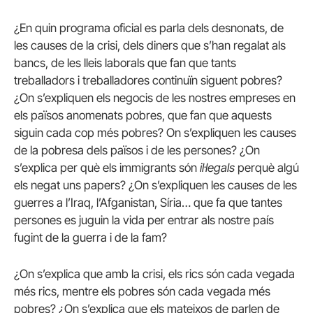
¿En quin programa oficial es parla dels desnonats, de
les causes de la crisi, dels diners que s’han regalat als
bancs, de les lleis laborals que fan que tants
treballadors i treballadores continuïn siguent pobres?
¿On s’expliquen els negocis de les nostres empreses en
els països anomenats pobres, que fan que aquests
siguin cada cop més pobres? On s’expliquen les causes
de la pobresa dels països i de les persones? ¿On
s’explica per què els immigrants són
il·legals
perquè algú
els negat uns papers? ¿On s’expliquen les causes de les
guerres a l’Iraq, l’Afganistan, Síria… que fa que tantes
persones es juguin la vida per entrar als nostre país
fugint de la guerra i de la fam?
¿On s’explica que amb la crisi, els rics són cada vegada
més rics, mentre els pobres són cada vegada més
pobres? ¿On s’explica que els mateixos de parlen de