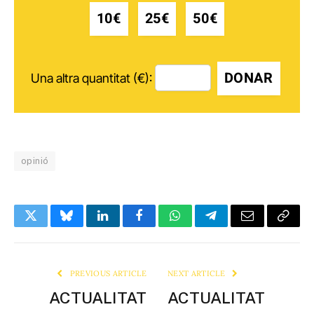
10€
25€
50€
DONAR
Una altra quantitat (€):
opinió
Twitter
Bluesky
LinkedIn
Facebook
WhatsApp
Telegram
Email
Copy
Link
PREVIOUS ARTICLE
NEXT ARTICLE
ACTUALITAT
ACTUALITAT