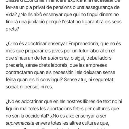
classe d’Economia Financera explicant la
necessitat
de
fer-se un pla privat de pensions o una assegurança de
vida? ¿No és això ensenyar que qui no tingui diners no
tindrà una jubilació perquè l’estat no li garantirà els seus
drets?
¿O no és adoctrinar ensenyar Emprenedoria, que no és
més que preparar els joves per un futur laboral en el
que s’hauran de fer
autònoms
, o sigui, treballadors
precaris, sense drets laborals, que les empreses
contractaran quan els necessitin i els deixaran sense
feina quan els hi convingui? Sense atur, ni seguretat
social, ni pensió, ni res.
¿No és adoctrinar que en els nostres llibres de text no hi
figurin mai totes les aportacions fetes per cultures que
no són la occidental? ¿No és això ensenyar a ser
supremacista
envers totes les altres cultures que,