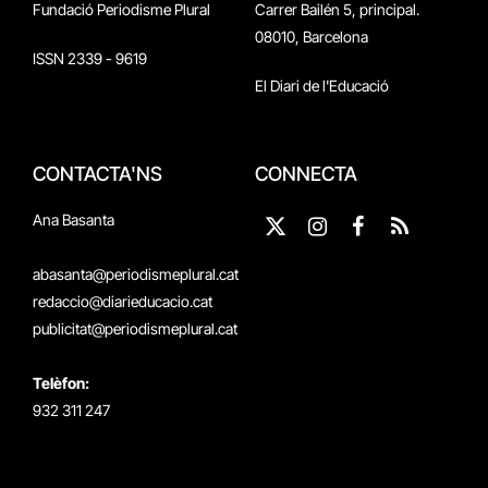
Fundació Periodisme Plural
Carrer Bailén 5, principal.
08010, Barcelona
ISSN 2339 - 9619
El Diari de l'Educació
CONTACTA'NS
CONNECTA
Ana Basanta
X
Instagram
Facebook
RSS
(Twitter)
abasanta@periodismeplural.cat
redaccio@diarieducacio.cat
publicitat@periodismeplural.cat
Telèfon:
932 311 247