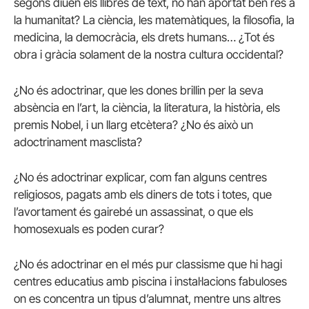
segons diuen els llibres de text, no han aportat ben res a
la humanitat? La ciència, les matemàtiques, la filosofia, la
medicina, la democràcia, els drets humans… ¿Tot és
obra i gràcia solament de la nostra cultura occidental?
¿No és adoctrinar, que les dones brillin per la seva
absència en l’art, la ciència, la literatura, la història, els
premis Nobel, i un llarg etcètera? ¿No és això un
adoctrinament masclista?
¿No és adoctrinar explicar, com fan alguns centres
religiosos, pagats amb els diners de tots i totes, que
l’avortament és gairebé un assassinat, o que els
homosexuals es poden curar?
¿No és adoctrinar en el més pur classisme que hi hagi
centres educatius amb piscina i instal·lacions fabuloses
on es concentra un tipus d’alumnat, mentre uns altres