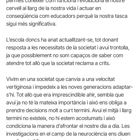
permès conèixer com funciona i evoluciona el nostre
cervell al llarg de la nostra vida i actuar en
conseqüència com educadors perquè la nostra tasca
sigui més significativa.
L’escola doncs ha anat actualitzant-se, tot donant
resposta a les necessitats de la societat i avui trontolla,
ja que possiblement no som capaços de saber com
atendre tot allò que la societat reclama a crits.
Vivim en una societat que canvia a una velocitat
vertiginosa i impedeix a les noves generacions adaptar-
s’hi. Tot allò que era imprescindible ahir, sembla que
avui ja no té la mateixa importància i això ens obliga a
prendre decisions molt a curt termini. Avui el mitjà i llarg
termini no existeix, no hi estem acostumats i això
condiciona la manera d’afrontar el nostre dia a dia. Les
investigacions en el camp de la neurociència ens diuen