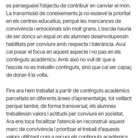
es persegueixi l’objectiu de contribuir en canviar el món.
La transmissió de coneixements ja no esdevé la prioritat
en els centres educatius, perquè les mancances de
convivència i emocionals són molt grans. L’escola hauria
de ser doncs un espai on els alumnes desenvolupessin
habilitats per conviure amb respecte i tolerància. Avui
cal posar el focus en aquest aspecte i no pas en els
continguts acadèmics. Amb això no vull dir que a
l’escola no es treballin continguts, sinó que cal ser capaç
de donar-li la volta.
Fins ara hem treballat a partir de continguts acadèmics
parcel·lats en diferents àrees d’aprenentatge, tot vetllant
perquè també, de forma transversal, els alumnes
treballessin valors i actituds per conviure en societat.
Ara ens toca focalitzar l’atenció en reconstruir aquest
marc de convivència i prioritzar el treball d’aquests
valors utilitzant com a recurs els continguts acadèmics,