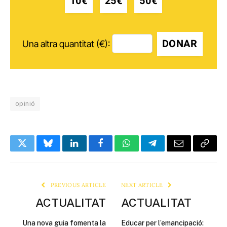
10€
25€
50€
DONAR
Una altra quantitat (€):
opinió
Twitter
Bluesky
LinkedIn
Facebook
WhatsApp
Telegram
Email
Copy
Link
PREVIOUS ARTICLE
NEXT ARTICLE
ACTUALITAT
ACTUALITAT
Una nova guia fomenta la
Educar per l’emancipació: