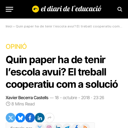
Inici
»
Quin paper ha de tenir l’escola avui? El treball cooperatiu com a solució
OPINIÓ
Quin paper ha de tenir
l’escola avui? El treball
cooperatiu com a solució
Xavier Becerra Castells
18 - octubre - 2018 · 23:26
8 Mins Read
X
Instagram
LinkedIn
Telegram
Facebook
RSS