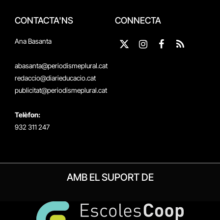
CONTACTA'NS
CONNECTA
Ana Basanta
X
Instagram
Facebook
RSS
(Twitter)
abasanta@periodismeplural.cat
redaccio@diarieducacio.cat
publicitat@periodismeplural.cat
Telèfon:
932 311 247
AMB EL SUPORT DE