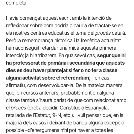
completa.
Havia començat aquest escrit amb la intenció de
reflexionar sobre com podria o hauria de tractar-se en
els nostres centres educatius el tema del
procés
català.
Però la remembrança històrica i la frenètica actualitat
han aconseguit retardar una mica aquesta primera
intenció; ja hi arribarem. En qualsevol cas,
segur que hi
ha professorat de primària i secundària que aquests
dies es deu haver plantejat si fer o no fer a classe
alguna activitat sobre el referèndum
; i, en cas
afirmatiu, com desenvolupar-la. De la mateixa manera
que, en cursos anteriors, probablement en alguna
classe també s’haurà parlat de quelcom relacionat amb
el
procés
(dret a decidir, Constitució Espanyola,
retallada de l’Estatut, 9-N, etc.). I vull pensar que, en la
majoria dels casos i deixant de banda alguna excepció
possible –d’energúmens n’hi pot haver a totes les