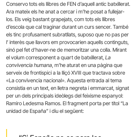
Conservo tots els llibres de FEN d’aquell antic batxillerat.
Ara mateix els he anat a cercar i m’he posat a fullejar-
los. Els veig bastant grapejats, com tots els llibres
d’escola que cal traginar durant un curs sencer. També
els tinc profusament subratllats, suposo que no pas per
l’ interès que llavors em provocarien aquells continguts,
sinó pel fet d’haver-ne de memoritzar una colla. Mirant
el volum corresponent a quart de batxillerat,
La
convivencia humana
, m’he aturat en una pàgina que
serveix de frontispici a la lliçó XVIII que tractava sobre
«La convivencia nacional». Aquesta entrada al tema
consistia en un text, en lletra negreta i emmarcat, signat
per un dels principals ideòlegs del feixisme espanyol:
Ramiro Ledesma Ramos. El fragment porta per títol “La
unidad de España” i diu el següent: