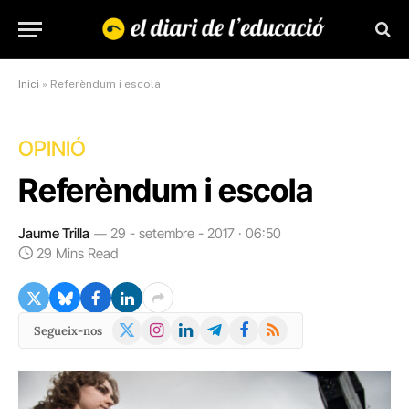
Inici
»
Referèndum i escola
OPINIÓ
Referèndum i escola
Jaume Trilla
29 - setembre - 2017 · 06:50
29 Mins Read
X
Instagram
LinkedIn
Telegram
Facebook
RSS
Segueix-nos
(Twitter)