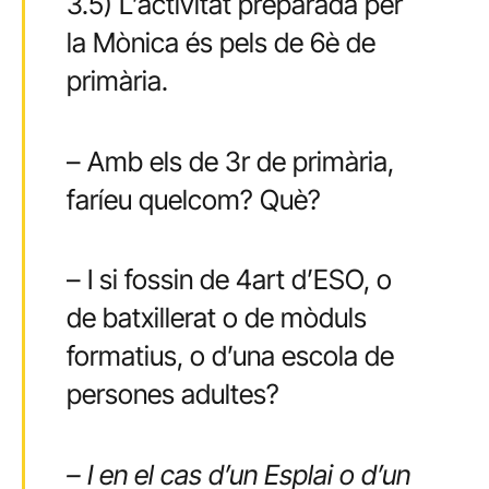
3.5) L’activitat preparada per
la Mònica és pels de 6è de
primària.
– Amb els de 3r de primària,
faríeu quelcom? Què?
– I si fossin de 4art d’ESO, o
de batxillerat o de mòduls
formatius, o d’una escola de
persones adultes?
– I en el cas d’un Esplai o d’un