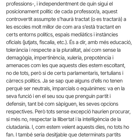
professions-, i independentment de quin sigui el
posicionament polític de cada professor/a, aquest
controvertit assumpte s’haurà tractat (o es tractarà) a
les escoles molt millor de com ara s’està tractant en
certs entorns polítics, espais mediàtics i instàncies
oficials (jutjats, fiscalia, etc.). És a dir, amb més educació,
tolerància i respecte a la pluralitat, així com sense la
demagògia, impertinència, xuleria, prepotència i
amenaces com les que aquests dies estem escoltant,
no de tots, però si de certs parlamentaris, tertulians i
càrrecs polítics. Ja se sap que alguns d’ells no tenen
perquè ser neutrals, imparcials o equànimes: va en la
seva funció i en el seu sou que prenguin partit i
defensin, tant bé com sàpiguen, les seves opcions
respectives. Però tots sense excepció haurien procurar,
si més no, respectar la llibertat i la intel·ligència de la
ciutadania. I, com estem veient aquests dies, no tots ho
fan. I també seria desitjable que determinats partits