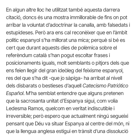
En algun altre lloc he utilitzat també aquesta darrera
citació, doncs és una mostra immillorable de fins on pot
arribar la voluntat d’adoctrinar la canalla, amb falsedats i
estupideses. Però ara ens cal reconèixer que en l’àmbit
polític espanyol s’ha millorat una mica; perquè si bé es
cert que durant aquests dies de polèmica sobre el
referèndum català s’han pogut escoltar frases i
posicionaments iguals, molt semblants o pitjors dels que
ens feien llegir del gran ideòleg del feixisme espanyol,
res del que s’ha dit -que jo sàpiga- ha arribat al nivell
dels disbarats o bestieses d’aquell
Catecismo Patriótico
Español
. M’ha semblat entendre que alguns pretenen
que la sacrosanta unitat d’Espanya sigui, com volia
Ledesma Ramos, quelcom en veritat indiscutible i
irreversible; però espero que actualment ningú segueixi
pensant que Déu va situar Espanya al centre del món, ni
que la llengua anglesa estigui en trànsit d’una dissolució