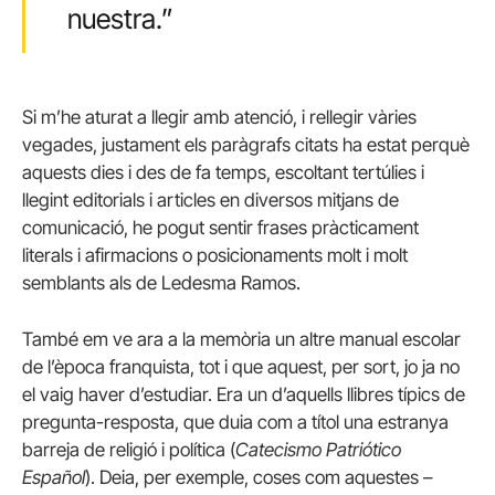
nuestra.”
Si m’he aturat a llegir amb atenció, i rellegir vàries
vegades, justament els paràgrafs citats ha estat perquè
aquests dies i des de fa temps, escoltant tertúlies i
llegint editorials i articles en diversos mitjans de
comunicació, he pogut sentir frases pràcticament
literals i afirmacions o posicionaments molt i molt
semblants als de Ledesma Ramos.
També em ve ara a la memòria un altre manual escolar
de l’època franquista, tot i que aquest, per sort, jo ja no
el vaig haver d’estudiar. Era un d’aquells llibres típics de
pregunta-resposta, que duia com a títol una estranya
barreja de religió i política (
Catecismo Patriótico
Español
). Deia, per exemple, coses com aquestes –