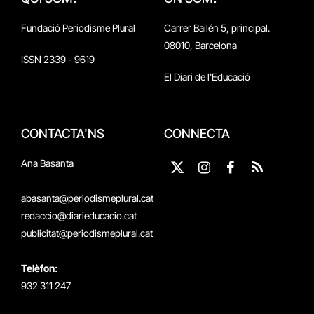
Fundació Periodisme Plural
Carrer Bailén 5, principal.
08010, Barcelona
ISSN 2339 - 9619
El Diari de l'Educació
CONTACTA'NS
CONNECTA
Ana Basanta
X
Instagram
Facebook
RSS
(Twitter)
abasanta@periodismeplural.cat
redaccio@diarieducacio.cat
publicitat@periodismeplural.cat
Telèfon:
932 311 247