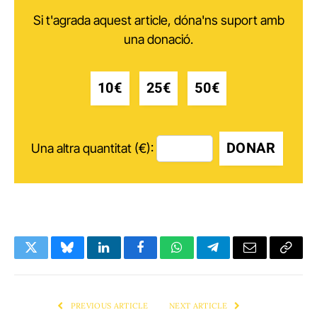
Si t'agrada aquest article, dóna'ns suport amb
una donació.
10€
25€
50€
DONAR
Una altra quantitat (€):
Twitter
Bluesky
LinkedIn
Facebook
WhatsApp
Telegram
Email
Copy
Link
PREVIOUS ARTICLE
NEXT ARTICLE