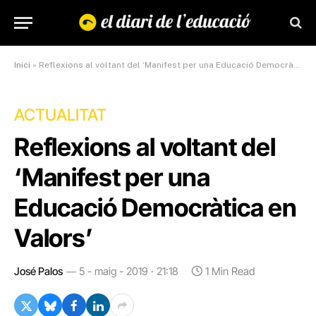
Inici
»
Reflexions al voltant del ‘Manifest per una Educació Democràtica en Valors’
ACTUALITAT
Reflexions al voltant del
‘Manifest per una
Educació Democràtica en
Valors’
José Palos
5 - maig - 2019 · 21:18
1 Min Read