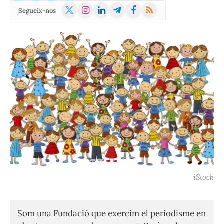
X
Instagram
LinkedIn
Telegram
Facebook
RSS
Segueix-nos
(Twitter)
iStock
Som una Fundació que exercim el periodisme en