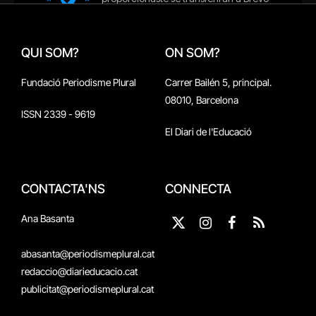
QUI SOM?
ON SOM?
Fundació Periodisme Plural
Carrer Bailén 5, principal.
08010, Barcelona
ISSN 2339 - 9619
El Diari de l'Educació
CONTACTA'NS
CONNECTA
Ana Basanta
X
Instagram
Facebook
RSS
(Twitter)
abasanta@periodismeplural.cat
redaccio@diarieducacio.cat
publicitat@periodismeplural.cat