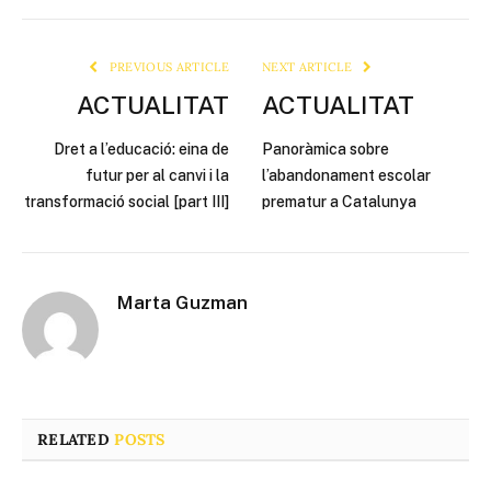
Link
PREVIOUS ARTICLE
NEXT ARTICLE
ACTUALITAT
ACTUALITAT
Dret a l’educació: eina de
Panoràmica sobre
futur per al canvi i la
l’abandonament escolar
transformació social [part III]
prematur a Catalunya
Marta Guzman
RELATED
POSTS