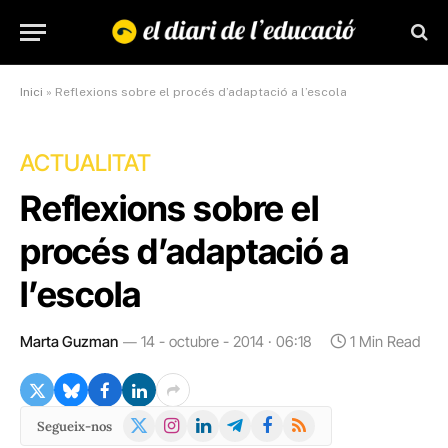
Inici
»
Reflexions sobre el procés d’adaptació a l’escola
ACTUALITAT
Reflexions sobre el
procés d’adaptació a
l’escola
Marta Guzman
14 - octubre - 2014 · 06:18
1 Min Read
X
Instagram
LinkedIn
Telegram
Facebook
RSS
Segueix-nos
(Twitter)