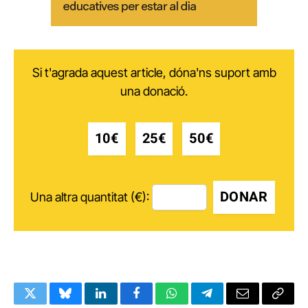
Si t'agrada aquest article, dóna'ns suport amb
una donació.
10€
25€
50€
DONAR
Una altra quantitat (€):
Twitter
Bluesky
LinkedIn
Facebook
WhatsApp
Telegram
Email
Copy