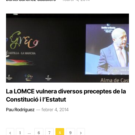
La LOMCE vulnera diversos preceptes de la
Constitució i l’Estatut
Pau Rodríguez
febrer 4, 2014
Previous
…
Next
1
6
7
8
9