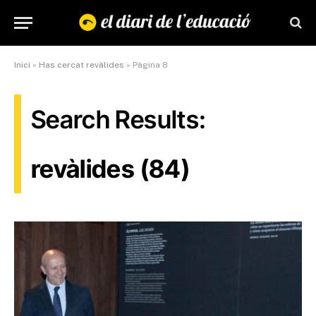
Inici
»
Has cercat revàlides
»
Pàgina 8
Search Results:
revàlides (84)