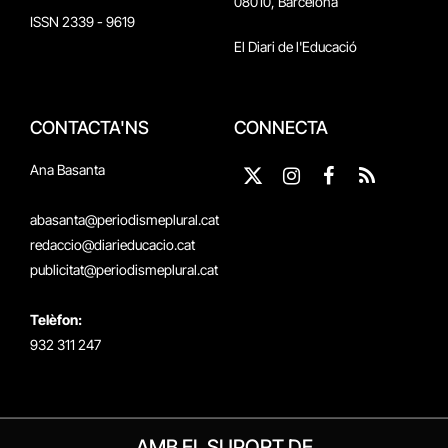
08010, Barcelona
ISSN 2339 - 9619
El Diari de l'Educació
CONTACTA'NS
CONNECTA
Ana Basanta
X
Instagram
Facebook
RSS
(Twitter)
abasanta@periodismeplural.cat
redaccio@diarieducacio.cat
publicitat@periodismeplural.cat
Telèfon:
932 311 247
AMB EL SUPORT DE